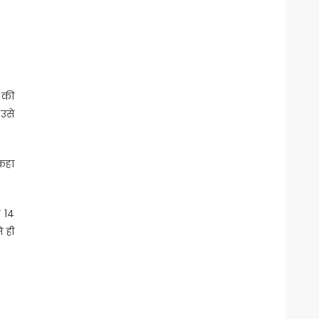
D की
 उसे
 कहा
 14
े ही