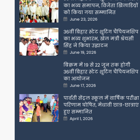
का भव्य समापन, विजेता खिलाडिय़ों
को किया गया सम्मानित
Posted
June 23, 2026
on
36वीं बिहार स्टेट शूटिंग चैंपियनशिप
का भव्य शुभारंभ, खेल मंत्री श्रेयसी
सिंह ने किया उद्घाटन
Posted
June 19, 2026
on
बिक्रम में 19 से 22 जून तक होगी
36वीं बिहार स्टेट शूटिंग चैंपियनशिप
का आयोजन
Posted
June 17, 2026
on
पार्वती सेंट्रल स्कूल में वार्षिक परीक्षा
परिणाम घोषित, मेधावी छात्र-छात्राएं
हुए सम्मानित
Posted
April 1, 2026
on