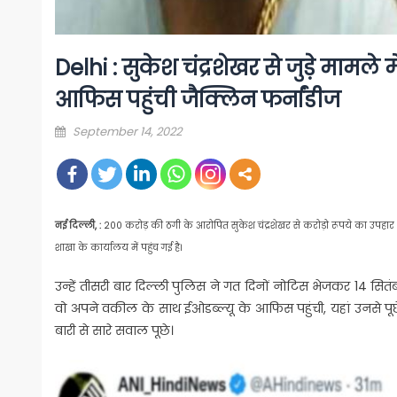
Delhi : सुकेश चंद्रशेखर से जुड़े मामल
आफिस पहुंची जैक्लिन फर्नांडीज
Posted
September 14, 2022
on
नई दिल्ली, :
200 करोड़ की ठगी के आरोपित सुकेश चंद्रशेखर से करोड़ो रूपये का उपहार ल
शाखा के कार्यालय में पहुंच गई है।
उन्हें तीसरी बार दिल्ली पुलिस ने गत दिनों नोटिस भेजकर 14 सितं
वो अपने वकील के साथ ईओडब्ल्यू के आफिस पहुंची, यहां उनसे पूछे
बारी से सारे सवाल पूछे।