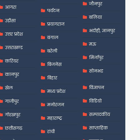
जौनपुर
आगरा
पर्यटन
बलिया
उड़ीसा
प्रयागराज
भदोही, ज्ञानपुर
उत्तर प्रदेश
बंगाल
मऊ
उत्तराखण्ड
बरेली
मिर्जापुर
करियर
बिजनेस
सोनभद्र
कानपुर
बिहार
विज्ञापन
खेल
मध्य प्रदेश
विडियो
गाजीपुर
मनोरंजन
सम्पादकीय
गोरखपुर
महाराष्ट्र
साप्ताहिक
छत्तीसगढ़
रांची