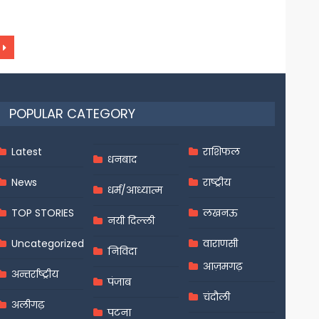
POPULAR CATEGORY
Latest
राशिफल
धनबाद
News
राष्ट्रीय
धर्म/आध्यात्म
TOP STORIES
लखनऊ
नयी दिल्ली
Uncategorized
वाराणसी
निविदा
आज़मगढ़
अन्तर्राष्ट्रीय
पंजाब
चंदौली
अलीगढ़
पटना