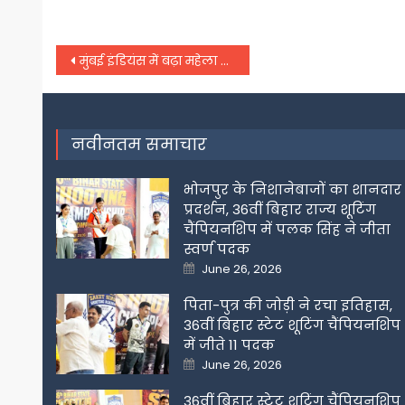
Post
मुंबई इंडियंस में बढ़ा महेला जयवर्धने का कद, जहीर खान के साथ मिली नई जिम्मेदारी
navigation
नवीनतम समाचार
भोजपुर के निशानेबाजों का शानदार
प्रदर्शन, 36वीं बिहार राज्य शूटिंग
चैंपियनशिप में पलक सिंह ने जीता
स्वर्ण पदक
Posted
June 26, 2026
on
पिता-पुत्र की जोड़ी ने रचा इतिहास,
36वीं बिहार स्टेट शूटिंग चैंपियनशिप
में जीते 11 पदक
Posted
June 26, 2026
on
36वीं बिहार स्टेट शूटिंग चैंपियनशिप