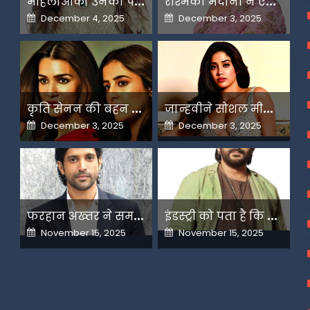
Posted
Posted
December 4, 2025
December 3, 2025
on
on
क
ृति सेनन की बहन नूपुर अगले महीने करेंगी डेस्टिनेशन मैरिज
ज
ान्हवीने सोशल मीडियापर उठाये सवाल
Posted
Posted
December 3, 2025
December 3, 2025
on
on
फ
रहान अख्तर ने समझाया देशभक्ति और अंधभक्ति का फर्क
इ
ंडस्ट्री को पता है कि मैं कहीं नहीं जाने वाला-अरशद वारसी
Posted
Posted
November 15, 2025
November 15, 2025
on
on