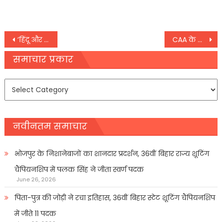
Post
‘हिंदू और बौद्ध भी धार्मिक फोबिया के शिकार’, UN में भारत ने पाक को फिर दिखाया आईना
CAA के खिलाफ सुप्रीम कोर्ट पहुंचे असदुद्दीन ओवैसी, याचिका में कहा- तुरंत कानून पर लगाए रोक
navigation
समाचार प्रकार
समाचार
प्रकार
नवीनतम समाचार
भोजपुर के निशानेबाजों का शानदार प्रदर्शन, 36वीं बिहार राज्य शूटिंग
चैंपियनशिप में पलक सिंह ने जीता स्वर्ण पदक
June 26, 2026
पिता-पुत्र की जोड़ी ने रचा इतिहास, 36वीं बिहार स्टेट शूटिंग चैंपियनशिप
में जीते 11 पदक