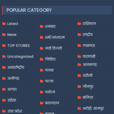
POPULAR CATEGORY
Latest
राशिफल
धनबाद
News
राष्ट्रीय
धर्म/आध्यात्म
TOP STORIES
लखनऊ
नयी दिल्ली
Uncategorized
वाराणसी
निविदा
आज़मगढ़
अन्तर्राष्ट्रीय
पंजाब
चंदौली
अलीगढ़
पटना
जौनपुर
आगरा
पर्यटन
बलिया
उड़ीसा
प्रयागराज
भदोही, ज्ञानपुर
उत्तर प्रदेश