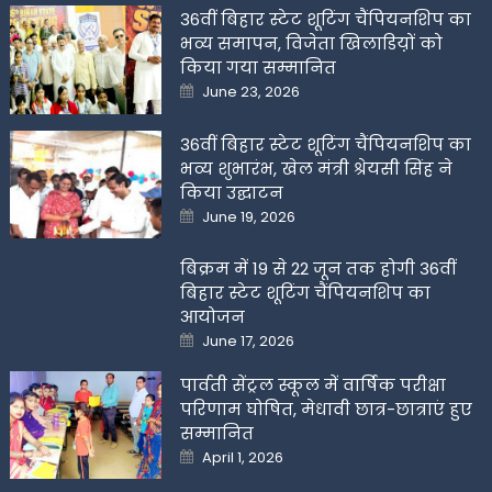
36वीं बिहार स्टेट शूटिंग चैंपियनशिप का
भव्य समापन, विजेता खिलाडिय़ों को
किया गया सम्मानित
Posted
June 23, 2026
on
36वीं बिहार स्टेट शूटिंग चैंपियनशिप का
भव्य शुभारंभ, खेल मंत्री श्रेयसी सिंह ने
किया उद्घाटन
Posted
June 19, 2026
on
बिक्रम में 19 से 22 जून तक होगी 36वीं
बिहार स्टेट शूटिंग चैंपियनशिप का
आयोजन
Posted
June 17, 2026
on
पार्वती सेंट्रल स्कूल में वार्षिक परीक्षा
परिणाम घोषित, मेधावी छात्र-छात्राएं हुए
सम्मानित
Posted
April 1, 2026
on