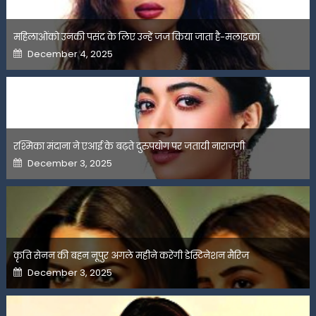
महिलाओंको उनकी पसंद के लिए उन्हें जज किया जाता है-मलाइका
Posted
December 4, 2025
on
रश्मिका मंदाना ने एआई के बढ़ते दुरुपयोग पर जतायी नाराजगी
Posted
December 3, 2025
on
कृति सेनन की बहन नूपुर अगले महीने करेंगी डेस्टिनेशन मैरिज
Posted
December 3, 2025
on