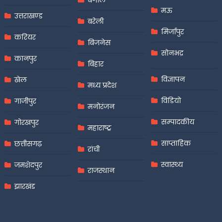
बंगाल
मऊ
उत्तराखण्ड
बरेली
मिर्जापुर
करियर
बिजनेस
सोनभद्र
कानपुर
बिहार
विज्ञापन
खेल
मध्य प्रदेश
विडियो
गाजीपुर
मनोरंजन
सम्पादकीय
गोरखपुर
महाराष्ट्र
साप्ताहिक
छत्तीसगढ़
रांची
स्वास्थ्य
जमशेदपुर
राजस्थान
झारखंड