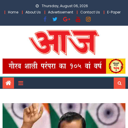
Skip
Thursday, August 06, 2026
to
Home
About Us
Advertisement
Contact Us
E-Paper
content