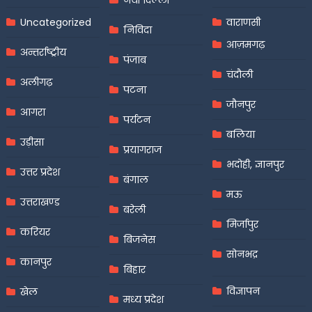
नयी दिल्ली
Uncategorized
वाराणसी
निविदा
आज़मगढ़
अन्तर्राष्ट्रीय
पंजाब
चंदौली
अलीगढ़
पटना
जौनपुर
आगरा
पर्यटन
बलिया
उड़ीसा
प्रयागराज
भदोही, ज्ञानपुर
उत्तर प्रदेश
बंगाल
मऊ
उत्तराखण्ड
बरेली
मिर्जापुर
करियर
बिजनेस
सोनभद्र
कानपुर
बिहार
विज्ञापन
खेल
मध्य प्रदेश