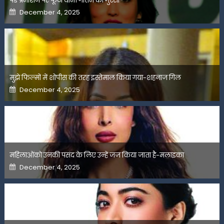
पेड प्रमोशन पर फूटा यामी गौतम का गुस्सा
Posted
December 4, 2025
on
मुझे फिल्मों में शोपीस की तरह इस्तेमाल किया गया-शहनाज गिल
Posted
December 4, 2025
on
महिलाओंको उनकी पसंद के लिए उन्हें जज किया जाता है-मलाइका
Posted
December 4, 2025
on