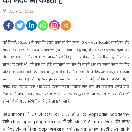
की मदद भी करती है
Posted
June 27, 2022
on
नई दिल्ली, ।
Google ने कहा कि उसने अपने ग्रो विद गूगल (Grow with Google) कार्यक्रम और
साझेदारियों के जरिए एशिया-प्रशांत क्षेत्र (Asia-Pacific region) में अब तक 85 लाख सूक्ष्म, लघु
और मध्यम आकार के उद्यमों (MSME)को प्रशिक्षित (trained)किया है। कंपनी ने कहा कि अगले
साल और उससे भी आगे तक यह छोटे व्यवसायों का समर्थन करने और नए लॉन्च करने के लिए
मौजूदा कार्यक्रमों को गहरा करेगा।” गूगल में एशिया पैसिफिक के प्रेसिडेंट स्कॉट ब्यूमोंट (Scott
Beaumont)ने कहा कि वह Google Career Certificates की पहुँच में विस्तार करके आईटी
सपोर्ट, डेटा एनालिटिक्स और यूजर एक्सपीरियंस डिजाइन जैसे मांग को विकसित करने वाले
स्किल्स से MSME को सहायता प्रदान करेंगे। ऐसा करके गूगल MSME को उन कुशल लोगों को
खोजने में भी मदद करेंगे जिनकी उन्हें आवश्यकता है।
Beaumont ने यह भी कहा कि भारत में उनके Appscale Academy
जैसे developer programmes हैं जो MeitY Startup Hub के साथ
पार्टनरशिप में है। यह app निर्माताओं को सहायता प्रदान करती रहेगी ताकि