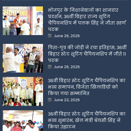
भोजपुर के निशानेबाजों का शानदार
प्रदर्शन, 36वीं बिहार राज्य शूटिंग
चैंपियनशिप में पलक सिंह ने जीता स्वर्ण
पदक
Posted
June 26, 2026
on
पिता-पुत्र की जोड़ी ने रचा इतिहास, 36वीं
बिहार स्टेट शूटिंग चैंपियनशिप में जीते 11
पदक
Posted
June 26, 2026
on
36वीं बिहार स्टेट शूटिंग चैंपियनशिप का
भव्य समापन, विजेता खिलाडिय़ों को
किया गया सम्मानित
Posted
June 23, 2026
on
36वीं बिहार स्टेट शूटिंग चैंपियनशिप का
भव्य शुभारंभ, खेल मंत्री श्रेयसी सिंह ने
किया उद्घाटन