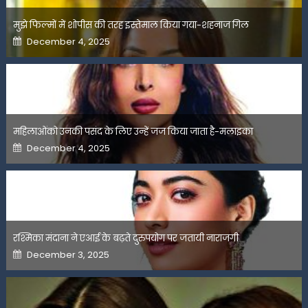
मुझे फिल्मों में शोपीस की तरह इस्तेमाल किया गया-शहनाज गिल
Posted
December 4, 2025
on
महिलाओंको उनकी पसंद के लिए उन्हें जज किया जाता है-मलाइका
Posted
December 4, 2025
on
रश्मिका मंदाना ने एआई के बढ़ते दुरुपयोग पर जतायी नाराजगी
Posted
December 3, 2025
on