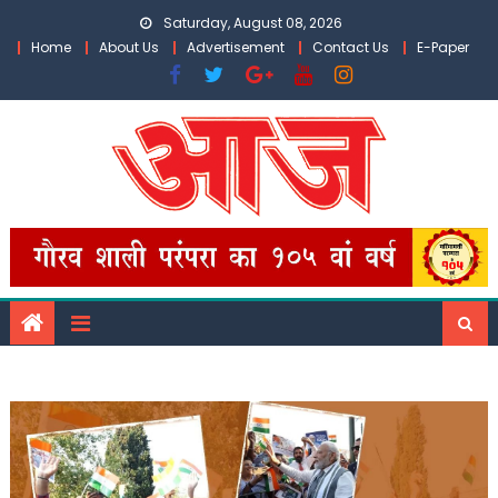
Skip
Saturday, August 08, 2026
to
Home
About Us
Advertisement
Contact Us
E-Paper
content