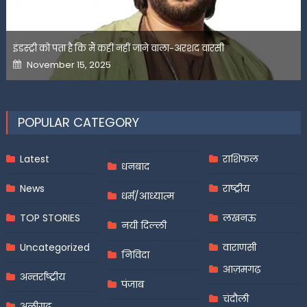
इंडस्ट्री को पता है कि मैं कहीं नहीं जाने वाला-अरशद वारसी
Posted
November 15, 2025
on
POPULAR CATEGORY
Latest
राशिफल
धनबाद
News
राष्ट्रीय
धर्म/आध्यात्म
TOP STORIES
लखनऊ
नयी दिल्ली
Uncategorized
वाराणसी
निविदा
आज़मगढ़
अन्तर्राष्ट्रीय
पंजाब
चंदौली
अलीगढ़