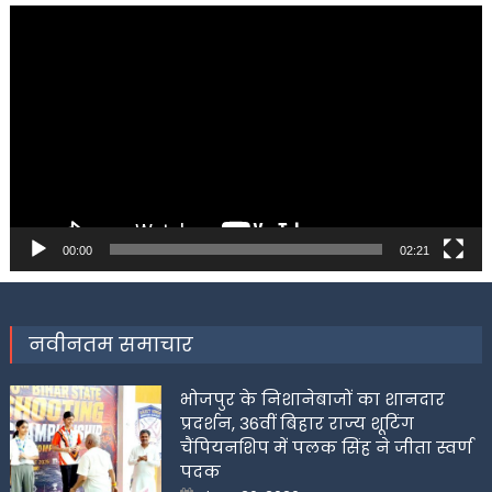
Video
Player
00:00
02:21
नवीनतम समाचार
भोजपुर के निशानेबाजों का शानदार
प्रदर्शन, 36वीं बिहार राज्य शूटिंग
चैंपियनशिप में पलक सिंह ने जीता स्वर्ण
पदक
Posted