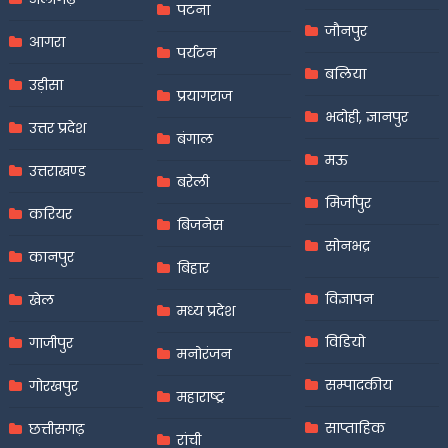
पटना
जौनपुर
आगरा
पर्यटन
बलिया
उड़ीसा
प्रयागराज
भदोही, ज्ञानपुर
उत्तर प्रदेश
बंगाल
मऊ
उत्तराखण्ड
बरेली
मिर्जापुर
करियर
बिजनेस
सोनभद्र
कानपुर
बिहार
विज्ञापन
खेल
मध्य प्रदेश
विडियो
गाजीपुर
मनोरंजन
सम्पादकीय
गोरखपुर
महाराष्ट्र
साप्ताहिक
छत्तीसगढ़
रांची