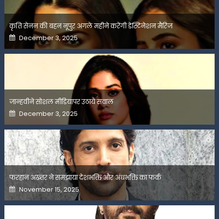
कृति सेनन की बहन नूपुर अगले महीने करेंगी डेस्टिनेशन मैरिज
Posted
December 3, 2025
on
जान्हवीने सोशल मीडियापर उठाये सवाल
Posted
December 3, 2025
on
फरहान अख्तर ने समझाया देशभक्ति और अंधभक्ति का फर्क
Posted
November 15, 2025
on