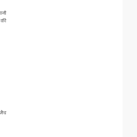
ानी
म की
मैच