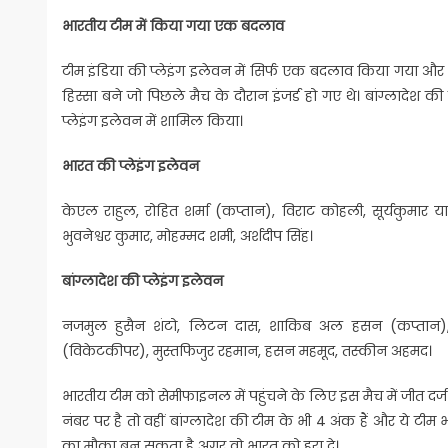
भारतीय टीम में किया गया एक बदलाव
टीम इंडिया की प्लेइंग इलेवन में सिर्फ एक बदलाव किया गया और 
हिस्सा बने जो पिछले मैच के दौरान इंजर्ड हो गए थे। बांग्ला
प्लेइंग इलेवन में शामिल किया।
भारत की प्लेइंग इलेवन
केएल राहुल, रोहित शर्मा (कप्तान), विराट कोहली, सूर्यकुमार याद
भुवनेश्वर कुमार, मोहम्मद शमी, अर्शदीप सिंह।
बांग्लादेश की प्लेइंग इलेवन
नजमुल हुसैन शंटो, लिटन दास, शाकिब अल हसन (कप्तान), 
(विकेटकीपर), मुस्तफिजुर रहमान, हसन महमूद, तस्कीन अहमद।
भारतीय टीम को सेमीफाइनल में पहुंचने के लिए इस मैच में जीत दर्ज
नंबर पर है तो वहीं बांग्लादेश की टीम के भी 4 अंक हैं और ये टीम 
का मौका बन सकता है अगर वो भारत को हरा दे।