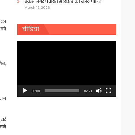
बिक्रम नगर पंचायत में 81.59 का बजट पारित
March 19, 2026
म का
वीडियो
 को
Video
Player
विन,
00:00
02:21
हसन
ूसरे
ंचने