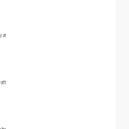
 में
 की