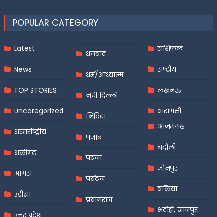
POPULAR CATEGORY
Latest
राशिफल
धनबाद
News
राष्ट्रीय
धर्म/आध्यात्म
TOP STORIES
लखनऊ
नयी दिल्ली
Uncategorized
वाराणसी
निविदा
आज़मगढ़
अन्तर्राष्ट्रीय
पंजाब
चंदौली
अलीगढ़
पटना
जौनपुर
आगरा
पर्यटन
बलिया
उड़ीसा
प्रयागराज
भदोही, ज्ञानपुर
उत्तर प्रदेश