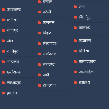
बंगाल
मऊ
उत्तराखण्ड
बरेली
मिर्जापुर
करियर
बिजनेस
सोनभद्र
कानपुर
बिहार
विज्ञापन
खेल
मध्य प्रदेश
विडियो
गाजीपुर
मनोरंजन
सम्पादकीय
गोरखपुर
महाराष्ट्र
साप्ताहिक
छत्तीसगढ़
रांची
स्वास्थ्य
जमशेदपुर
राजस्थान
झारखंड