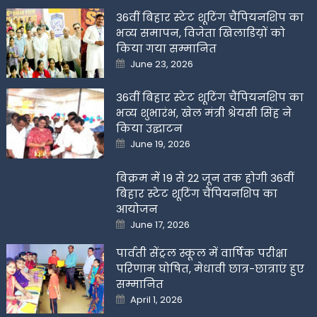
36वीं बिहार स्टेट शूटिंग चैंपियनशिप का
भव्य समापन, विजेता खिलाडिय़ों को
किया गया सम्मानित
Posted
June 23, 2026
on
36वीं बिहार स्टेट शूटिंग चैंपियनशिप का
भव्य शुभारंभ, खेल मंत्री श्रेयसी सिंह ने
किया उद्घाटन
Posted
June 19, 2026
on
बिक्रम में 19 से 22 जून तक होगी 36वीं
बिहार स्टेट शूटिंग चैंपियनशिप का
आयोजन
Posted
June 17, 2026
on
पार्वती सेंट्रल स्कूल में वार्षिक परीक्षा
परिणाम घोषित, मेधावी छात्र-छात्राएं हुए
सम्मानित
Posted
April 1, 2026
on