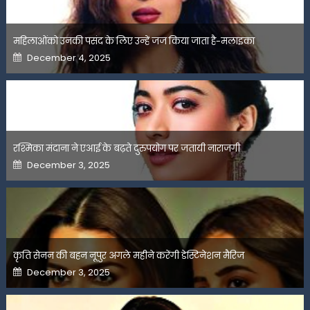
महिलाओंको उनकी पसंद के लिए उन्हें जज किया जाता है-मलाइका
Posted
December 4, 2025
on
रश्मिका मंदाना ने एआई के बढ़ते दुरुपयोग पर जतायी नाराजगी
Posted
December 3, 2025
on
कृति सेनन की बहन नूपुर अगले महीने करेंगी डेस्टिनेशन मैरिज
Posted
December 3, 2025
on