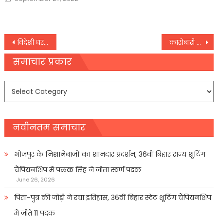
on
Post
विदेशी धरती से राहुल ने फिर भारतीय लोकतंत्र को बताया खतरे में
कारोबारी हफ्ते के आखिरी दिन हरे निशान पर खुला भारतीय बाजार, सेंसेक्स 66,300 के पार –
navigation
समाचार प्रकार
समाचार
प्रकार
नवीनतम समाचार
भोजपुर के निशानेबाजों का शानदार प्रदर्शन, 36वीं बिहार राज्य शूटिंग
चैंपियनशिप में पलक सिंह ने जीता स्वर्ण पदक
June 26, 2026
पिता-पुत्र की जोड़ी ने रचा इतिहास, 36वीं बिहार स्टेट शूटिंग चैंपियनशिप
में जीते 11 पदक