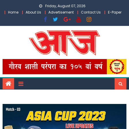
Skip
Friday, August 07, 2026
to
Home
About Us
Advertisement
Contact Us
E-Paper
content