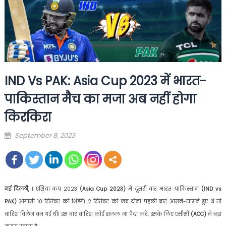
IND Vs PAK: Asia Cup 2023 में भारत-
पाकिस्तान मैच का मजा अब नहीं होगा
किरकिरा
Posted
September 8, 2023
on
नई दिल्ली, ।
एशिया कप 2023
(Asia Cup 2023)
में दूसरी बार भारत-पाकिस्तान
(IND vs
PAK)
आगामी 10 सितंबर को भिड़ेंगे। 2 सितंबर को जब दोनों पहली बार आमने-सामने हुए थे तो
बारिश विलेन बन गई थी। इस बार बारिश कोई खलल ना पैदा करे, इसके लिए एसीसी
(ACC)
ने बड़ा