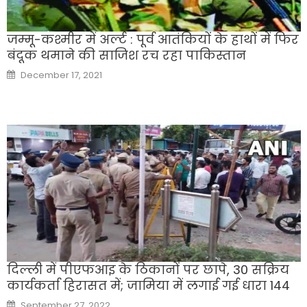
जम्मू-कश्मीर में अर्ल्ट : पूर्व आतंकियों के हाथों में फिर
बंदूक थमाने की साजिश रच रहा पाकिस्तान
Posted
December 17, 2021
on
दिल्ली में पीएफआइ के ठिकानों पर छापे, 30 सक्रिय
कार्यकर्ता हिरासत में; जामिया में लगाई गई धारा 144
Posted
September 27, 2022