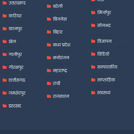
उत्तराखण्ड
बरेली
मिर्जापुर
करियर
बिजनेस
सोनभद्र
कानपुर
बिहार
विज्ञापन
खेल
मध्य प्रदेश
विडियो
गाजीपुर
मनोरंजन
सम्पादकीय
गोरखपुर
महाराष्ट्र
साप्ताहिक
छत्तीसगढ़
रांची
स्वास्थ्य
जमशेदपुर
राजस्थान
झारखंड