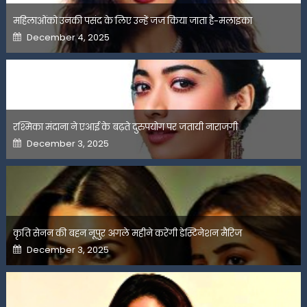
महिलाओंको उनकी पसंद के लिए उन्हें जज किया जाता है-मलाइका
Posted
December 4, 2025
on
रश्मिका मंदाना ने एआई के बढ़ते दुरुपयोग पर जतायी नाराजगी
Posted
December 3, 2025
on
कृति सेनन की बहन नूपुर अगले महीने करेंगी डेस्टिनेशन मैरिज
Posted
December 3, 2025
on