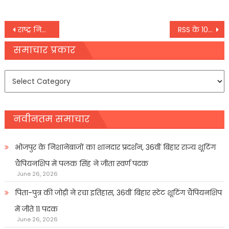
Post
राष्ट्र निर्माण को लेकर सरकार हर स्तर पर कर रही है तैयारी: निर्मला सीतारमन
RSS के 100 साल: मोहन भागवत और होसबाले देश के सभी प्रांतों का करेंगे दौरा
navigation
समाचार प्रकार
समाचार
प्रकार
नवीनतम समाचार
भोजपुर के निशानेबाजों का शानदार प्रदर्शन, 36वीं बिहार राज्य शूटिंग
चैंपियनशिप में पलक सिंह ने जीता स्वर्ण पदक
June 26, 2026
पिता-पुत्र की जोड़ी ने रचा इतिहास, 36वीं बिहार स्टेट शूटिंग चैंपियनशिप
में जीते 11 पदक
June 26, 2026