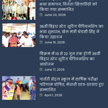
भव्य समापन, विजेता खिलाडिय़ों को
किया गया सम्मानित
Posted
June 23, 2026
on
36वीं बिहार स्टेट शूटिंग चैंपियनशिप का
भव्य शुभारंभ, खेल मंत्री श्रेयसी सिंह ने
किया उद्घाटन
Posted
June 19, 2026
on
बिक्रम में 19 से 22 जून तक होगी 36वीं
बिहार स्टेट शूटिंग चैंपियनशिप का
आयोजन
Posted
June 17, 2026
on
पार्वती सेंट्रल स्कूल में वार्षिक परीक्षा
परिणाम घोषित, मेधावी छात्र-छात्राएं हुए
सम्मानित
Posted
April 1, 2026
on