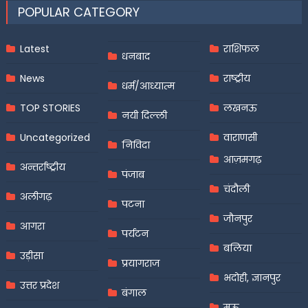
POPULAR CATEGORY
Latest
राशिफल
धनबाद
News
राष्ट्रीय
धर्म/आध्यात्म
TOP STORIES
लखनऊ
नयी दिल्ली
Uncategorized
वाराणसी
निविदा
आज़मगढ़
अन्तर्राष्ट्रीय
पंजाब
चंदौली
अलीगढ़
पटना
जौनपुर
आगरा
पर्यटन
बलिया
उड़ीसा
प्रयागराज
भदोही, ज्ञानपुर
उत्तर प्रदेश
बंगाल
मऊ