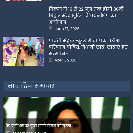
बिक्रम में 19 से 22 जून तक होगी 36वीं
बिहार स्टेट शूटिंग चैंपियनशिप का
आयोजन
Posted
June 17, 2026
on
पार्वती सेंट्रल स्कूल में वार्षिक परीक्षा
परिणाम घोषित, मेधावी छात्र-छात्राएं हुए
सम्मानित
Posted
April 1, 2026
on
साप्ताहिक समाचार
पेड प्रमोशन पर फूटा यामी गौतम का गुस्सा
Posted