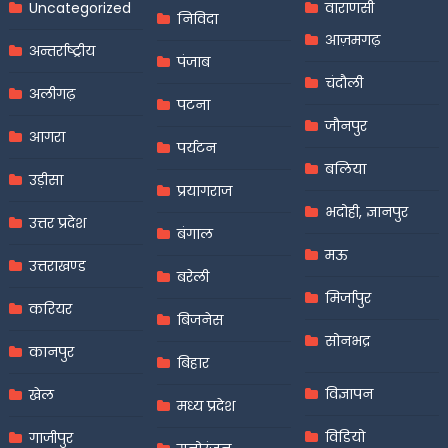
Uncategorized
वाराणसी
निविदा
आज़मगढ़
अन्तर्राष्ट्रीय
पंजाब
चंदौली
अलीगढ़
पटना
जौनपुर
आगरा
पर्यटन
बलिया
उड़ीसा
प्रयागराज
भदोही, ज्ञानपुर
उत्तर प्रदेश
बंगाल
मऊ
उत्तराखण्ड
बरेली
मिर्जापुर
करियर
बिजनेस
सोनभद्र
कानपुर
बिहार
विज्ञापन
खेल
मध्य प्रदेश
विडियो
गाजीपुर