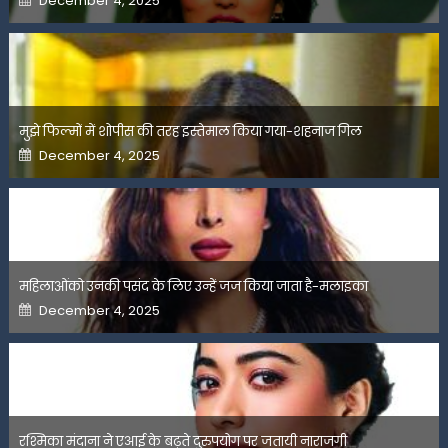
December 4, 2025
on
मुझे फिल्मों में शोपीस की तरह इस्तेमाल किया गया-शहनाज गिल
Posted
December 4, 2025
on
महिलाओंको उनकी पसंद के लिए उन्हें जज किया जाता है-मलाइका
Posted
December 4, 2025
on
रश्मिका मंदाना ने एआई के बढ़ते दुरुपयोग पर जतायी नाराजगी