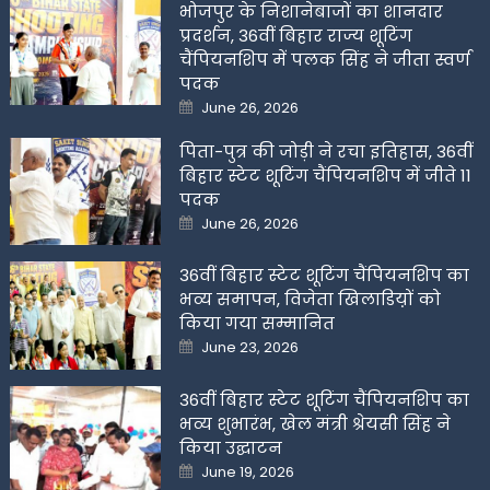
भोजपुर के निशानेबाजों का शानदार
प्रदर्शन, 36वीं बिहार राज्य शूटिंग
चैंपियनशिप में पलक सिंह ने जीता स्वर्ण
पदक
Posted
June 26, 2026
on
पिता-पुत्र की जोड़ी ने रचा इतिहास, 36वीं
बिहार स्टेट शूटिंग चैंपियनशिप में जीते 11
पदक
Posted
June 26, 2026
on
36वीं बिहार स्टेट शूटिंग चैंपियनशिप का
भव्य समापन, विजेता खिलाडिय़ों को
किया गया सम्मानित
Posted
June 23, 2026
on
36वीं बिहार स्टेट शूटिंग चैंपियनशिप का
भव्य शुभारंभ, खेल मंत्री श्रेयसी सिंह ने
किया उद्घाटन
Posted
June 19, 2026
on