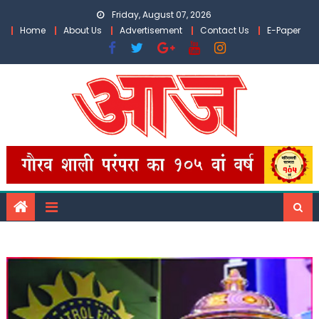
Skip
Friday, August 07, 2026
to
Home
About Us
Advertisement
Contact Us
E-Paper
content