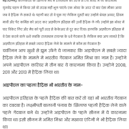
नई दिल्ली,।
कोलकाता के खिलाफ मैच में राजस्थान की तरफ से 17वें ओवर में जो कारनामा
युजवेंद्र चहल ने किया उसे वो ताउम्र नहीं भूल पाएंगे। एक ओवर के अंदर दो बार ऐसा मौका आया
जब वे हैट्रिक ले सकते थे। पहली बार तो वे चूक गए लेकिन दूसरी बार उन्होंने श्रेयस अय्यर, शिवम
मावी और पैट कमिंस को आउट कर आइपीएल इतिहास की 21वीं हैट्रिक ले ली। उन्होंने इस ओवर में
चार विकेट लिए और मैच को पूरी तरह से केकेआर से दूर कर दिया। हालांकि आइपीएल इतिहास में
वे ऐसा करने वाले 19वें जबकि राजस्थान रायल्स के 5वें गेंदबाज हैं। लेकिन क्या आप जानते हैं कि
आइपीएल इतिहास में सबसे ज्यादा हैट्रिक लेने के मामले में कौन सा गेंदबाज है?
यकीनन आप खुशी से झूम उठेंगे ये जानकर कि आइपीएल में सबसे ज्यादा
हैट्रिक लेने के मामले में भारतीय गेंदबाज अमित मिश्रा का नाम हैं। उन्होंने
अपने आइपीएल करियर में तीन बार ये कारनामा किया है। उन्होंने 2008,
2011 और 2013 में हैट्रिक लिया था।
आइपीएल का पहला हैट्रिक भी भारतीय के नाम-
आइपीएल इतिहास के पहले हैट्रिक की बात करें तो यहां भी भारतीय गेंदबाज
का दबदबा है। लक्ष्मीपती बालाजी पंजाब के खिलाफ पहली हैट्रिक लेने वाले
पहले गेंदबाज बने थे। उन्होंने आइपीएल के पहले सीजन में ये कारनामा
किया था। इसी सीजन में अमित मिश्रा और मखाया एंटिनी ने भी हैट्रिक लिया
था।