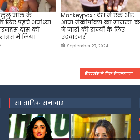
ुलु माल के
Monkeypox : देश में एक और
े लिए पहुंचे अयोध्या
आया मंकीपॉक्स का मामला, केंद
ु परमहंस दास को
ने जारी की राज्यों के लिए
रासत में लिया
एडवाइजरी
Posted
2
September 27, 2024
on
किन्नौर में फिर लैंडस्लाइड, NH-5 हुआ बंद, देश-प्रदेश से संपर्क कटा
साप्ताहिक समाचार