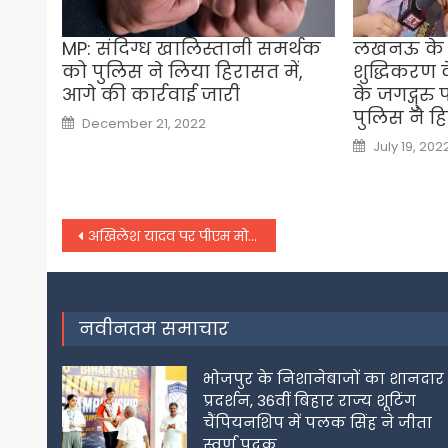
MP: संदिग्ध खालिस्तानी समर्थक
लखनऊ के ल
को पुलिस ने लिया हिरासत में,
शुद्धिकरण क
आगे की कार्रवाई जारी
के जगद्गुर
पुलिस ने हि
Posted
December 21, 2022
on
Posted
July 19, 202
on
Post
अखिलेश यादव पर पीएम मोदी का निशाना,
navigation
नवीनतम समाचार
भोजपुर के निशानेबाजों का शानदार
प्रदर्शन, 36वीं बिहार राज्य शूटिंग
चैंपियनशिप में पलक सिंह ने जीता
स्वर्ण पदक