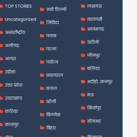
TOP STORIES
लखनऊ
नयी दिल्ली
Uncategorized
वाराणसी
निविदा
आज़मगढ़
अन्तर्राष्ट्रीय
पंजाब
चंदौली
अलीगढ़
पटना
जौनपुर
आगरा
पर्यटन
बलिया
उड़ीसा
प्रयागराज
भदोही, ज्ञानपुर
उत्तर प्रदेश
बंगाल
मऊ
उत्तराखण्ड
बरेली
मिर्जापुर
करियर
बिजनेस
सोनभद्र
कानपुर
बिहार