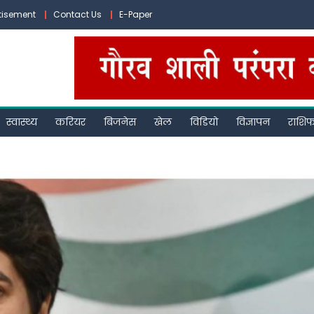
tisement
Contact Us
E-Paper
स्वास्थ्य
करियर
बिजनेस
खेल
विडियो
विज्ञापन
राशि