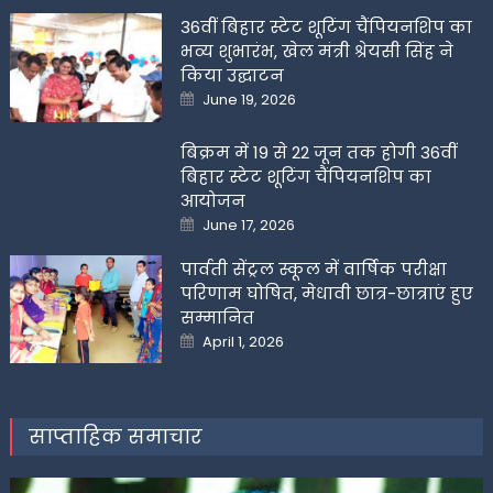
36वीं बिहार स्टेट शूटिंग चैंपियनशिप का
भव्य शुभारंभ, खेल मंत्री श्रेयसी सिंह ने
किया उद्घाटन
Posted
June 19, 2026
on
बिक्रम में 19 से 22 जून तक होगी 36वीं
बिहार स्टेट शूटिंग चैंपियनशिप का
आयोजन
Posted
June 17, 2026
on
पार्वती सेंट्रल स्कूल में वार्षिक परीक्षा
परिणाम घोषित, मेधावी छात्र-छात्राएं हुए
सम्मानित
Posted
April 1, 2026
on
साप्ताहिक समाचार