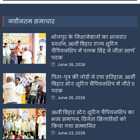
नवीनतम समाचार
भोजपुर के निशानेबाजों का शानदार
प्रदर्शन, 36वीं बिहार राज्य शूटिंग
चैंपियनशिप में पलक सिंह ने जीता स्वर्ण
पदक
Posted
June 26, 2026
on
पिता-पुत्र की जोड़ी ने रचा इतिहास, 36वीं
बिहार स्टेट शूटिंग चैंपियनशिप में जीते 11
पदक
Posted
June 26, 2026
on
36वीं बिहार स्टेट शूटिंग चैंपियनशिप का
भव्य समापन, विजेता खिलाडिय़ों को
किया गया सम्मानित
Posted
June 23, 2026
on