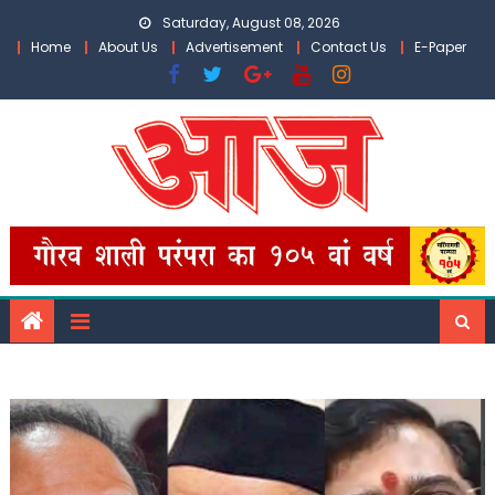
Skip
Saturday, August 08, 2026
to
Home
About Us
Advertisement
Contact Us
E-Paper
content