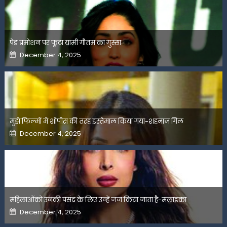
पेड प्रमोशन पर फूटा यामी गौतम का गुस्सा
Posted
December 4, 2025
on
मुझे फिल्मों में शोपीस की तरह इस्तेमाल किया गया-शहनाज गिल
Posted
December 4, 2025
on
महिलाओंको उनकी पसंद के लिए उन्हें जज किया जाता है-मलाइका
Posted
December 4, 2025
on