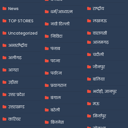
News
राष्ट्रीय
धर्म/आध्यात्म
TOP STORIES
लखनऊ
नयी दिल्ली
Uncategorized
वाराणसी
निविदा
आज़मगढ़
अन्तर्राष्ट्रीय
पंजाब
चंदौली
अलीगढ़
पटना
जौनपुर
आगरा
पर्यटन
बलिया
उड़ीसा
प्रयागराज
भदोही, ज्ञानपुर
उत्तर प्रदेश
बंगाल
मऊ
उत्तराखण्ड
बरेली
मिर्जापुर
करियर
बिजनेस