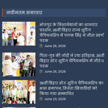
नवीनतम समाचार
भोजपुर के निशानेबाजों का शानदार
प्रदर्शन, 36वीं बिहार राज्य शूटिंग
चैंपियनशिप में पलक सिंह ने जीता स्वर्ण
पदक
Posted
June 26, 2026
on
पिता-पुत्र की जोड़ी ने रचा इतिहास, 36वीं
बिहार स्टेट शूटिंग चैंपियनशिप में जीते 11
पदक
Posted
June 26, 2026
on
36वीं बिहार स्टेट शूटिंग चैंपियनशिप का
भव्य समापन, विजेता खिलाडिय़ों को
किया गया सम्मानित
Posted
June 23, 2026
on