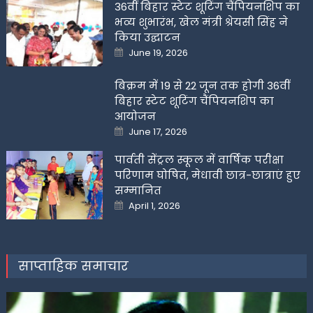
36वीं बिहार स्टेट शूटिंग चैंपियनशिप का
भव्य शुभारंभ, खेल मंत्री श्रेयसी सिंह ने
किया उद्घाटन
Posted
June 19, 2026
on
बिक्रम में 19 से 22 जून तक होगी 36वीं
बिहार स्टेट शूटिंग चैंपियनशिप का
आयोजन
Posted
June 17, 2026
on
पार्वती सेंट्रल स्कूल में वार्षिक परीक्षा
परिणाम घोषित, मेधावी छात्र-छात्राएं हुए
सम्मानित
Posted
April 1, 2026
on
साप्ताहिक समाचार