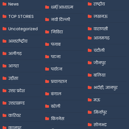
News
राष्ट्रीय
धर्म/आध्यात्म
TOP STORIES
लखनऊ
नयी दिल्ली
Uncategorized
वाराणसी
निविदा
आज़मगढ़
अन्तर्राष्ट्रीय
पंजाब
चंदौली
अलीगढ़
पटना
जौनपुर
आगरा
पर्यटन
बलिया
उड़ीसा
प्रयागराज
भदोही, ज्ञानपुर
उत्तर प्रदेश
बंगाल
मऊ
उत्तराखण्ड
बरेली
मिर्जापुर
करियर
बिजनेस
सोनभद्र
कानपुर