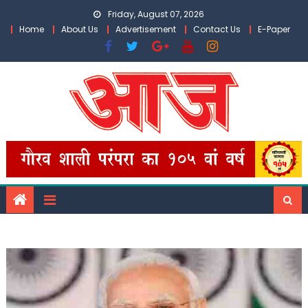
Skip
Friday, August 07, 2026
to
Home
About Us
Advertisement
Contact Us
E-Paper
content