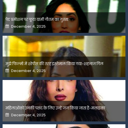
पेड प्रमोशन पर फूटा यामी गौतम का गुस्सा
Posted
December 4, 2025
on
मुझे फिल्मों में शोपीस की तरह इस्तेमाल किया गया-शहनाज गिल
Posted
December 4, 2025
on
महिलाओंको उनकी पसंद के लिए उन्हें जज किया जाता है-मलाइका
Posted
December 4, 2025
on