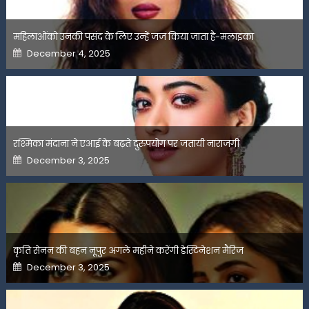
महिलाओंको उनकी पसंद के लिए उन्हें जज किया जाता है-मलाइका
Posted
December 4, 2025
on
रश्मिका मंदाना ने एआई के बढ़ते दुरुपयोग पर जतायी नाराजगी
Posted
December 3, 2025
on
कृति सेनन की बहन नूपुर अगले महीने करेंगी डेस्टिनेशन मैरिज
Posted
December 3, 2025
on