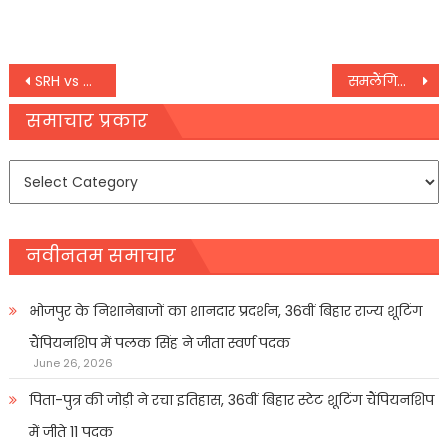
Post
SRH vs MI IPL 2023 : कब, कहां और कैसे देखें SRH vs MI मैच का लाइव प्रसारण व स्‍ट्रीमिंग
समलैंगिक विवाह की मांग वाली याचिका पर सुनवाई जारी,
navigation
समाचार प्रकार
समाचार
प्रकार
नवीनतम समाचार
भोजपुर के निशानेबाजों का शानदार प्रदर्शन, 36वीं बिहार राज्य शूटिंग
चैंपियनशिप में पलक सिंह ने जीता स्वर्ण पदक
June 26, 2026
पिता-पुत्र की जोड़ी ने रचा इतिहास, 36वीं बिहार स्टेट शूटिंग चैंपियनशिप
में जीते 11 पदक