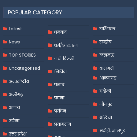
POPULAR CATEGORY
Latest
राशिफल
धनबाद
News
राष्ट्रीय
धर्म/आध्यात्म
TOP STORIES
लखनऊ
नयी दिल्ली
Uncategorized
वाराणसी
निविदा
आज़मगढ़
अन्तर्राष्ट्रीय
पंजाब
चंदौली
अलीगढ़
पटना
जौनपुर
आगरा
पर्यटन
बलिया
उड़ीसा
प्रयागराज
भदोही, ज्ञानपुर
उत्तर प्रदेश