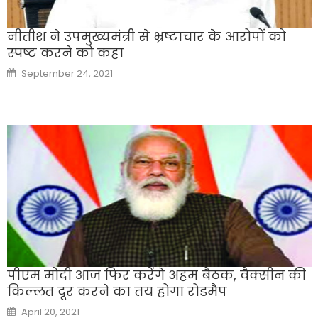
नीतीश ने उपमुख्यमंत्री से भ्रष्टाचार के आरोपों को
स्पष्ट करने को कहा
Posted
September 24, 2021
on
पीएम मोदी आज फिर करेंगे अहम बैठक, वैक्सीन की
किल्लत दूर करने का तय होगा रोडमैप
Posted
April 20, 2021
on