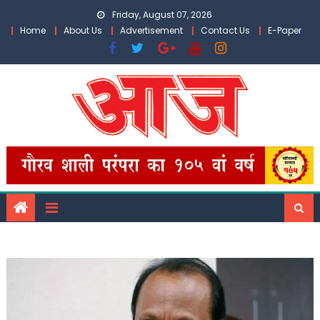
Skip
Friday, August 07, 2026
to
Home
About Us
Advertisement
Contact Us
E-Paper
content