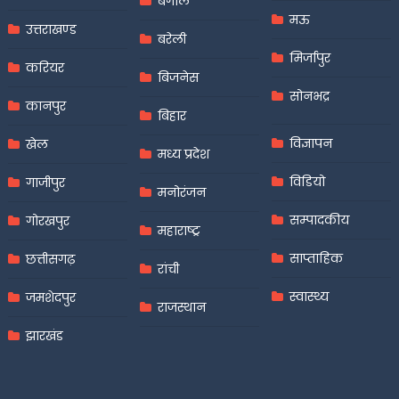
बंगाल
मऊ
उत्तराखण्ड
बरेली
मिर्जापुर
करियर
बिजनेस
सोनभद्र
कानपुर
बिहार
विज्ञापन
खेल
मध्य प्रदेश
विडियो
गाजीपुर
मनोरंजन
सम्पादकीय
गोरखपुर
महाराष्ट्र
साप्ताहिक
छत्तीसगढ़
रांची
स्वास्थ्य
जमशेदपुर
राजस्थान
झारखंड