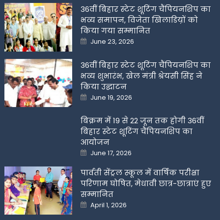
36वीं बिहार स्टेट शूटिंग चैंपियनशिप का
भव्य समापन, विजेता खिलाडिय़ों को
किया गया सम्मानित
Posted
June 23, 2026
on
36वीं बिहार स्टेट शूटिंग चैंपियनशिप का
भव्य शुभारंभ, खेल मंत्री श्रेयसी सिंह ने
किया उद्घाटन
Posted
June 19, 2026
on
बिक्रम में 19 से 22 जून तक होगी 36वीं
बिहार स्टेट शूटिंग चैंपियनशिप का
आयोजन
Posted
June 17, 2026
on
पार्वती सेंट्रल स्कूल में वार्षिक परीक्षा
परिणाम घोषित, मेधावी छात्र-छात्राएं हुए
सम्मानित
Posted
April 1, 2026
on