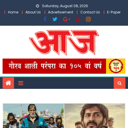
Skip
Saturday, August 08, 2026
to
Home
About Us
Advertisement
Contact Us
E-Paper
content