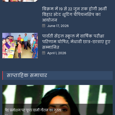
बिक्रम में 19 से 22 जून तक होगी 36वीं
बिहार स्टेट शूटिंग चैंपियनशिप का
आयोजन
Posted
June 17, 2026
on
पार्वती सेंट्रल स्कूल में वार्षिक परीक्षा
परिणाम घोषित, मेधावी छात्र-छात्राएं हुए
सम्मानित
Posted
April 1, 2026
on
साप्ताहिक समाचार
पेड प्रमोशन पर फूटा यामी गौतम का गुस्सा