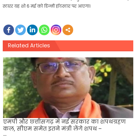
स्टारर यह शो 6 मई को डिज्नी हॉटस्टार पर आएगा।
Related Articles
एमपी और छत्तीसगढ़ में नई सरकार का शपथग्रहण
कल, सीएम समेत इतने मंत्री लेंगे शपथ –
Posted