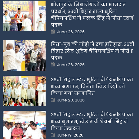
भोजपुर के निशानेबाजों का शानदार
प्रदर्शन, 36वीं बिहार राज्य शूटिंग
चैंपियनशिप में पलक सिंह ने जीता स्वर्ण
पदक
Posted
June 26, 2026
on
पिता-पुत्र की जोड़ी ने रचा इतिहास, 36वीं
बिहार स्टेट शूटिंग चैंपियनशिप में जीते 11
पदक
Posted
June 26, 2026
on
36वीं बिहार स्टेट शूटिंग चैंपियनशिप का
भव्य समापन, विजेता खिलाडिय़ों को
किया गया सम्मानित
Posted
June 23, 2026
on
36वीं बिहार स्टेट शूटिंग चैंपियनशिप का
भव्य शुभारंभ, खेल मंत्री श्रेयसी सिंह ने
किया उद्घाटन
Posted
June 19, 2026
on