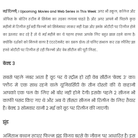
नई दिल्ली, । Upcoming Movies and Web Series in This Week:
अगर भी स्कूल, कॉलेज और
ऑफिस के बोरिंग रूटीन में सिनेमा का तड़का लगाना चाहते हैं। और अगर आपने भी पिछले कुछ
महीनों में रिलीज हुई बड़ी फिल्मों को सिनेमाघर जाकर नहीं देखा और इनके ओटीटी पर रिलीज होने
का इंतजार कर रहे हैं तो ये मई महीने का ये पहला हफ्ता आपके लिए बहुत खास रहने वाला है।
क्योंकि दर्शकों को मिलने वाला है एंटरटेनमेंट का डबल डोज। तो चलिए संभाल कर रख लीजिए इस
हफ्ते ओटीटी पर रिलीज हो रही फिल्मों और वेब सीरीज की पूरी लिस्ट…
बेक्ड 3
सबसे पहले नंबर आता है वूट पर ये स्ट्रीम हो रही वेब सीरीज ‘बेक्ड 3’ का।
फ्लैट में एक साथ रहने वाले यूनिवर्सिटी के तीन दोस्तों की ये कहानी
आपको एक पल के लिए भी बोर नहीं होने देगी। इसके पहले 2 सीजन भी
काफी पसंद किए गए थे और अब ये तीसरा सीजन भी रिलीज के लिए तैयार
है। बेक्ड 3 सोमवार यानी 2 मई को वूट पर रिलीज की जाएगी।
झुंड
अमिताभ बच्चन स्टारर फिल्म झुंड विजय बरसे के जीवन पर आधारित है। इस