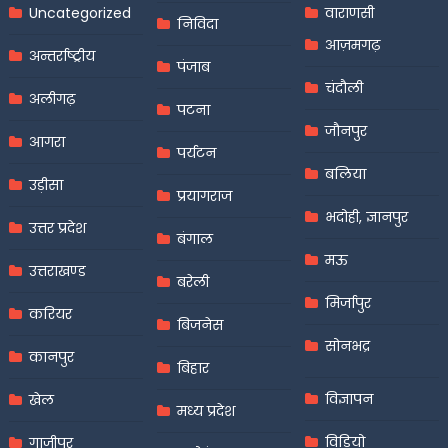
Uncategorized
वाराणसी
निविदा
आज़मगढ़
अन्तर्राष्ट्रीय
पंजाब
चंदौली
अलीगढ़
पटना
जौनपुर
आगरा
पर्यटन
बलिया
उड़ीसा
प्रयागराज
भदोही, ज्ञानपुर
उत्तर प्रदेश
बंगाल
मऊ
उत्तराखण्ड
बरेली
मिर्जापुर
करियर
बिजनेस
सोनभद्र
कानपुर
बिहार
विज्ञापन
खेल
मध्य प्रदेश
विडियो
गाजीपुर