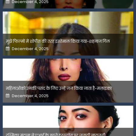
Posted
December 4, 2025
on
मुझे फिल्मों में शोपीस की तरह इस्तेमाल किया गया-शहनाज गिल
Posted
December 4, 2025
on
महिलाओंको उनकी पसंद के लिए उन्हें जज किया जाता है-मलाइका
Posted
December 4, 2025
on
रश्मिका मंदाना ने एआई के बढ़ते दुरुपयोग पर जतायी नाराजगी