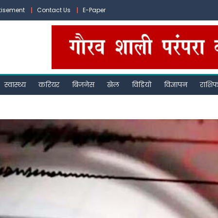
tisement
Contact Us
E-Paper
स्वास्थ्य
करियर
बिजनेस
खेल
विडियो
विज्ञापन
राशि