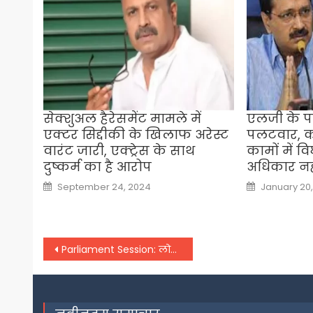
सेक्शुअल हैरेसमेंट मामले में
एलजी के प
एक्टर सिद्दीकी के खिलाफ अरेस्ट
पलटवार, क
वारंट जारी, एक्ट्रेस के साथ
कामों में व
दुष्कर्म का है आरोप
अधिकार नह
Posted
Posted
September 24, 2024
January 20
on
on
Post
Parliament Session: लोकसभा की कार्यवाही सोमवार तक स्थगित, राज्यसभा में NDA सांसद ने ही उठाए NEET पर सवाल
navigation