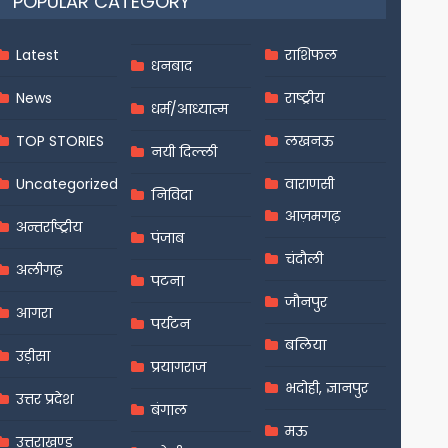
POPULAR CATEGORY
Latest
राशिफल
धनबाद
News
राष्ट्रीय
धर्म/आध्यात्म
TOP STORIES
लखनऊ
नयी दिल्ली
Uncategorized
वाराणसी
निविदा
आज़मगढ़
अन्तर्राष्ट्रीय
पंजाब
चंदौली
अलीगढ़
पटना
जौनपुर
आगरा
पर्यटन
बलिया
उड़ीसा
प्रयागराज
भदोही, ज्ञानपुर
उत्तर प्रदेश
बंगाल
मऊ
उत्तराखण्ड