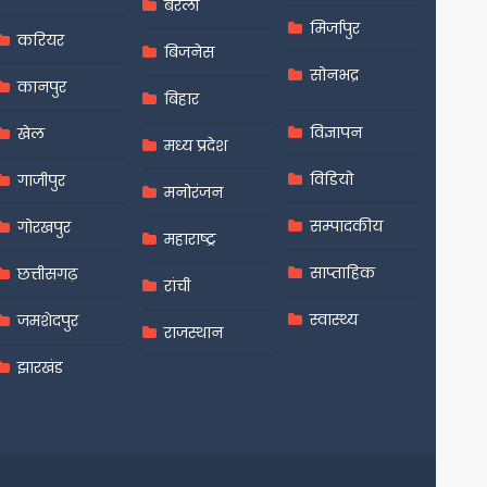
बरेली
मिर्जापुर
करियर
बिजनेस
सोनभद्र
कानपुर
बिहार
विज्ञापन
खेल
मध्य प्रदेश
विडियो
गाजीपुर
मनोरंजन
सम्पादकीय
गोरखपुर
महाराष्ट्र
साप्ताहिक
छत्तीसगढ़
रांची
स्वास्थ्य
जमशेदपुर
राजस्थान
झारखंड