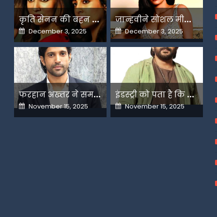
क
ृति सेनन की बहन नूपुर अगले महीने करेंगी डेस्टिनेशन मैरिज
ज
ान्हवीने सोशल मीडियापर उठाये सवाल
Posted
Posted
December 3, 2025
December 3, 2025
on
on
फ
रहान अख्तर ने समझाया देशभक्ति और अंधभक्ति का फर्क
इ
ंडस्ट्री को पता है कि मैं कहीं नहीं जाने वाला-अरशद वारसी
Posted
Posted
November 15, 2025
November 15, 2025
on
on