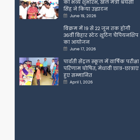
का भव्य शुभारंभ, खेल मंत्री श्रेयसी
सिंह ने किया उद्घाटन
Posted
June 19, 2026
on
बिक्रम में 19 से 22 जून तक होगी
36वीं बिहार स्टेट शूटिंग चैंपियनशिप
का आयोजन
Posted
June 17, 2026
on
पार्वती सेंट्रल स्कूल में वार्षिक परीक्षा
परिणाम घोषित, मेधावी छात्र-छात्राएं
हुए सम्मानित
Posted
April 1, 2026
on