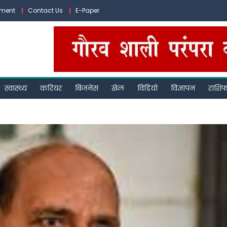
ement
Contact Us
E-Paper
स्वास्थ्य
करियर
बिजनेस
खेल
विडियो
विज्ञापन
राशि