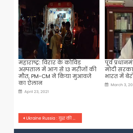
महाराष्ट्र: विरार के कोविड
पूर्व प्रधान
अस्पताल में आग से 13 मरीजों की
मोदी सरका
मौत, PM-CM ने किया मुआवजे
भारत में ब
का ऐलान
Posted
March 3, 20
on
Posted
April 23, 2021
on
Post
Ukraine Russia : युद्ध की आंशका के बीच दोगुना हो गया यूक्रेन-इंडिया का एयर टिकट,
navigation