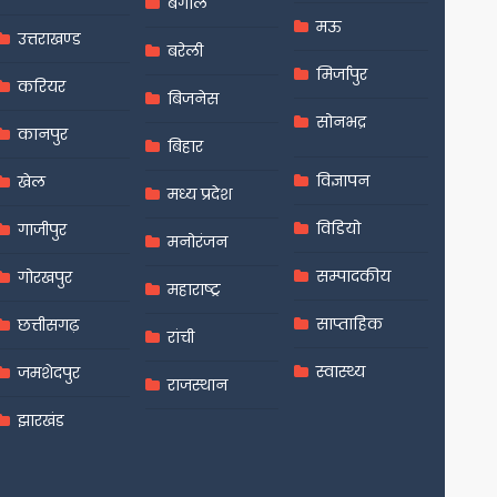
बंगाल
मऊ
उत्तराखण्ड
बरेली
मिर्जापुर
करियर
बिजनेस
सोनभद्र
कानपुर
बिहार
विज्ञापन
खेल
मध्य प्रदेश
विडियो
गाजीपुर
मनोरंजन
सम्पादकीय
गोरखपुर
महाराष्ट्र
साप्ताहिक
छत्तीसगढ़
रांची
स्वास्थ्य
जमशेदपुर
राजस्थान
झारखंड