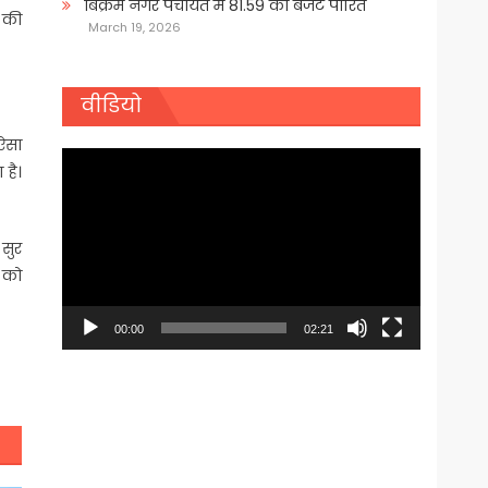
बिक्रम नगर पंचायत में 81.59 का बजट पारित
स की
March 19, 2026
वीडियो
 ऐसा
Video
 है।
Player
 सुर
ब को
00:00
02:21