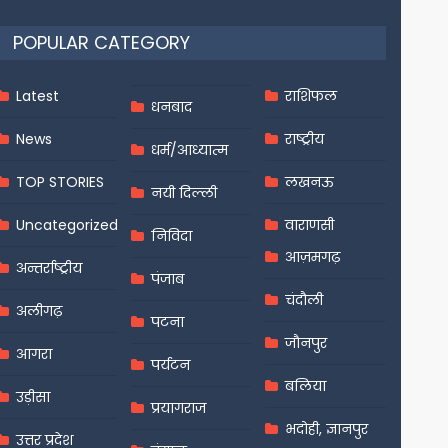
POPULAR CATEGORY
Latest
राशिफल
धनबाद
News
राष्ट्रीय
धर्म/आध्यात्म
TOP STORIES
लखनऊ
नयी दिल्ली
Uncategorized
वाराणसी
निविदा
आज़मगढ़
अन्तर्राष्ट्रीय
पंजाब
चंदौली
अलीगढ़
पटना
जौनपुर
आगरा
पर्यटन
बलिया
उड़ीसा
प्रयागराज
भदोही, ज्ञानपुर
उत्तर प्रदेश