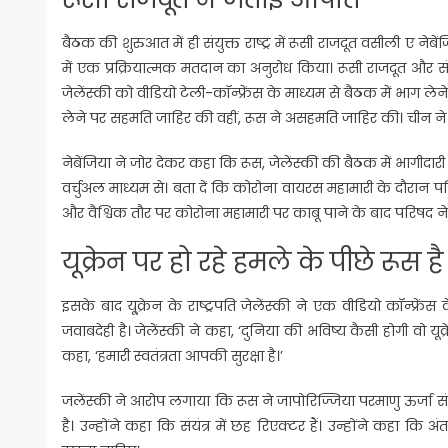
बैठक की शुरुआत में ही संयुक्त राष्ट्र में रूसी राजदूत वसीली ए नेबेंजि
में एक प्रक्रियात्मक मतदान का अनुरोध किया। रूसी राजदूत और संयु
जेलेंस्की को वीडियो टेली-कॉन्फ्रेंस के माध्यम से बैठक में भाग लेने
लेने पर सहमति जाहिर की वहीं, रूस ने असहमति जाहिर की। चीन ने व
नेबेंजिया ने जोर देकर कहा कि रूस, जेलेंस्की की बैठक में भागीदा
वर्चुअल माध्यम से। बता दें कि कोरोना वायरस महामारी के दौरान
और वैश्विक तौर पर कोरोना महामारी पर काबू पाने के बाद परिषद ने
यूक्रेन पर हो रहे हमले के पीछे रूस ह
इसके बाद यू्क्रेन के राष्ट्रपति जेलेंस्की ने एक वीडियो कॉन्फ्रें
जवाबदेही है। जेलेंस्की ने कहा, ‘दुनिया की भविष्य कैसी होगी वो
कहा, ‘हमारी स्वतंत्रता आपकी सुरक्षा है।’
जलेंस्की ने आरोप लगाया कि रूस ने जापोरिज्जिया परमाणु ऊर्जा संयं
है। उन्होंने कहा कि संयंत्र में छह रिएक्टर हैं। उन्होंने कहा कि अं