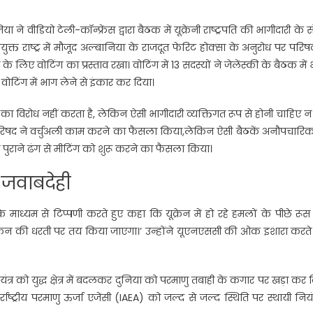
या ने वीडियो टेली-कॉन्फ्रेंस द्वारा बैठक में यूक्रेनी राष्ट्रपति की भागीदारी के स
क्त राष्ट्र में मौजूद अल्बानिया के राजदूत फेरिट होक्सा के अनुरोध पर परिष
 के लिए वोटिंग का प्रस्ताव रखा। वोटिंग में 13 सदस्यों ने जेलेंस्की के बैठक में
ोटिंग में भाग लेने से इंकार कर दिया।
री का विरोध नहीं करता है, लेकिन ऐसी भागीदारी व्यक्तिगत रूप से होनी चाहिए 
 परिषद ने वर्चुअली काम करने का फैसला किया,लेकिन ऐसी बैठकें अनौपचारिक
 पुराने ढंग से मीटिंग को शुरू करने का फैसला किया।
ै जवाबदेही
स के माध्यम से टिप्पणी करते हुए कहा कि यूक्रेन में हो रहे हमलों के पीछे रू
 यूक्रेन की धरती पर तय किया जाएगा।’ उन्होंने यूएनएससी की ओक इशारा करते
त्र को युद्ध क्षेत्र में बदलकर दुनिया को परमाणु तबाही के कगार पर खड़ा कर 
तर्राष्ट्रीय परमाणु ऊर्जा एजेंसी (IAEA) को जल्द से जल्द स्थिति पर स्थायी नियं