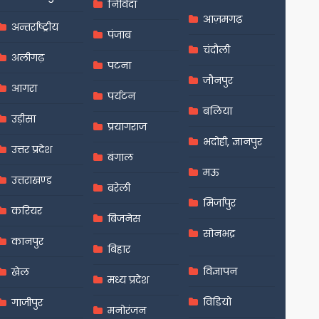
निविदा
आज़मगढ़
अन्तर्राष्ट्रीय
पंजाब
चंदौली
अलीगढ़
पटना
जौनपुर
आगरा
पर्यटन
बलिया
उड़ीसा
प्रयागराज
भदोही, ज्ञानपुर
उत्तर प्रदेश
बंगाल
मऊ
उत्तराखण्ड
बरेली
मिर्जापुर
करियर
बिजनेस
सोनभद्र
कानपुर
बिहार
विज्ञापन
खेल
मध्य प्रदेश
विडियो
गाजीपुर
मनोरंजन