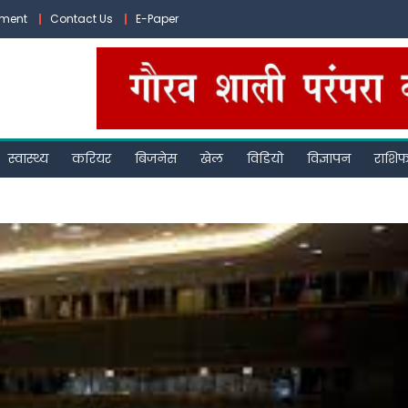
ement
Contact Us
E-Paper
स्वास्थ्य
करियर
बिजनेस
खेल
विडियो
विज्ञापन
राशि