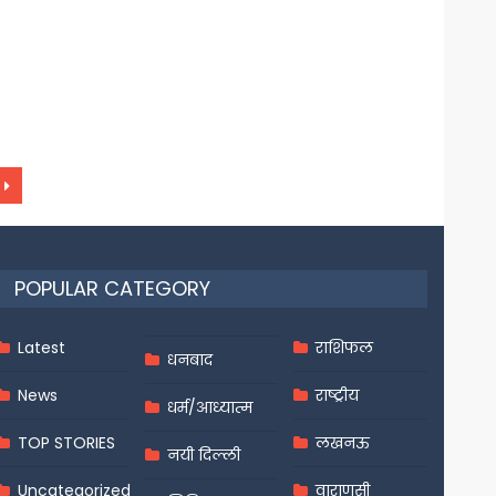
POPULAR CATEGORY
Latest
राशिफल
धनबाद
News
राष्ट्रीय
धर्म/आध्यात्म
TOP STORIES
लखनऊ
नयी दिल्ली
Uncategorized
वाराणसी