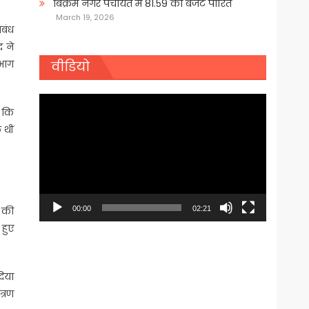
बिक्रम नगर पंचायत में 81.59 का बजट पारित
March 19, 2026
ंबंध
द ने
 भाग
वीडियो
Video
न कि
Player
 थीं
स की
00:00
02:21
 हुए
दिया
त्रण