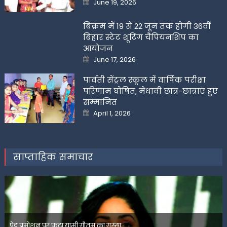
June 19, 2026
on
बिक्रम में 19 से 22 जून तक होगी 36वीं
बिहार स्टेट शूटिंग चैंपियनशिप का
आयोजन
Posted
June 17, 2026
on
पार्वती सेंट्रल स्कूल में वार्षिक परीक्षा
परिणाम घोषित, मेधावी छात्र-छात्राएं हुए
सम्मानित
Posted
April 1, 2026
on
साप्ताहिक समाचार
पेड प्रमोशन पर फूटा यामी गौतम का गुस्सा