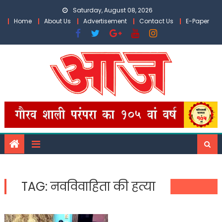
Skip
Saturday, August 08, 2026
to
Home
About Us
Advertisement
Contact Us
E-Paper
content
TAG:
नवविवाहिता की हत्या