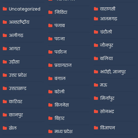
Uncategorized
वाराणसी
निविदा
आज़मगढ़
अन्तर्राष्ट्रीय
पंजाब
चंदौली
अलीगढ़
पटना
जौनपुर
आगरा
पर्यटन
बलिया
उड़ीसा
प्रयागराज
भदोही, ज्ञानपुर
उत्तर प्रदेश
बंगाल
मऊ
उत्तराखण्ड
बरेली
मिर्जापुर
करियर
बिजनेस
सोनभद्र
कानपुर
बिहार
विज्ञापन
खेल
मध्य प्रदेश