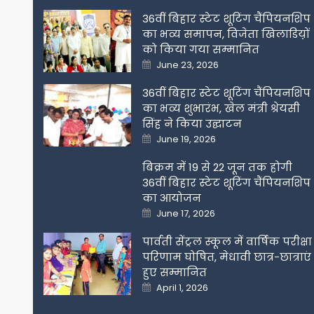
36वीं बिहार स्टेट शूटिंग चैंपियनशिप
का भव्य समापन, विजेता खिलाडिय़ों
को किया गया सम्मानित
Posted
June 23, 2026
on
36वीं बिहार स्टेट शूटिंग चैंपियनशिप
का भव्य शुभारंभ, खेल मंत्री श्रेयसी
सिंह ने किया उद्घाटन
Posted
June 19, 2026
on
बिक्रम में 19 से 22 जून तक होगी
36वीं बिहार स्टेट शूटिंग चैंपियनशिप
का आयोजन
Posted
June 17, 2026
on
पार्वती सेंट्रल स्कूल में वार्षिक परीक्षा
परिणाम घोषित, मेधावी छात्र-छात्राएं
हुए सम्मानित
Posted
April 1, 2026
on