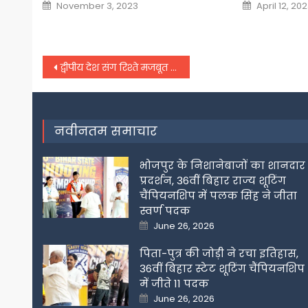
Posted
Posted
November 3, 2023
April 12, 20
on
on
Post
द्वीपीय देश संग रिश्ते मजबूत करने पहुंच रहे विदेश सचिव श्रृंगला
navigation
नवीनतम समाचार
भोजपुर के निशानेबाजों का शानदार
प्रदर्शन, 36वीं बिहार राज्य शूटिंग
चैंपियनशिप में पलक सिंह ने जीता
स्वर्ण पदक
Posted
June 26, 2026
on
पिता-पुत्र की जोड़ी ने रचा इतिहास,
36वीं बिहार स्टेट शूटिंग चैंपियनशिप
में जीते 11 पदक
Posted
June 26, 2026
on