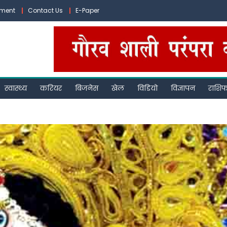
ement
Contact Us
E-Paper
स्वास्थ्य
करियर
बिजनेस
खेल
विडियो
विज्ञापन
राशि