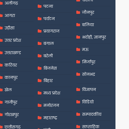
चंदौली
अलीगढ़
पटना
जौनपुर
आगरा
पर्यटन
बलिया
उड़ीसा
प्रयागराज
भदोही, ज्ञानपुर
उत्तर प्रदेश
बंगाल
मऊ
उत्तराखण्ड
बरेली
मिर्जापुर
करियर
बिजनेस
सोनभद्र
कानपुर
बिहार
विज्ञापन
खेल
मध्य प्रदेश
विडियो
गाजीपुर
मनोरंजन
सम्पादकीय
गोरखपुर
महाराष्ट्र
साप्ताहिक
छत्तीसगढ़