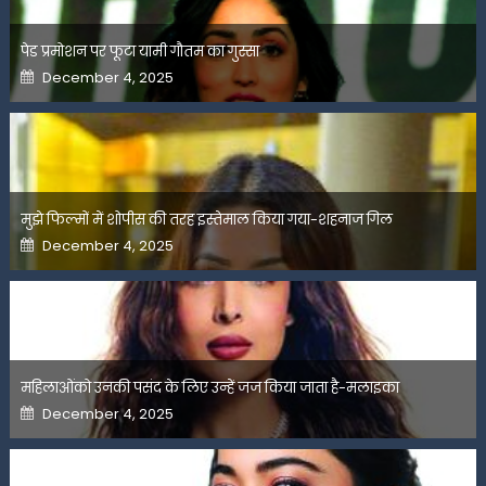
पेड प्रमोशन पर फूटा यामी गौतम का गुस्सा
Posted
December 4, 2025
on
मुझे फिल्मों में शोपीस की तरह इस्तेमाल किया गया-शहनाज गिल
Posted
December 4, 2025
on
महिलाओंको उनकी पसंद के लिए उन्हें जज किया जाता है-मलाइका
Posted
December 4, 2025
on