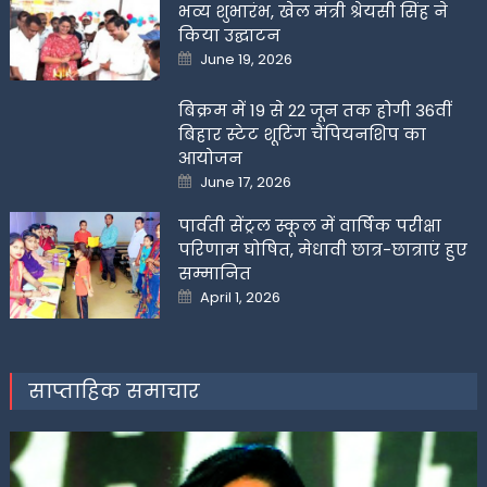
भव्य शुभारंभ, खेल मंत्री श्रेयसी सिंह ने
किया उद्घाटन
Posted
June 19, 2026
on
बिक्रम में 19 से 22 जून तक होगी 36वीं
बिहार स्टेट शूटिंग चैंपियनशिप का
आयोजन
Posted
June 17, 2026
on
पार्वती सेंट्रल स्कूल में वार्षिक परीक्षा
परिणाम घोषित, मेधावी छात्र-छात्राएं हुए
सम्मानित
Posted
April 1, 2026
on
साप्ताहिक समाचार