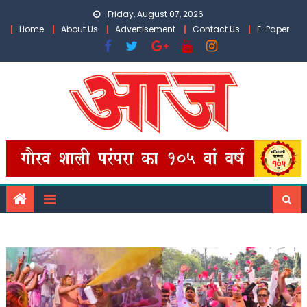
Skip
Friday, August 07, 2026
to
Home
About Us
Advertisement
Contact Us
E-Paper
content