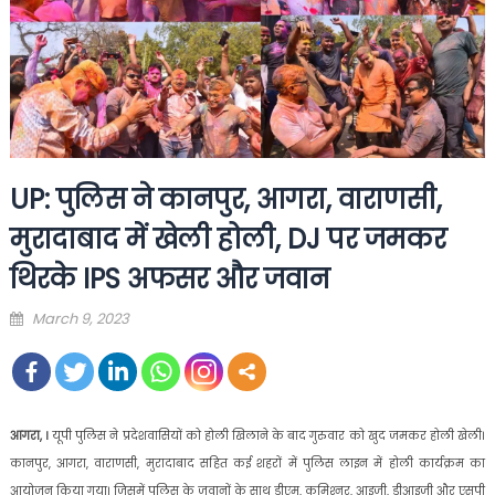
UP: पुल‍िस ने कानपुर, आगरा, वाराणसी,
मुरादाबाद में खेली होली, DJ पर जमकर
थ‍िरके IPS अफसर और जवान
Posted
March 9, 2023
on
आगरा, ।
यूपी पुल‍िस ने प्रदेशवास‍ियों को होली ख‍िलाने के बाद गुरुवार को खुद जमकर होली खेली।
कानपुर, आगरा, वाराणसी, मुरादाबाद सह‍ित कई शहरों में पुल‍िस लाइन में होली कार्यक्रम का
आयोजन क‍िया गया। ज‍िसमें पुल‍िस के जवानों के साथ डीएम, कम‍िश्‍नर, आइजी, डीआइजी और एसपी