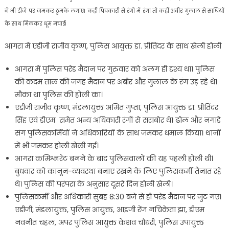
ने भी डीजे पर जमकर ठुमके लगाए। कहीं प‍िचकारी से रंगों में रंगा तो कहीं अबीर गुलाल से साथ‍ियों
के साथ म‍िलकर धूम मचाई।
आगरा में एडीजी राजीव कृष्ण, पुलिस आयुक्त डा. प्रीतिंदर के साथ खेली होली
आगरा में पुलिस परेड मैदान पर गुरुवार को अलग ही दृश्य था। पुलिस
की कदम ताल की जगह मैदान पर अबीर और गुलाल के रंग उड़ रहे थे।
मौका था पुलिस की होली का।
एडीजी राजीव कृष्ण, मंडलायुक्त अमित गुप्ता, पुलिस आयुक्त डा. प्रीतिंदर
सिंह एवं डीएम समेत अन्य अधिकारी रंगाें से सराबाेर थे। ढोल और नगाड़े
संग पुलिसकर्मियों ने अधिकारियों के साथ जमकर धमाल किया। थानों
में भी जमकर होली खेली गई।
आगरा कमिश्नरेट बनने के बाद पुलिसवालों की यह पहली होली थी।
बुधवार को कानून-व्यवस्था बनाए रखने के लिए पुलिसकर्मी तैनात रहे
थे। पुलिस की परंपरा के अनुसार दूसरे दिन होली खेली।
पुलिसकर्मी और अधिकारी सुबह 8:30 बजे से ही परेड मैदान पर जुट गए।
एडीजी, मंडलायुक्त, पुलिस आयुक्त, आइजी रेंज नचिकेता झा, डीएम
नवनीत चहल, अपर पुलिस आयुक्त केशव चौधरी, पुलिस उपायुक्त