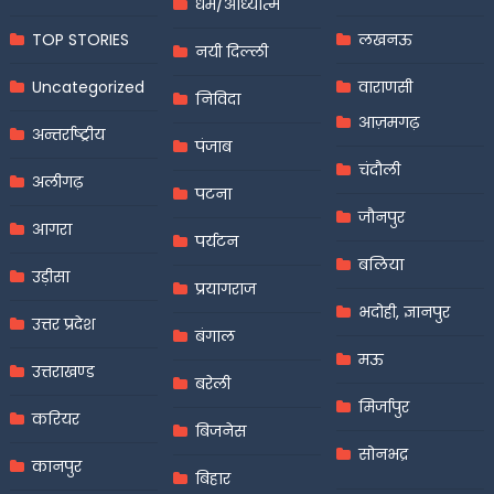
धर्म/आध्यात्म
TOP STORIES
लखनऊ
नयी दिल्ली
Uncategorized
वाराणसी
निविदा
आज़मगढ़
अन्तर्राष्ट्रीय
पंजाब
चंदौली
अलीगढ़
पटना
जौनपुर
आगरा
पर्यटन
बलिया
उड़ीसा
प्रयागराज
भदोही, ज्ञानपुर
उत्तर प्रदेश
बंगाल
मऊ
उत्तराखण्ड
बरेली
मिर्जापुर
करियर
बिजनेस
सोनभद्र
कानपुर
बिहार