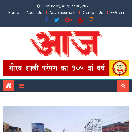
Skip
Saturday, August 08, 2026
to
Home
About Us
Advertisement
Contact Us
E-Paper
content