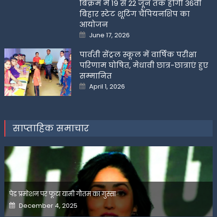
बिक्रम में 19 से 22 जून तक होगी 36वीं
बिहार स्टेट शूटिंग चैंपियनशिप का
आयोजन
Posted
June 17, 2026
on
पार्वती सेंट्रल स्कूल में वार्षिक परीक्षा
परिणाम घोषित, मेधावी छात्र-छात्राएं हुए
सम्मानित
Posted
April 1, 2026
on
साप्ताहिक समाचार
पेड प्रमोशन पर फूटा यामी गौतम का गुस्सा
Posted
December 4, 2025
on