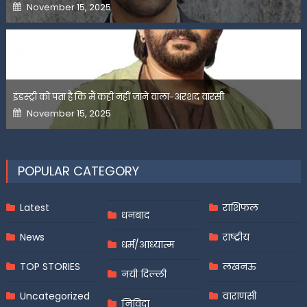
Posted
November 15, 2025
on
इंडस्ट्री को पता है कि मैं कहीं नहीं जाने वाला-अरशद वारसी
Posted
November 15, 2025
on
POPULAR CATEGORY
Latest
राशिफल
धनबाद
News
राष्ट्रीय
धर्म/आध्यात्म
TOP STORIES
लखनऊ
नयी दिल्ली
Uncategorized
वाराणसी
निविदा