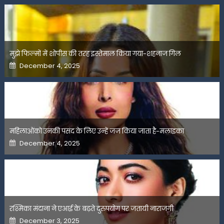
मुझे फिल्मों में शोपीस की तरह इस्तेमाल किया गया-शहनाज गिल
Posted
December 4, 2025
on
महिलाओंको उनकी पसंद के लिए उन्हें जज किया जाता है-मलाइका
Posted
December 4, 2025
on
रश्मिका मंदाना ने एआई के बढ़ते दुरुपयोग पर जतायी नाराजगी
Posted
December 3, 2025