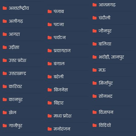
आज़मगढ़
अन्तर्राष्ट्रीय
पंजाब
चंदौली
अलीगढ़
पटना
जौनपुर
आगरा
पर्यटन
बलिया
उड़ीसा
प्रयागराज
भदोही, ज्ञानपुर
उत्तर प्रदेश
बंगाल
मऊ
उत्तराखण्ड
बरेली
मिर्जापुर
करियर
बिजनेस
सोनभद्र
कानपुर
बिहार
विज्ञापन
खेल
मध्य प्रदेश
विडियो
गाजीपुर
मनोरंजन