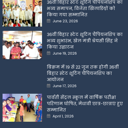
36वीं बिहार स्टेट शूटिंग चैंपियनशिप का
भव्य समापन, विजेता खिलाडिय़ों को
किया गया सम्मानित
Posted
June 23, 2026
on
36वीं बिहार स्टेट शूटिंग चैंपियनशिप का
भव्य शुभारंभ, खेल मंत्री श्रेयसी सिंह ने
किया उद्घाटन
Posted
June 19, 2026
on
बिक्रम में 19 से 22 जून तक होगी 36वीं
बिहार स्टेट शूटिंग चैंपियनशिप का
आयोजन
Posted
June 17, 2026
on
पार्वती सेंट्रल स्कूल में वार्षिक परीक्षा
परिणाम घोषित, मेधावी छात्र-छात्राएं हुए
सम्मानित
Posted
April 1, 2026
on