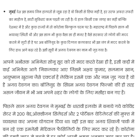
मुंबई:
देश इस समय जिन हालातों से जूझ रहा है वो किसी से छिपा नहीं है, हर तरफ अफरा तफरी
का माहौल है, सारी सुविधाएं कम पड़ती जा रही है। ये हाल किसी एक जगह का नहीं बल्कि
देशभर में है और कुछ राज्यों में तो कोरोना बिल्कुल चरम पर है। महाराष्ट्र में पिछले साल भी
भयावह स्थिती थी और इस साल भी कुछ वैसा सा ही मंजर हैे वैसे सरकार तो लोगों की मदद
करने में जुटी ही है पर अब बॉलिवुड के कुछ दिग्गज कलाकार भी इस जंग में मदद करने के
लिए हाथ आगे बढ़ा रहे हैं। इसी सूची में अजय देवगन का नाम भी जुड़ गया है।
आपने अभीतक अभिनेता सोनू सूद को तो मदद करते देखा ही है, इसी कड़ी में
कई अभिनेता आगे निकलकर आए जिसमें अक्षय कुमार, सलमान खान,
आयुष्मान खुराना जैसे एक्टर्स हैं लेकिन इसमें एक और नाम जुड़ गया है वो
है अजय देवगन का। बॉलिवुड के सिंघम अजय देवगन फिल्मों की ही तरह
असल जीवन में भी अब अपने शहर के लोगों के लिए मसीहा बन गए हैं।
पिछले साल अजय देवगन ने मुम्बई के धारावी इलाके में बनाये गये कोविड
सेंटर में 200 बेड,ऑक्सीजन सिलेंडर्स और 2 पोर्टेबल वेंटिलेटर्स की मुफ्त में
व्यवस्था कर अपना योगदान दिया था। वहीं इस बार अजय शिवाजी पार्क में
बन रहे एक इमजेंसी मेडिकल फैसिलिटी के लिए मदद कर रहे हैं। कोरोना
की दूसरी लहर से बचने में हर कोई अपनी क्षमता अनुसार मदद कर रहा है।