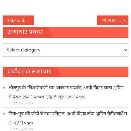
Post
केरल के निलांबुर से कांग्रेस उम्मीदवार का दिल का दौरा पड़ने से निधन
IPL 2021: दिल्ली और कोलकाता के बीच रहती है कांटे की टक्कर
navigation
समाचार प्रकार
समाचार
प्रकार
नवीनतम समाचार
भोजपुर के निशानेबाजों का शानदार प्रदर्शन, 36वीं बिहार राज्य शूटिंग
चैंपियनशिप में पलक सिंह ने जीता स्वर्ण पदक
June 26, 2026
पिता-पुत्र की जोड़ी ने रचा इतिहास, 36वीं बिहार स्टेट शूटिंग चैंपियनशिप
में जीते 11 पदक
June 26, 2026