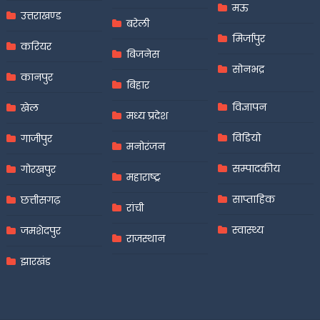
मऊ
उत्तराखण्ड
बरेली
मिर्जापुर
करियर
बिजनेस
सोनभद्र
कानपुर
बिहार
विज्ञापन
खेल
मध्य प्रदेश
विडियो
गाजीपुर
मनोरंजन
सम्पादकीय
गोरखपुर
महाराष्ट्र
साप्ताहिक
छत्तीसगढ़
रांची
स्वास्थ्य
जमशेदपुर
राजस्थान
झारखंड