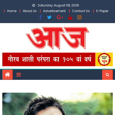
Skip
Saturday, August 08, 2026
to
Home
About Us
Advertisement
Contact Us
E-Paper
content