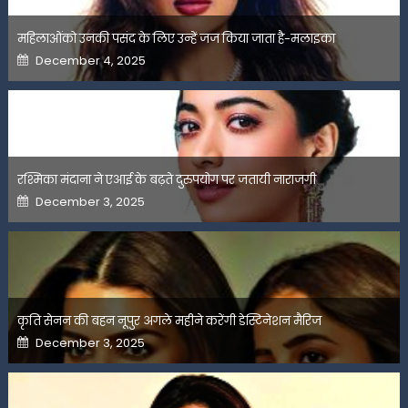
महिलाओंको उनकी पसंद के लिए उन्हें जज किया जाता है-मलाइका
Posted
December 4, 2025
on
रश्मिका मंदाना ने एआई के बढ़ते दुरुपयोग पर जतायी नाराजगी
Posted
December 3, 2025
on
कृति सेनन की बहन नूपुर अगले महीने करेंगी डेस्टिनेशन मैरिज
Posted
December 3, 2025
on