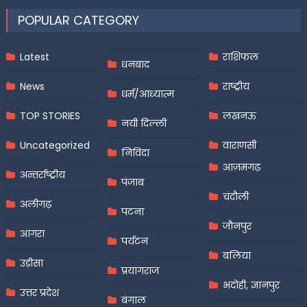
POPULAR CATEGORY
Latest
राशिफल
धनबाद
News
राष्ट्रीय
धर्म/आध्यात्म
TOP STORIES
लखनऊ
नयी दिल्ली
Uncategorized
वाराणसी
निविदा
आज़मगढ़
अन्तर्राष्ट्रीय
पंजाब
चंदौली
अलीगढ़
पटना
जौनपुर
आगरा
पर्यटन
बलिया
उड़ीसा
प्रयागराज
भदोही, ज्ञानपुर
उत्तर प्रदेश
बंगाल