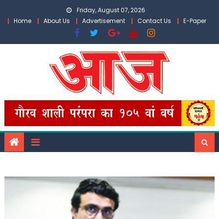
Skip
Friday, August 07, 2026
to
Home
About Us
Advertisement
Contact Us
E-Paper
content