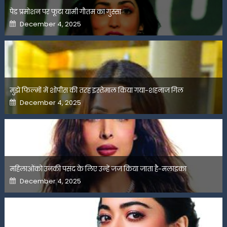
पेड प्रमोशन पर फूटा यामी गौतम का गुस्सा
Posted
December 4, 2025
on
मुझे फिल्मों में शोपीस की तरह इस्तेमाल किया गया-शहनाज गिल
Posted
December 4, 2025
on
महिलाओंको उनकी पसंद के लिए उन्हें जज किया जाता है-मलाइका
Posted
December 4, 2025
on