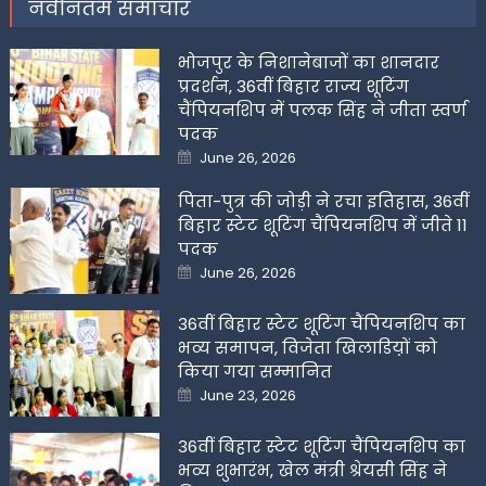
नवीनतम समाचार
भोजपुर के निशानेबाजों का शानदार
प्रदर्शन, 36वीं बिहार राज्य शूटिंग
चैंपियनशिप में पलक सिंह ने जीता स्वर्ण
पदक
Posted
June 26, 2026
on
पिता-पुत्र की जोड़ी ने रचा इतिहास, 36वीं
बिहार स्टेट शूटिंग चैंपियनशिप में जीते 11
पदक
Posted
June 26, 2026
on
36वीं बिहार स्टेट शूटिंग चैंपियनशिप का
भव्य समापन, विजेता खिलाडिय़ों को
किया गया सम्मानित
Posted
June 23, 2026
on
36वीं बिहार स्टेट शूटिंग चैंपियनशिप का
भव्य शुभारंभ, खेल मंत्री श्रेयसी सिंह ने