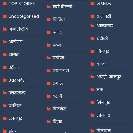
TOP STORIES
लखनऊ
नयी दिल्ली
Uncategorized
वाराणसी
निविदा
आज़मगढ़
अन्तर्राष्ट्रीय
पंजाब
चंदौली
अलीगढ़
पटना
जौनपुर
आगरा
पर्यटन
बलिया
उड़ीसा
प्रयागराज
भदोही, ज्ञानपुर
उत्तर प्रदेश
बंगाल
मऊ
उत्तराखण्ड
बरेली
मिर्जापुर
करियर
बिजनेस
सोनभद्र
कानपुर
बिहार
विज्ञापन
खेल