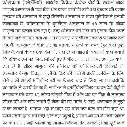
कोलकाता (एजेन्सियां)। भारतीय क्रिकेट कंट्रोल बोर्ड के अध्यक्ष सौरव
गांगुली अस्पताल में एक दिन और रहना चाहते हैं। उन्हें अब बुधवार की बजाए
गुरुवार को अस्पताल से छुट्टी मिलेगी। अस्पताल ने ताजा बुलेटिन में इसकी
जानकारी दी। कोलकाता के वुडलैंड्स अस्पताल में ४८ साल के सौरव
गांगुली का इलाज चल रहा है। उन्हें शनिवार को दिल का हल्का दौरा पडऩे
के बाद भर्ती कराया गया था। अब घर पर ही गांगुली के स्वास्थ्य पर नजर रखी
जाएगी। अस्पताल ने बुधवार सुबह बताया, गांगुली को कल (गुरुवार) छुट्टी
मिलेगी, क्योंकि वह एक दिन और यहां रहना चाहते हैं। बयान में कहा गया है
कि डॉक्टर उन पर निगरानी रखे हुए हैं और समय-समय पर उपयुक्त कदम
उठा रहे है। सौरव गांगुली की शनिवार को एंजियोप्लास्टी की गई थी।
अस्पताल के मुताबिक, गांगुली के दिल की नसों में बाकी ब्लॉकेज के लिए
होने वाली अगली एंजियोप्लास्टी पर फैसला बाद में लिया जाएगा, क्योंकि
वह पहले से काफी बेहतर हैं। जाने-माने कार्डिय़ोलॉजिस्ट डाक्टर देवी शेट्टी ने
मंगलवार को कहा था, सौरव गांगुली फिट हैं और अब वह फिर से सामान्य
जीवन की ओर लौट सकते हैं, जैसा कि वह पहले थे। उन्हें अस्पताल से छुट्टी
दी जा सकती है। डाक्टर शेट्टी ने कहा, यह कोई बड़ा दिल का दौरा नहीं था।
इससे उनके हृदय को कोई क्षति नहीं पहुंची है, इसका भविष्य में उनके जीवन
पर कोई असर नहीं पड़ेगा। वह सामान्य जीवन बिता सकते हैं। यह पूछे जाने