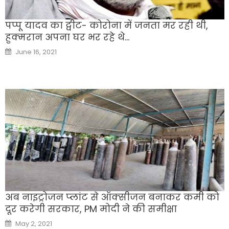
पप्पू यादव का ट्वीट- कोरोना में जनता मर रही थी,
हुक्मरान अपना घर भर रहे थे…
Posted
June 16, 2021
on
अब नाइट्रोजन प्‍लांट से ऑक्‍सीजन बनाकर कमी को
दूर करेगी सरकार, PM मोदी ने की समीक्षा
Posted
May 2, 2021
on