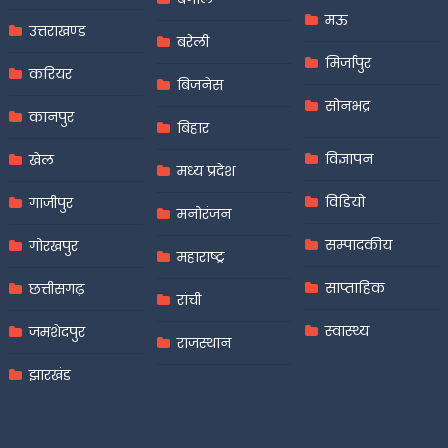
मऊ
उत्तराखण्ड
बरेली
मिर्जापुर
करियर
बिजनेस
सोनभद्र
कानपुर
बिहार
विज्ञापन
खेल
मध्य प्रदेश
विडियो
गाजीपुर
मनोरंजन
सम्पादकीय
गोरखपुर
महाराष्ट्र
साप्ताहिक
छत्तीसगढ़
रांची
स्वास्थ्य
जमशेदपुर
राजस्थान
झारखंड