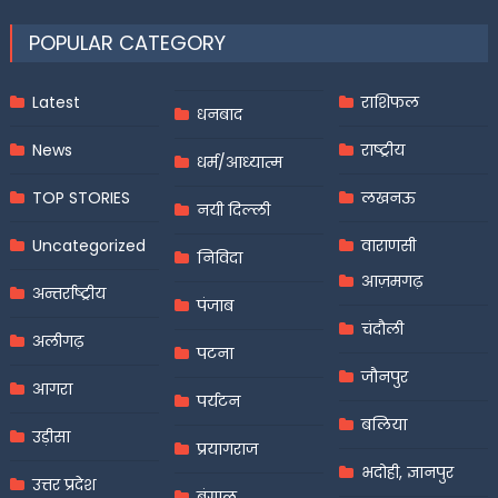
POPULAR CATEGORY
Latest
राशिफल
धनबाद
News
राष्ट्रीय
धर्म/आध्यात्म
TOP STORIES
लखनऊ
नयी दिल्ली
Uncategorized
वाराणसी
निविदा
आज़मगढ़
अन्तर्राष्ट्रीय
पंजाब
चंदौली
अलीगढ़
पटना
जौनपुर
आगरा
पर्यटन
बलिया
उड़ीसा
प्रयागराज
भदोही, ज्ञानपुर
उत्तर प्रदेश
बंगाल