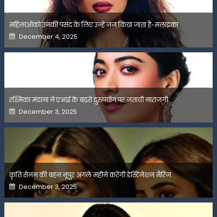
महिलाओंको उनकी पसंद के लिए उन्हें जज किया जाता है-मलाइका
Posted
December 4, 2025
on
रश्मिका मंदाना ने एआई के बढ़ते दुरुपयोग पर जतायी नाराजगी
Posted
December 3, 2025
on
कृति सेनन की बहन नूपुर अगले महीने करेंगी डेस्टिनेशन मैरिज
Posted
December 3, 2025
on