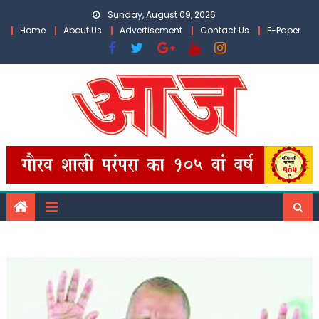
Skip
Sunday, August 09, 2026
to
Home
About Us
Advertisement
Contact Us
E-Paper
content