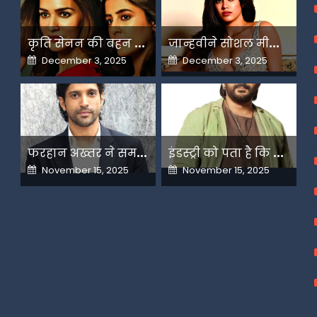
क
ृति सेनन की बहन नूपुर अगले महीने करेंगी डेस्टिनेशन मैरिज
ज
ान्हवीने सोशल मीडियापर उठाये सवाल
Posted
Posted
December 3, 2025
December 3, 2025
on
on
फ
रहान अख्तर ने समझाया देशभक्ति और अंधभक्ति का फर्क
इ
ंडस्ट्री को पता है कि मैं कहीं नहीं जाने वाला-अरशद वारसी
Posted
Posted
November 15, 2025
November 15, 2025
on
on