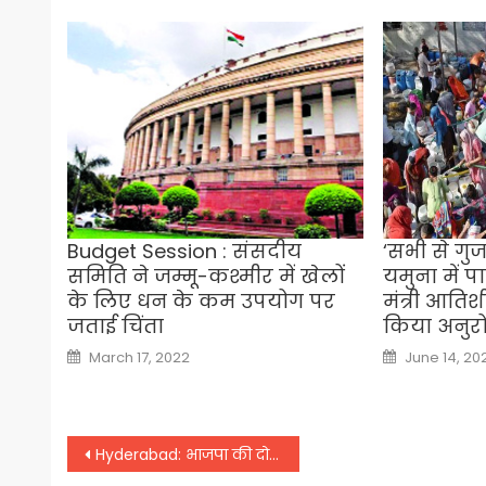
Budget Session : संसदीय
‘सभी से गुज
समिति ने जम्मू-कश्मीर में खेलों
यमुना में 
के लिए धन के कम उपयोग पर
मंत्री आतिश
जताई चिंता
किया अनुर
Posted
Posted
March 17, 2022
June 14, 20
on
on
Post
Hyderabad: भाजपा की दो दिवसीय राष्ट्रीय कार्यकारिणी की बैठक शुरू, जेपी नड्डा ने किया उद्घाटन