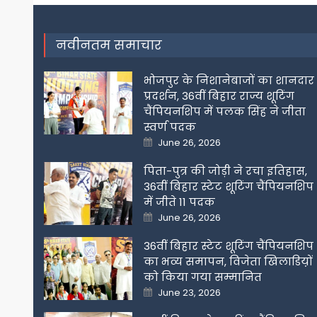
navigation
नवीनतम समाचार
भोजपुर के निशानेबाजों का शानदार
प्रदर्शन, 36वीं बिहार राज्य शूटिंग
चैंपियनशिप में पलक सिंह ने जीता
स्वर्ण पदक
Posted
June 26, 2026
on
पिता-पुत्र की जोड़ी ने रचा इतिहास,
36वीं बिहार स्टेट शूटिंग चैंपियनशिप
में जीते 11 पदक
Posted
June 26, 2026
on
36वीं बिहार स्टेट शूटिंग चैंपियनशिप
का भव्य समापन, विजेता खिलाडिय़ों
को किया गया सम्मानित
Posted
June 23, 2026
on