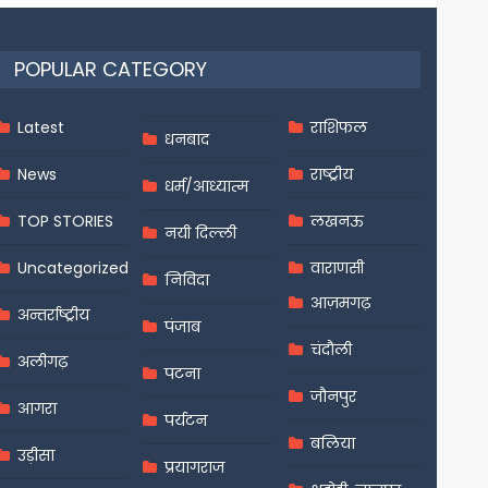
POPULAR CATEGORY
Latest
राशिफल
धनबाद
News
राष्ट्रीय
धर्म/आध्यात्म
TOP STORIES
लखनऊ
नयी दिल्ली
Uncategorized
वाराणसी
निविदा
आज़मगढ़
अन्तर्राष्ट्रीय
पंजाब
चंदौली
अलीगढ़
पटना
जौनपुर
आगरा
पर्यटन
बलिया
उड़ीसा
प्रयागराज