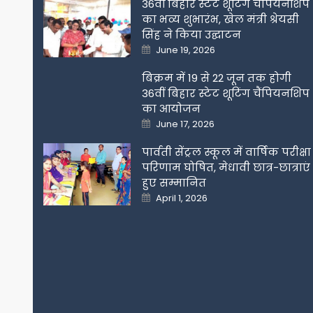
36वीं बिहार स्टेट शूटिंग चैंपियनशिप
का भव्य शुभारंभ, खेल मंत्री श्रेयसी
सिंह ने किया उद्घाटन
Posted
June 19, 2026
on
बिक्रम में 19 से 22 जून तक होगी
36वीं बिहार स्टेट शूटिंग चैंपियनशिप
का आयोजन
Posted
June 17, 2026
on
पार्वती सेंट्रल स्कूल में वार्षिक परीक्षा
परिणाम घोषित, मेधावी छात्र-छात्राएं
हुए सम्मानित
Posted
April 1, 2026
on