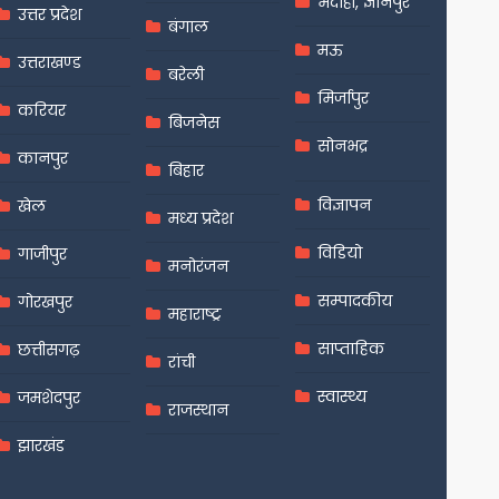
भदोही, ज्ञानपुर
उत्तर प्रदेश
बंगाल
मऊ
उत्तराखण्ड
बरेली
मिर्जापुर
करियर
बिजनेस
सोनभद्र
कानपुर
बिहार
विज्ञापन
खेल
मध्य प्रदेश
विडियो
गाजीपुर
मनोरंजन
सम्पादकीय
गोरखपुर
महाराष्ट्र
साप्ताहिक
छत्तीसगढ़
रांची
स्वास्थ्य
जमशेदपुर
राजस्थान
झारखंड