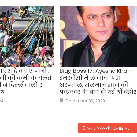
ारिश है बचाएं पानी’,
Bigg Boss 17: Ayesha Khan क
पानी की कमी के चलते
इमरजेंसी में ले जाना पड़ा
ी ने दिल्लीवालों से
अस्पताल, सलमान खान की
ोध
फटकार के बाद हो गई थीं बेहो
Posted
24
December 30, 2023
on
5 हजार फीट की ऊंचाई पर दिल्ली से जबलपुर जा रहे स्पाइसजेट विमान में अचानक फैला धुआं, कराई गई इमरजेंसी लैंडिंग