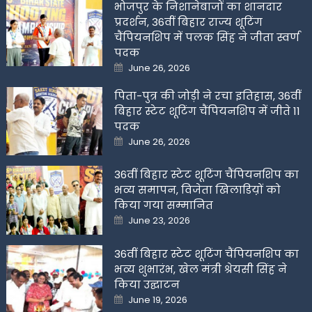
भोजपुर के निशानेबाजों का शानदार
प्रदर्शन, 36वीं बिहार राज्य शूटिंग
चैंपियनशिप में पलक सिंह ने जीता स्वर्ण
पदक
Posted
June 26, 2026
on
पिता-पुत्र की जोड़ी ने रचा इतिहास, 36वीं
बिहार स्टेट शूटिंग चैंपियनशिप में जीते 11
पदक
Posted
June 26, 2026
on
36वीं बिहार स्टेट शूटिंग चैंपियनशिप का
भव्य समापन, विजेता खिलाडिय़ों को
किया गया सम्मानित
Posted
June 23, 2026
on
36वीं बिहार स्टेट शूटिंग चैंपियनशिप का
भव्य शुभारंभ, खेल मंत्री श्रेयसी सिंह ने
किया उद्घाटन
Posted
June 19, 2026
on