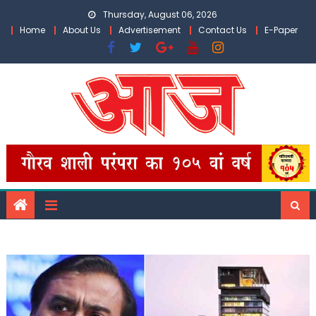
Skip
Thursday, August 06, 2026
to
Home
About Us
Advertisement
Contact Us
E-Paper
content