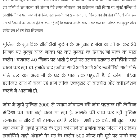
उन लोगों ने इस घटना को अंजाम देते समय मोबाइल का इस्तेमाल नहीं किया था. मुंबई पुलिस ने
आरोपियों का पता लगाने के लिए उस इलाके का 2 बजकर 18 मिनट का डंप डेटा (जितने मोबाइल
उस परिसर में उस समय ट्रेवेल कर रहे थे) निकाला उसके बाद 3 बजकर 05 मिनट का मुलुंड टोल
नाके का भी डंप डेटा निकाला.
पुलिस के मुताबिक सीसीटीवी फुटेज के अनुसार इनोवा कार 1 बजकर 20
मिनट पर मुलुंड टोल नाका पर कर मुम्बई के प्रियदर्शनी पार्क के पास
करीब 1 बजकर 40 मिनट पर आती है जहां पर उसका इंतजार स्कॉर्पियो गाड़ी
वाला कर रहा था. इसके बाद इनोवा गाड़ी आगे आगे और स्कॉर्पियो गाड़ी पीछे
पीछे चल कर अम्बानी के घर के पास तक पहुंचती है. ये लोग गाड़ियां
इसलिए साथ मे चला रहे होंगे ताकि एकदूसरे से बातचीत और कोर्डिनेशन
करने में आसानी हो.
जांच में जुटी पुलिस 2000 से ज्यादा मोबाइल की जांच पड़ताल की लेकिन
संदिग्ध का पता नही चला पा रहा है. मामले की जांच कर रही पुलिस
लगातार सीसीटीवी भी खंगाल रही है लेकिन अभी तक कोई भी सुराग हाथ
नहीं लगा है. मुंबई पुलिस के सूत्रों की माने तो इनोवा कार जिसमें दो संदिग्ध
स्कॉर्पियो गाड़ी अंबानी के घर के करीब 500 मीटर की दूरी पर पार्क कर