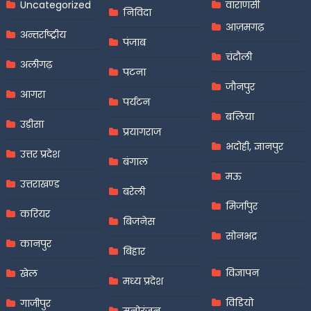
Uncategorized
वाराणसी
निविदा
आज़मगढ़
अन्तर्राष्ट्रीय
पंजाब
चंदौली
अलीगढ़
पटना
जौनपुर
आगरा
पर्यटन
बलिया
उड़ीसा
प्रयागराज
भदोही, ज्ञानपुर
उत्तर प्रदेश
बंगाल
मऊ
उत्तराखण्ड
बरेली
मिर्जापुर
करियर
बिजनेस
सोनभद्र
कानपुर
बिहार
विज्ञापन
खेल
मध्य प्रदेश
विडियो
गाजीपुर