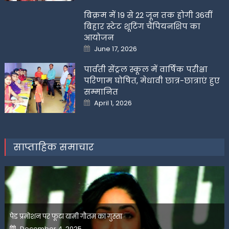
बिक्रम में 19 से 22 जून तक होगी 36वीं
बिहार स्टेट शूटिंग चैंपियनशिप का
आयोजन
Posted
June 17, 2026
on
पार्वती सेंट्रल स्कूल में वार्षिक परीक्षा
परिणाम घोषित, मेधावी छात्र-छात्राएं हुए
सम्मानित
Posted
April 1, 2026
on
साप्ताहिक समाचार
पेड प्रमोशन पर फूटा यामी गौतम का गुस्सा
Posted
December 4, 2025