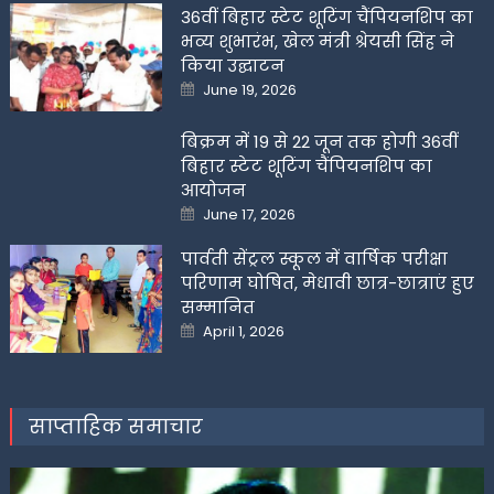
36वीं बिहार स्टेट शूटिंग चैंपियनशिप का
भव्य शुभारंभ, खेल मंत्री श्रेयसी सिंह ने
किया उद्घाटन
Posted
June 19, 2026
on
बिक्रम में 19 से 22 जून तक होगी 36वीं
बिहार स्टेट शूटिंग चैंपियनशिप का
आयोजन
Posted
June 17, 2026
on
पार्वती सेंट्रल स्कूल में वार्षिक परीक्षा
परिणाम घोषित, मेधावी छात्र-छात्राएं हुए
सम्मानित
Posted
April 1, 2026
on
साप्ताहिक समाचार