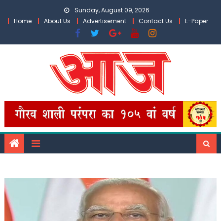
Skip
Sunday, August 09, 2026
to
Home
About Us
Advertisement
Contact Us
E-Paper
content