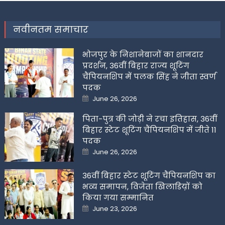
नवीनतम समाचार
भोजपुर के निशानेबाजों का शानदार
प्रदर्शन, 36वीं बिहार राज्य शूटिंग
चैंपियनशिप में पलक सिंह ने जीता स्वर्ण
पदक
Posted
June 26, 2026
on
पिता-पुत्र की जोड़ी ने रचा इतिहास, 36वीं
बिहार स्टेट शूटिंग चैंपियनशिप में जीते 11
पदक
Posted
June 26, 2026
on
36वीं बिहार स्टेट शूटिंग चैंपियनशिप का
भव्य समापन, विजेता खिलाडिय़ों को
किया गया सम्मानित
Posted
June 23, 2026
on