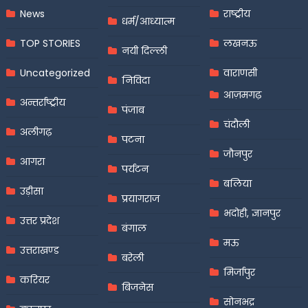
News
राष्ट्रीय
धर्म/आध्यात्म
TOP STORIES
लखनऊ
नयी दिल्ली
Uncategorized
वाराणसी
निविदा
आज़मगढ़
अन्तर्राष्ट्रीय
पंजाब
चंदौली
अलीगढ़
पटना
जौनपुर
आगरा
पर्यटन
बलिया
उड़ीसा
प्रयागराज
भदोही, ज्ञानपुर
उत्तर प्रदेश
बंगाल
मऊ
उत्तराखण्ड
बरेली
मिर्जापुर
करियर
बिजनेस
सोनभद्र