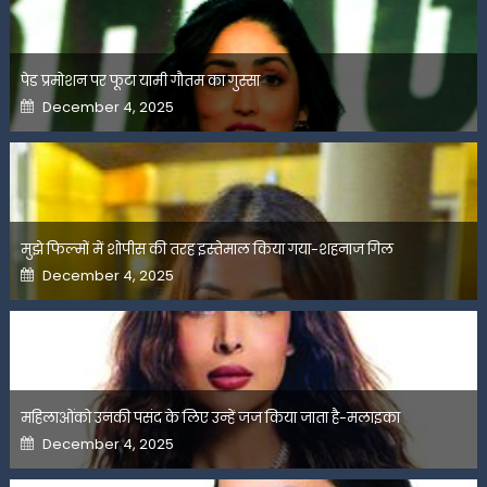
पेड प्रमोशन पर फूटा यामी गौतम का गुस्सा
Posted
December 4, 2025
on
मुझे फिल्मों में शोपीस की तरह इस्तेमाल किया गया-शहनाज गिल
Posted
December 4, 2025
on
महिलाओंको उनकी पसंद के लिए उन्हें जज किया जाता है-मलाइका
Posted
December 4, 2025
on