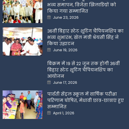
भव्य समापन, विजेता खिलाडिय़ों को
किया गया सम्मानित
Posted
June 23, 2026
on
36वीं बिहार स्टेट शूटिंग चैंपियनशिप का
भव्य शुभारंभ, खेल मंत्री श्रेयसी सिंह ने
किया उद्घाटन
Posted
June 19, 2026
on
बिक्रम में 19 से 22 जून तक होगी 36वीं
बिहार स्टेट शूटिंग चैंपियनशिप का
आयोजन
Posted
June 17, 2026
on
पार्वती सेंट्रल स्कूल में वार्षिक परीक्षा
परिणाम घोषित, मेधावी छात्र-छात्राएं हुए
सम्मानित
Posted
April 1, 2026
on