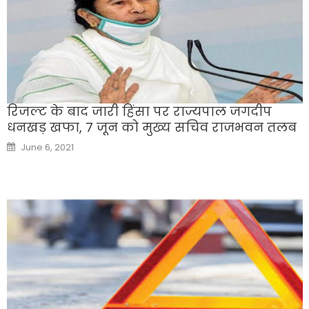
रिजल्ट के बाद जारी हिंसा पर राज्यपाल जगदीप
धनखड़ खफा, 7 जून को मुख्य सचिव राजभवन तलब
Posted
June 6, 2021
on