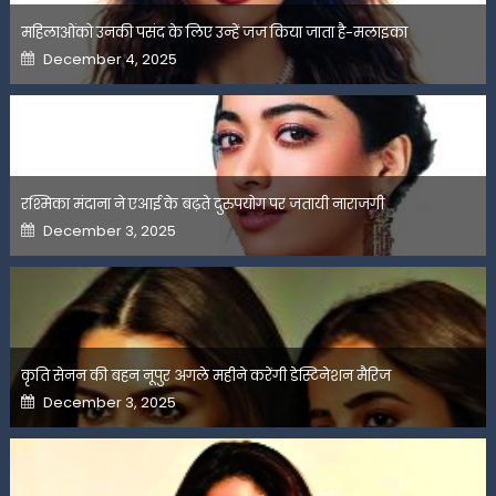
महिलाओंको उनकी पसंद के लिए उन्हें जज किया जाता है-मलाइका
Posted
December 4, 2025
on
रश्मिका मंदाना ने एआई के बढ़ते दुरुपयोग पर जतायी नाराजगी
Posted
December 3, 2025
on
कृति सेनन की बहन नूपुर अगले महीने करेंगी डेस्टिनेशन मैरिज
Posted
December 3, 2025
on