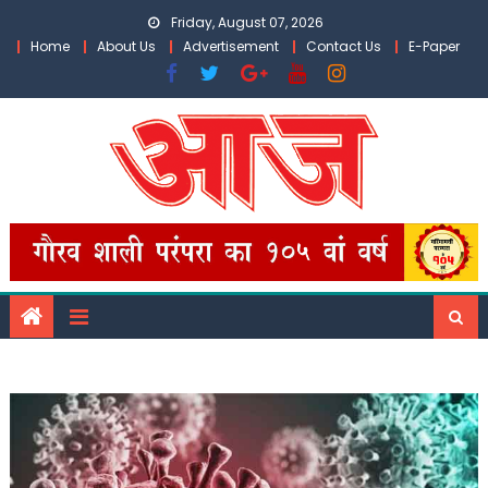
Skip
Friday, August 07, 2026
to
Home
About Us
Advertisement
Contact Us
E-Paper
content