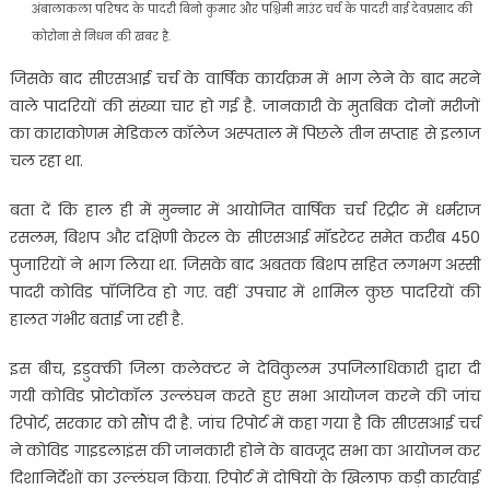
अंबालाकला परिषद के पादरी बिनो कुमार और पश्चिमी माउंट चर्च के पादरी वाई देवप्रसाद की
कोरोना से निधन की खबर है.
जिसके बाद सीएसआई चर्च के वार्षिक कार्यक्रम में भाग लेने के बाद मरने
वाले पादरियों की संख्या चार हो गई है. जानकारी के मुतबिक दोनों मरीजों
का काराकोणम मेडिकल कॉलेज अस्पताल में पिछले तीन सप्ताह से इलाज
चल रहा था.
बता दें कि हाल ही में मुन्नार में आयोजित वार्षिक चर्च रिट्रीट में धर्मराज
रसलम, बिशप और दक्षिणी केरल के सीएसआई मॉडरेटर समेत करीब 450
पुजारियों ने भाग लिया था. जिसके बाद अबतक बिशप सहित लगभग अस्सी
पादरी कोविड पॉजिटिव हो गए. वहीं उपचार में शामिल कुछ पादरियों की
हालत गंभीर बताई जा रही है.
इस बीच, इडुक्की जिला कलेक्टर ने देविकुलम उपजिलाधिकारी द्वारा दी
गयी कोविड प्रोटोकॉल उल्लंघन करते हुए सभा आयोजन करने की जांच
रिपोर्ट, सरकार को सौंप दी है. जांच रिपोर्ट में कहा गया है कि सीएसआई चर्च
ने कोविड गाइडलाइंस की जानकारी होने के बावजूद सभा का आयोजन कर
दिशानिर्देशों का उल्लंघन किया. रिपोर्ट में दोषियों के खिलाफ कड़ी कार्रवाई