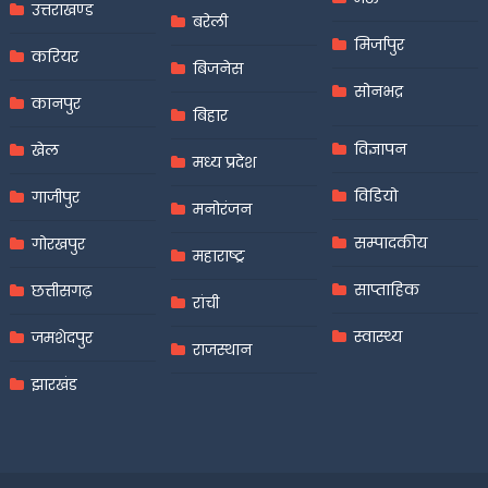
उत्तराखण्ड
बरेली
मिर्जापुर
करियर
बिजनेस
सोनभद्र
कानपुर
बिहार
विज्ञापन
खेल
मध्य प्रदेश
विडियो
गाजीपुर
मनोरंजन
सम्पादकीय
गोरखपुर
महाराष्ट्र
साप्ताहिक
छत्तीसगढ़
रांची
स्वास्थ्य
जमशेदपुर
राजस्थान
झारखंड