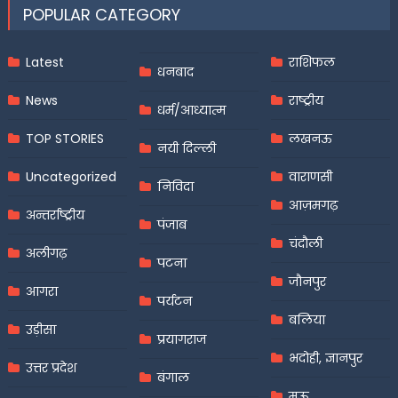
POPULAR CATEGORY
Latest
राशिफल
धनबाद
News
राष्ट्रीय
धर्म/आध्यात्म
TOP STORIES
लखनऊ
नयी दिल्ली
Uncategorized
वाराणसी
निविदा
आज़मगढ़
अन्तर्राष्ट्रीय
पंजाब
चंदौली
अलीगढ़
पटना
जौनपुर
आगरा
पर्यटन
बलिया
उड़ीसा
प्रयागराज
भदोही, ज्ञानपुर
उत्तर प्रदेश
बंगाल
मऊ