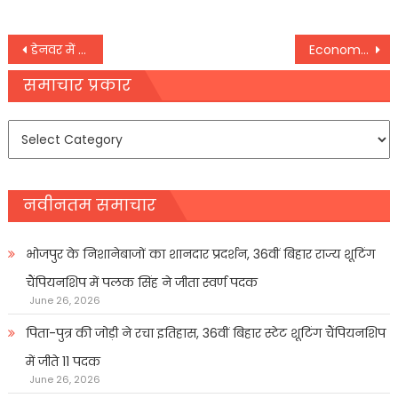
Post
डेनवर में हवा में दो विमानों की भिड़ंत, कोई हताहत नहीं
Economy को इस बार मिलेगा Export का सहारा, निर्यात मांग में हुआ इजाफा
navigation
समाचार प्रकार
समाचार
प्रकार
नवीनतम समाचार
भोजपुर के निशानेबाजों का शानदार प्रदर्शन, 36वीं बिहार राज्य शूटिंग
चैंपियनशिप में पलक सिंह ने जीता स्वर्ण पदक
June 26, 2026
पिता-पुत्र की जोड़ी ने रचा इतिहास, 36वीं बिहार स्टेट शूटिंग चैंपियनशिप
में जीते 11 पदक
June 26, 2026