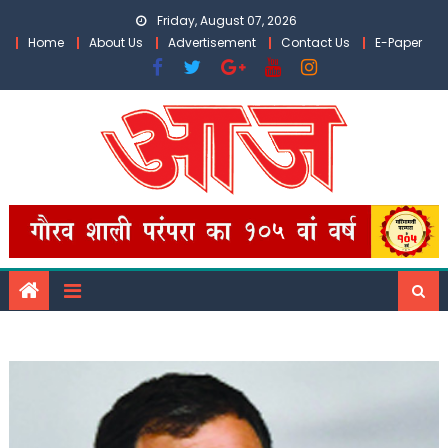
Skip
Friday, August 07, 2026
to
Home
About Us
Advertisement
Contact Us
E-Paper
content