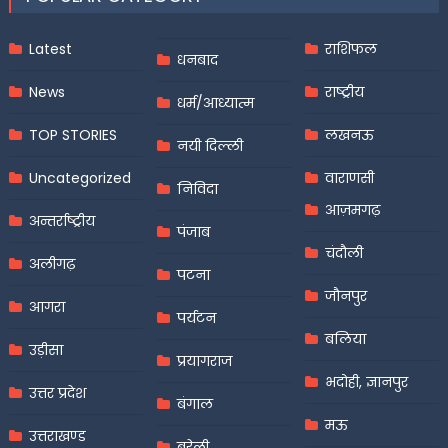
Latest
राशिफल
धनबाद
News
राष्ट्रीय
धर्म/आध्यात्म
TOP STORIES
लखनऊ
नयी दिल्ली
Uncategorized
वाराणसी
निविदा
आज़मगढ़
अन्तर्राष्ट्रीय
पंजाब
चंदौली
अलीगढ़
पटना
जौनपुर
आगरा
पर्यटन
बलिया
उड़ीसा
प्रयागराज
भदोही, ज्ञानपुर
उत्तर प्रदेश
बंगाल
मऊ
उत्तराखण्ड
बरेली