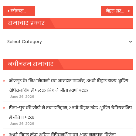
Post
लोकसभा स्पीकर से मिले राहुल गांधी, BJP के आरोपों पर प्रेस कॉन्फ्रेंस कर देंगे जवाब
नेहरू सरनेम टिप्पणी: कांग्रेस ने PM मोदी के खिलाफ विशेषाधिकार हनन प्रस्ताव किया पेश
navigation
समाचार प्रकार
समाचार
प्रकार
नवीनतम समाचार
भोजपुर के निशानेबाजों का शानदार प्रदर्शन, 36वीं बिहार राज्य शूटिंग
चैंपियनशिप में पलक सिंह ने जीता स्वर्ण पदक
June 26, 2026
पिता-पुत्र की जोड़ी ने रचा इतिहास, 36वीं बिहार स्टेट शूटिंग चैंपियनशिप
में जीते 11 पदक
June 26, 2026
36वीं बिहार स्टेट शूटिंग चैंपियनशिप का भव्य समापन, विजेता