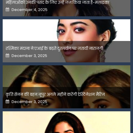
महिलाओंको उनकी पसंद के लिए उन्हें जज किया जाता है-मलाइका
Posted
December 4, 2025
on
रश्मिका मंदाना ने एआई के बढ़ते दुरुपयोग पर जतायी नाराजगी
Posted
December 3, 2025
on
कृति सेनन की बहन नूपुर अगले महीने करेंगी डेस्टिनेशन मैरिज
Posted
December 3, 2025
on