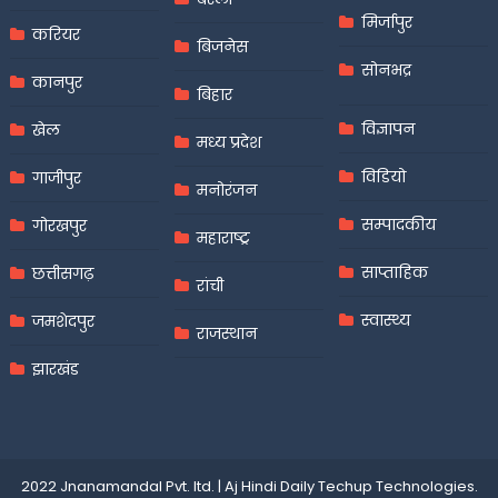
मिर्जापुर
करियर
बिजनेस
सोनभद्र
कानपुर
बिहार
विज्ञापन
खेल
मध्य प्रदेश
विडियो
गाजीपुर
मनोरंजन
सम्पादकीय
गोरखपुर
महाराष्ट्र
साप्ताहिक
छत्तीसगढ़
रांची
स्वास्थ्य
जमशेदपुर
राजस्थान
झारखंड
2022 Jnanamandal Pvt. ltd.
|
Aj Hindi Daily
Techup Technologies
.