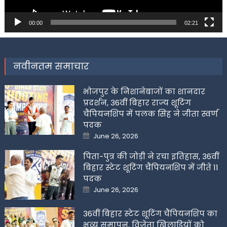
00:00
02:21
नवीनतम समाचार
भोजपुर के निशानेबाजों का शानदार
प्रदर्शन, 36वीं बिहार राज्य शूटिंग
चैंपियनशिप में पलक सिंह ने जीता स्वर्ण
पदक
Posted
June 26, 2026
on
पिता-पुत्र की जोड़ी ने रचा इतिहास, 36वीं
बिहार स्टेट शूटिंग चैंपियनशिप में जीते 11
पदक
Posted
June 26, 2026
on
36वीं बिहार स्टेट शूटिंग चैंपियनशिप का
भव्य समापन, विजेता खिलाडिय़ों को