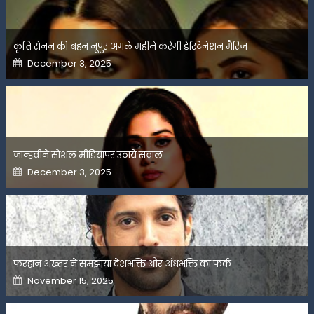
कृति सेनन की बहन नूपुर अगले महीने करेंगी डेस्टिनेशन मैरिज
Posted
December 3, 2025
on
जान्हवीने सोशल मीडियापर उठाये सवाल
Posted
December 3, 2025
on
फरहान अख्तर ने समझाया देशभक्ति और अंधभक्ति का फर्क
Posted
November 15, 2025
on