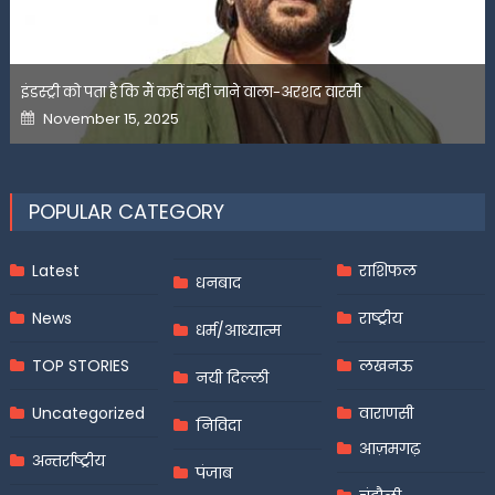
इंडस्ट्री को पता है कि मैं कहीं नहीं जाने वाला-अरशद वारसी
Posted
November 15, 2025
on
POPULAR CATEGORY
Latest
राशिफल
धनबाद
News
राष्ट्रीय
धर्म/आध्यात्म
TOP STORIES
लखनऊ
नयी दिल्ली
Uncategorized
वाराणसी
निविदा
आज़मगढ़
अन्तर्राष्ट्रीय
पंजाब