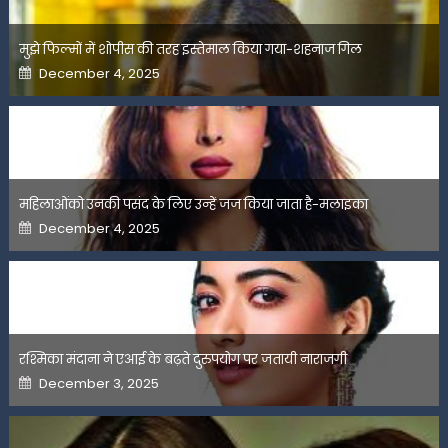
मुझे फिल्मों में शोपीस की तरह इस्तेमाल किया गया-शहनाज गिल
Posted
December 4, 2025
on
महिलाओंको उनकी पसंद के लिए उन्हें जज किया जाता है-मलाइका
Posted
December 4, 2025
on
रश्मिका मंदाना ने एआई के बढ़ते दुरुपयोग पर जतायी नाराजगी
Posted
December 3, 2025
on