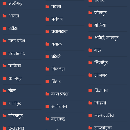
चंदौली
अलीगढ़
पटना
जौनपुर
आगरा
पर्यटन
बलिया
उड़ीसा
प्रयागराज
भदोही, ज्ञानपुर
उत्तर प्रदेश
बंगाल
मऊ
उत्तराखण्ड
बरेली
मिर्जापुर
करियर
बिजनेस
सोनभद्र
कानपुर
बिहार
विज्ञापन
खेल
मध्य प्रदेश
विडियो
गाजीपुर
मनोरंजन
सम्पादकीय
गोरखपुर
महाराष्ट्र
साप्ताहिक
छत्तीसगढ़