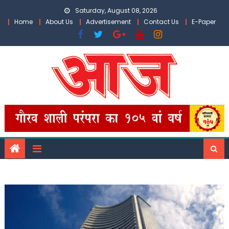
Skip
Saturday, August 08, 2026
to
Home
About Us
Advertisement
Contact Us
E-Paper
content