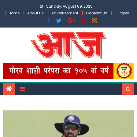
Skip
Sunday, August 09, 2026
to
Home
About Us
Advertisement
Contact Us
E-Paper
content