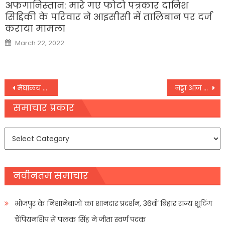
अफगानिस्‍तान: मारे गए फोटो पत्रकार दानिश
सिद्दिकी के परिवार ने आइसीसी में तालिबान पर दर्ज
कराया मामला
Posted
March 22, 2022
on
Post
मेघालय कक्षा 12 कला बोर्ड परीक्षा की घोषणा, 20,740 छात्र उत्तीर्ण
नड्डा आज राजस्थान के बीजेपी सांसदों से मुलाकात करेंगे
navigation
समाचार प्रकार
समाचार
प्रकार
नवीनतम समाचार
भोजपुर के निशानेबाजों का शानदार प्रदर्शन, 36वीं बिहार राज्य शूटिंग
चैंपियनशिप में पलक सिंह ने जीता स्वर्ण पदक