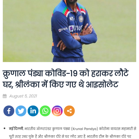
क्रुणाल पंड्या कोविड-19 को हराकर लौटे
घर, श्रीलंका में किए गए थे आइसोलेट
Posted
August 5, 2021
on
नई दिल्ली.
भारतीय ऑलराउंडर क्रुणाल पंड्या (Krunal Pandya) कोरोना वायरस महामारी से
पूरी तरह उबर चुके हैं और श्रीलंका दौरे से घर लौट आए हैं. भारतीय टीम के श्रीलंका दौरे पर