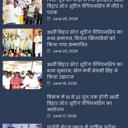
बिहार स्टेट शूटिंग चैंपियनशिप में जीते 11
पदक
Posted
June 26, 2026
on
36वीं बिहार स्टेट शूटिंग चैंपियनशिप का
भव्य समापन, विजेता खिलाडिय़ों को
किया गया सम्मानित
Posted
June 23, 2026
on
36वीं बिहार स्टेट शूटिंग चैंपियनशिप का
भव्य शुभारंभ, खेल मंत्री श्रेयसी सिंह ने
किया उद्घाटन
Posted
June 19, 2026
on
बिक्रम में 19 से 22 जून तक होगी 36वीं
बिहार स्टेट शूटिंग चैंपियनशिप का
आयोजन
Posted
June 17, 2026
on
पार्वती सेंट्रल स्कूल में वार्षिक परीक्षा