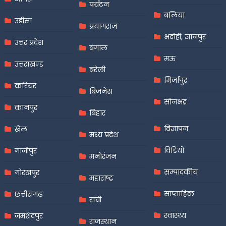
पर्यटन
बलिया
उड़ीसा
प्रयागराज
भदोही, ज्ञानपुर
उत्तर प्रदेश
बंगाल
मऊ
उत्तराखण्ड
बरेली
मिर्जापुर
करियर
बिजनेस
सोनभद्र
कानपुर
बिहार
विज्ञापन
खेल
मध्य प्रदेश
विडियो
गाजीपुर
मनोरंजन
सम्पादकीय
गोरखपुर
महाराष्ट्र
साप्ताहिक
छत्तीसगढ़
रांची
स्वास्थ्य
जमशेदपुर
राजस्थान