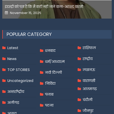
इंडस्ट्री को पता है कि मैं कहीं नहीं जाने वाला-अरशद वारसी
Posted
November 15, 2025
on
POPULAR CATEGORY
Latest
राशिफल
धनबाद
News
राष्ट्रीय
धर्म/आध्यात्म
TOP STORIES
लखनऊ
नयी दिल्ली
Uncategorized
वाराणसी
निविदा
आज़मगढ़
अन्तर्राष्ट्रीय
पंजाब
चंदौली
अलीगढ़
पटना
जौनपुर
आगरा