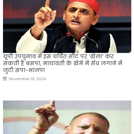
यूपी उपचुनाव में इस चर्च‍ित सीट पर ‘खेला’ कर
सकती है बसपा, मायावती के खेमे में सेंध लगाने में
जुटी सपा-भाजपा
Posted
November 19, 2024
on