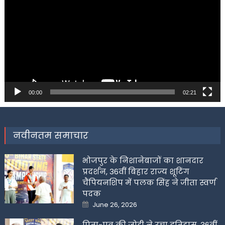
00:00
02:21
नवीनतम समाचार
भोजपुर के निशानेबाजों का शानदार
प्रदर्शन, 36वीं बिहार राज्य शूटिंग
चैंपियनशिप में पलक सिंह ने जीता स्वर्ण
पदक
Posted
June 26, 2026
on
पिता-पुत्र की जोड़ी ने रचा इतिहास, 36वीं