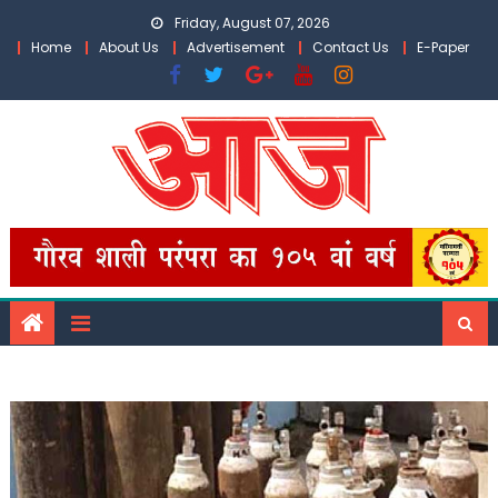
Skip
Friday, August 07, 2026
to
Home
About Us
Advertisement
Contact Us
E-Paper
content