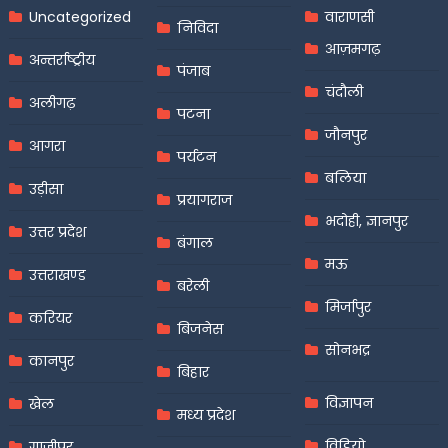
Uncategorized
वाराणसी
निविदा
आज़मगढ़
अन्तर्राष्ट्रीय
पंजाब
चंदौली
अलीगढ़
पटना
जौनपुर
आगरा
पर्यटन
बलिया
उड़ीसा
प्रयागराज
भदोही, ज्ञानपुर
उत्तर प्रदेश
बंगाल
मऊ
उत्तराखण्ड
बरेली
मिर्जापुर
करियर
बिजनेस
सोनभद्र
कानपुर
बिहार
विज्ञापन
खेल
मध्य प्रदेश
विडियो
गाजीपुर