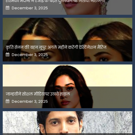
रश्मिका मंदाना ने एआई के बढ़ते दुरुपयोग पर जतायी नाराजगी
Posted
December 3, 2025
on
कृति सेनन की बहन नूपुर अगले महीने करेंगी डेस्टिनेशन मैरिज
Posted
December 3, 2025
on
जान्हवीने सोशल मीडियापर उठाये सवाल
Posted
December 3, 2025
on