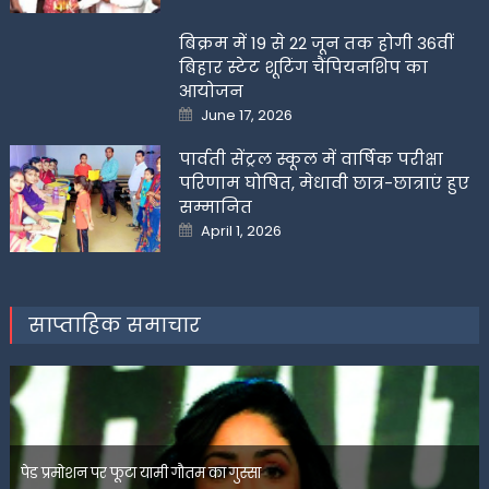
on
बिक्रम में 19 से 22 जून तक होगी 36वीं
बिहार स्टेट शूटिंग चैंपियनशिप का
आयोजन
Posted
June 17, 2026
on
पार्वती सेंट्रल स्कूल में वार्षिक परीक्षा
परिणाम घोषित, मेधावी छात्र-छात्राएं हुए
सम्मानित
Posted
April 1, 2026
on
साप्ताहिक समाचार
पेड प्रमोशन पर फूटा यामी गौतम का गुस्सा