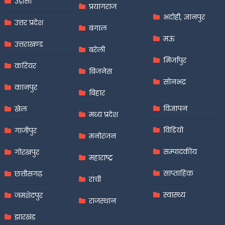
उड़ीसा
प्रयागराज
भदोही, ज्ञानपुर
उत्तर प्रदेश
बंगाल
मऊ
उत्तराखण्ड
बरेली
मिर्जापुर
करियर
बिजनेस
सोनभद्र
कानपुर
बिहार
विज्ञापन
खेल
मध्य प्रदेश
विडियो
गाजीपुर
मनोरंजन
सम्पादकीय
गोरखपुर
महाराष्ट्र
साप्ताहिक
छत्तीसगढ़
रांची
स्वास्थ्य
जमशेदपुर
राजस्थान
झारखंड