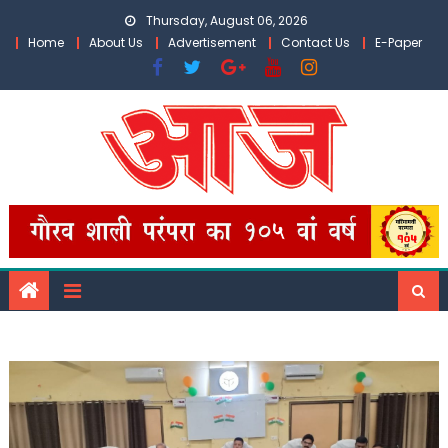
Skip
Thursday, August 06, 2026
to
Home
About Us
Advertisement
Contact Us
E-Paper
content