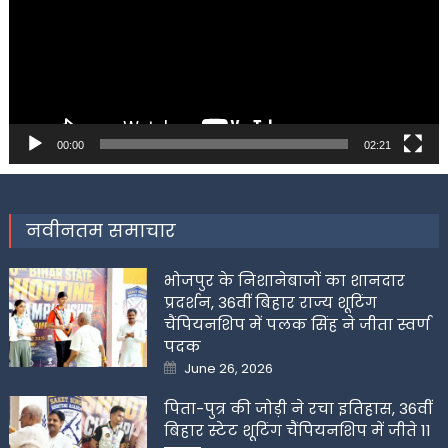
00:00
02:21
नवीनतम समाचार
भोजपुर के निशानेबाजों का शानदार
प्रदर्शन, 36वीं बिहार राज्य शूटिंग
चैंपियनशिप में पलक सिंह ने जीता स्वर्ण
पदक
Posted
June 26, 2026
on
पिता-पुत्र की जोड़ी ने रचा इतिहास, 36वीं
बिहार स्टेट शूटिंग चैंपियनशिप में जीते 11