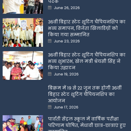
पदक
Posted
June 26, 2026
on
36वीं बिहार स्टेट शूटिंग चैंपियनशिप का
भव्य समापन, विजेता खिलाडिय़ों को
किया गया सम्मानित
Posted
June 23, 2026
on
36वीं बिहार स्टेट शूटिंग चैंपियनशिप का
भव्य शुभारंभ, खेल मंत्री श्रेयसी सिंह ने
किया उद्घाटन
Posted
June 19, 2026
on
बिक्रम में 19 से 22 जून तक होगी 36वीं
बिहार स्टेट शूटिंग चैंपियनशिप का
आयोजन
Posted
June 17, 2026
on
पार्वती सेंट्रल स्कूल में वार्षिक परीक्षा
परिणाम घोषित, मेधावी छात्र-छात्राएं हुए