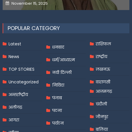
Posted
November 15, 2025
on
POPULAR CATEGORY
Latest
राशिफल
धनबाद
News
राष्ट्रीय
धर्म/आध्यात्म
TOP STORIES
लखनऊ
नयी दिल्ली
Uncategorized
वाराणसी
निविदा
आज़मगढ़
अन्तर्राष्ट्रीय
पंजाब
चंदौली
अलीगढ़
पटना
जौनपुर
आगरा
पर्यटन
बलिया