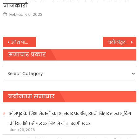
जानकारी
Posted
February 6, 2023
on
Post
उमेश पाल के समर्थकों में बढ़ रहा आक्रोश, बवाल की आशंका को लेकर अलर्ट, शाम को होगा पोस्टमार्टम
चंदौलीसुंदरकांड पाठ श्रवण से दुखों का होता है अंत:बंसराज
navigation
समाचार प्रकार
समाचार
प्रकार
नवीनतम समाचार
भोजपुर के निशानेबाजों का शानदार प्रदर्शन, 36वीं बिहार राज्य शूटिंग
चैंपियनशिप में पलक सिंह ने जीता स्वर्ण पदक
June 26, 2026