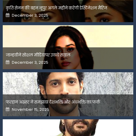
कृति सेनन की बहन नूपुर अगले महीने करेंगी डेस्टिनेशन मैरिज
Posted
December 3, 2025
on
जान्हवीने सोशल मीडियापर उठाये सवाल
Posted
December 3, 2025
on
फरहान अख्तर ने समझाया देशभक्ति और अंधभक्ति का फर्क
Posted
November 15, 2025
on