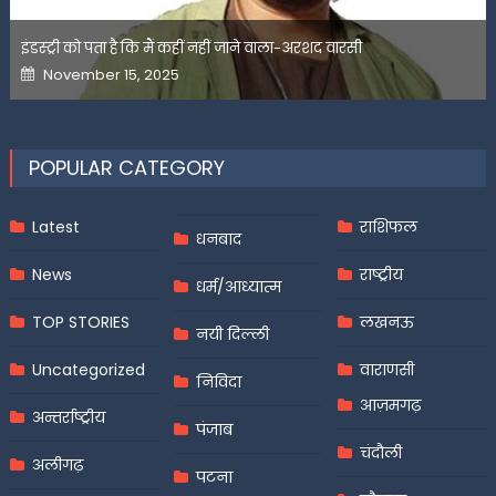
इंडस्ट्री को पता है कि मैं कहीं नहीं जाने वाला-अरशद वारसी
Posted
November 15, 2025
on
POPULAR CATEGORY
Latest
राशिफल
धनबाद
News
राष्ट्रीय
धर्म/आध्यात्म
TOP STORIES
लखनऊ
नयी दिल्ली
Uncategorized
वाराणसी
निविदा
आज़मगढ़
अन्तर्राष्ट्रीय
पंजाब
चंदौली
अलीगढ़
पटना