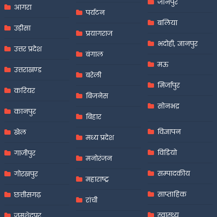
जौनपुर
आगरा
पर्यटन
बलिया
उड़ीसा
प्रयागराज
भदोही, ज्ञानपुर
उत्तर प्रदेश
बंगाल
मऊ
उत्तराखण्ड
बरेली
मिर्जापुर
करियर
बिजनेस
सोनभद्र
कानपुर
बिहार
विज्ञापन
खेल
मध्य प्रदेश
विडियो
गाजीपुर
मनोरंजन
सम्पादकीय
गोरखपुर
महाराष्ट्र
साप्ताहिक
छत्तीसगढ़
रांची
स्वास्थ्य
जमशेदपुर