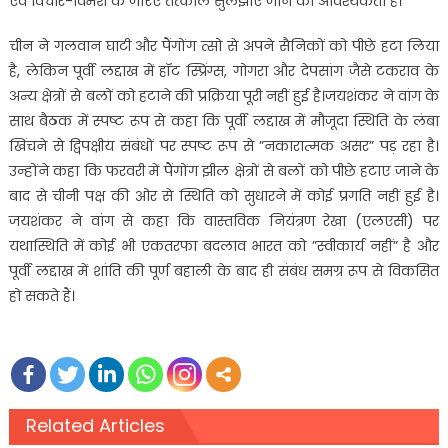
एवं विचार-विमर्श के जरिए तत्काल सुलझाए जाने की आवश्यकता है।”
चीन ने गलवान घाटी और पैंगोंग त्सो से अपने सैनिकों को पीछे हटा लिया
है, लेकिन पूर्वी लद्दाख में हॉट स्प्रिंग्स, गोगरा और देपसांग जैसे टकराव के
अन्य क्षेत्रों से बलों को हटाने की प्रक्रिया पूरी नहीं हुई है।जयशंकर ने वांग के
साथ बैठक में स्पष्ट रूप से कहा कि पूर्वी लद्दाख में मौजूदा स्थिति के लंबा
खिंचने से द्विपक्षीय संबंधों पर स्पष्ट रूप से ”नकारात्मक असर” पड़ रहा है।
उन्होंने कहा कि फरवरी में पैंगोंग झील क्षेत्रों से बलों को पीछे हटाए जाने के
बाद से चीनी पक्ष की ओर से स्थिति को सुधारने में कोई प्रगति नहीं हुई है।
जयशंकर ने वांग से कहा कि वास्तविक नियंत्रण रेखा (एलएसी) पर
यथास्थिति में कोई भी एकतरफा बदलाव भारत को ”स्वीकार्य नहीं” है और
पूर्वी लद्दाख में शांति की पूर्ण बहाली के बाद ही संबंध समग्र रूप से विकसित
हो सकते हैं।
Related Articles