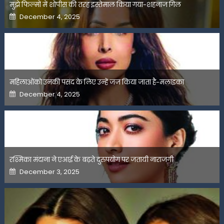
मुझे फिल्मों में शोपीस की तरह इस्तेमाल किया गया-शहनाज गिल
Posted
December 4, 2025
on
महिलाओंको उनकी पसंद के लिए उन्हें जज किया जाता है-मलाइका
Posted
December 4, 2025
on
रश्मिका मंदाना ने एआई के बढ़ते दुरुपयोग पर जतायी नाराजगी
Posted
December 3, 2025
on