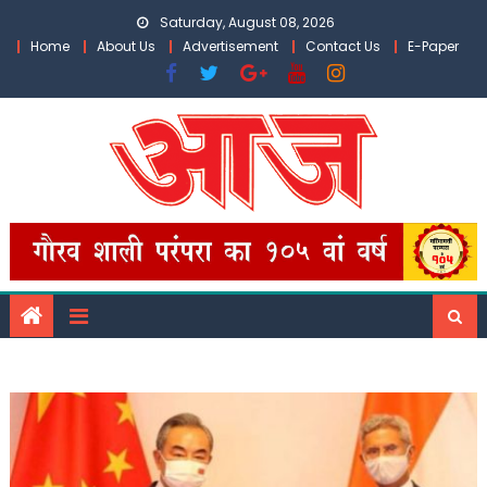
Skip
Saturday, August 08, 2026
to
Home
About Us
Advertisement
Contact Us
E-Paper
content