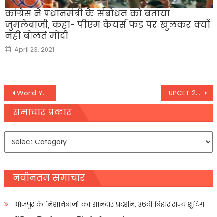
कांग्रेस ने प्रधानमंत्री के संबोधन को बताया
जुमलेबाजी, कहा- पीएम केयर्स फंड पर खुलकर क्यों
नहीं बोलते मोदी
Posted
April 23, 2021
on
Post
World Youth Skills Day: पीएम मोदी बोले- नई पीढ़ी के युवाओं का स्किल डवलपमेंट, राष्ट्रीय की जरूरत
UPCET 2021: यूपीसीईटी 2021 के लिए आवेदन करने की आज आखिरी तारीख
navigation
समाचार प्रकार
समाचार
प्रकार
नवीनतम समाचार
भोजपुर के निशानेबाजों का शानदार प्रदर्शन, 36वीं बिहार राज्य शूटिंग