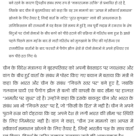
बने रहने के कारण द्विपक्षीय संबंध स्पष्ट रूप से ”नकारात्मक तरीके” से प्रभावित हो रहे हैं,
जिसके बाद चीन ने बृहस्पतिवार को कहा कि वह उन मामलों का ”आपस में स्वीकार्य समाधान”
खोजने के लिए तैयार है, जिन्हें वार्ता के जरिए ”तुरंत सुलझाए” जाने की आवश्यकता है।
ताजिकिस्तान की राजधानी में यह बैठक ऐसे समय में हुई है, जब पूर्वी लद्दाख में टकराव के शेष
बिंदुओं पर दोनों सेनाओं के बीच बलों को पीछे हटाने की प्रक्रिया में गतिरोध बना हुआ है। इससे
पहले पिछले साल मई के बाद से जारी गतिरोध को सुलझाने के लिए की गई सैन्य एवं
राजनीतिक वार्ताओं के बाद फरवरी में पैंगोंग झील क्षेत्रों से दोनों सेनाओं ने अपने हथियार एवं
बल पीछे हटा लिए थे।
चीन के विदेश मंत्रालय ने बृहस्पतिवार को अपनी बेवसाइट पर जयशंकर और
वांग के बीच हुई वार्ता के संबंध में पोस्ट किए गए बयान में बताया कि मंत्री ने
कहा कि भारत और चीन के संबंध ”निचले स्तर पर” बने हुए हैं, जबकि
गलवान घाटी एवं पैंगोंग झील से बलों की वापसी के बाद सीमा पर हालात
”आमतौर पर सुधर” रहे हैं। उन्होंने कहा कि इसके बावजूद चीन और भारत के
संबंध अब भी ”निचले स्तर” पर हैं, जो ”किसी के हित” में नहीं है। चीन ने अपने
पुराने रुख को दोहराया कि वह अपने देश से लगी भारत की सीमा पर स्थिति
के लिए जिम्मेदार नहीं है। वांग ने कहा, ”चीन उन मामलों का आपस में
स्वीकार्य समाधान खोजने के लिए तैयार है, जिन्हें भारतीय पक्ष के साथ वार्ता