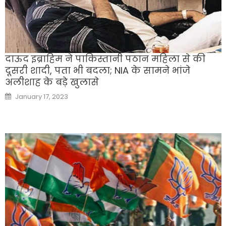
दाऊद इब्राहिम ने पाकिस्तानी पठान महिला से की
दूसरी शादी, पता भी बदला; NIA के सामने भांजे
अलीशाह के बड़े खुलासे
Posted
January 17, 2023
on