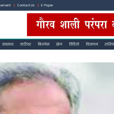
isement
Contact Us
E-Paper
स्वास्थ्य
करियर
बिजनेस
खेल
विडियो
विज्ञापन
राशि