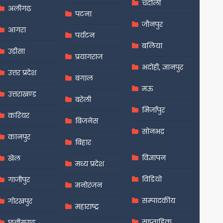
चंदौली
अलीगढ़
पटना
जौनपुर
आगरा
पर्यटन
बलिया
उड़ीसा
प्रयागराज
भदोही, ज्ञानपुर
उत्तर प्रदेश
बंगाल
मऊ
उत्तराखण्ड
बरेली
मिर्जापुर
करियर
बिजनेस
सोनभद्र
कानपुर
बिहार
विज्ञापन
खेल
मध्य प्रदेश
विडियो
गाजीपुर
मनोरंजन
सम्पादकीय
गोरखपुर
महाराष्ट्र
साप्ताहिक
छत्तीसगढ़