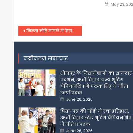
Posted
May 23, 20
on
Post
निजता नीति मामले में फेसबुक, व्हाट्सऐप की अपीलों पर अक्टूबर में सुनवाई करेगा उच्च न्यायालय
navigation
नवीनतम समाचार
भोजपुर के निशानेबाजों का शानदार
प्रदर्शन, 36वीं बिहार राज्य शूटिंग
चैंपियनशिप में पलक सिंह ने जीता
स्वर्ण पदक
Posted
June 26, 2026
on
पिता-पुत्र की जोड़ी ने रचा इतिहास,
36वीं बिहार स्टेट शूटिंग चैंपियनशिप
में जीते 11 पदक
Posted
June 26, 2026