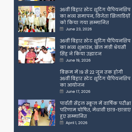
on
36वीं बिहार स्टेट शूटिंग चैंपियनशिप
का भव्य समापन, विजेता खिलाडिय़ों
को किया गया सम्मानित
Posted
June 23, 2026
on
36वीं बिहार स्टेट शूटिंग चैंपियनशिप
का भव्य शुभारंभ, खेल मंत्री श्रेयसी
सिंह ने किया उद्घाटन
Posted
June 19, 2026
on
बिक्रम में 19 से 22 जून तक होगी
36वीं बिहार स्टेट शूटिंग चैंपियनशिप
का आयोजन
Posted
June 17, 2026
on
पार्वती सेंट्रल स्कूल में वार्षिक परीक्षा
परिणाम घोषित, मेधावी छात्र-छात्राएं
हुए सम्मानित
Posted
April 1, 2026
on