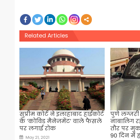
Related Articles
सुप्रीम कोर्ट ने इलाहाबाद हाईकोर्ट
पुणे लग्जर
के ‘कोविड मैनेजमेंट’ वाले फैसले
नाबालिग र
पर लगाई रोक
तौर पर मुक
90 दिन में 
Posted
May 21, 2021
on