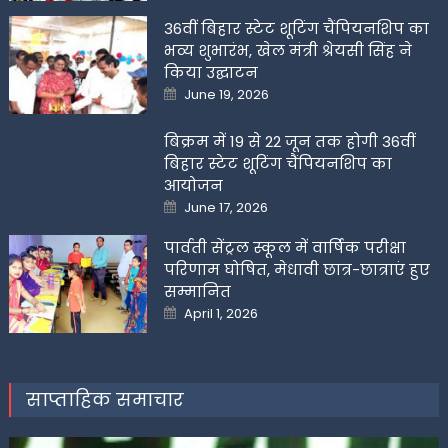
36वीं बिहार स्टेट शूटिंग चैंपियनशिप का
भव्य शुभारंभ, खेल मंत्री श्रेयसी सिंह ने
किया उद्घाटन
Posted
June 19, 2026
on
बिक्रम में 19 से 22 जून तक होगी 36वीं
बिहार स्टेट शूटिंग चैंपियनशिप का
आयोजन
Posted
June 17, 2026
on
पार्वती सेंट्रल स्कूल में वार्षिक परीक्षा
परिणाम घोषित, मेधावी छात्र-छात्राएं हुए
सम्मानित
Posted
April 1, 2026
on
साप्ताहिक समाचार