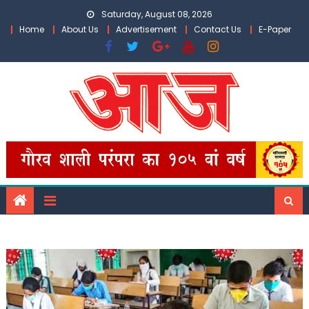
Skip
Saturday, August 08, 2026
to
Home
About Us
Advertisement
Contact Us
E-Paper
content