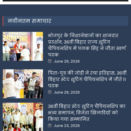
नवीनतम समाचार
भोजपुर के निशानेबाजों का शानदार
प्रदर्शन, 36वीं बिहार राज्य शूटिंग
चैंपियनशिप में पलक सिंह ने जीता स्वर्ण
पदक
Posted
June 26, 2026
on
पिता-पुत्र की जोड़ी ने रचा इतिहास, 36वीं
बिहार स्टेट शूटिंग चैंपियनशिप में जीते 11
पदक
Posted
June 26, 2026
on
36वीं बिहार स्टेट शूटिंग चैंपियनशिप का
भव्य समापन, विजेता खिलाडिय़ों को
किया गया सम्मानित
Posted
June 23, 2026
on