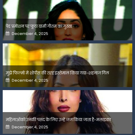
पेड प्रमोशन पर फूटा यामी गौतम का गुस्सा
Posted
December 4, 2025
on
मुझे फिल्मों में शोपीस की तरह इस्तेमाल किया गया-शहनाज गिल
Posted
December 4, 2025
on
महिलाओंको उनकी पसंद के लिए उन्हें जज किया जाता है-मलाइका
Posted
December 4, 2025
on