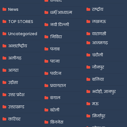
धनबाद
News
राष्ट्रीय
धर्म/आध्यात्म
TOP STORIES
लखनऊ
नयी दिल्ली
Uncategorized
वाराणसी
निविदा
आज़मगढ़
अन्तर्राष्ट्रीय
पंजाब
चंदौली
अलीगढ़
पटना
जौनपुर
आगरा
पर्यटन
बलिया
उड़ीसा
प्रयागराज
भदोही, ज्ञानपुर
उत्तर प्रदेश
बंगाल
मऊ
उत्तराखण्ड
बरेली
मिर्जापुर
करियर
बिजनेस