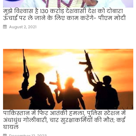
मुझे विश्‍वास है 130 करोड़ देशवासी देश को दोबारा
ऊंचाई पर ले जाने के लिए काम करेंगे- पीएम मोदी
Posted
August 2, 2021
on
पाकिस्तान में फिर आतंकी हमला, पुलिस स्टेशन में
अंधाधुंध गोलीबारी, चार सुरक्षाकर्मियों की मौत; कई
घायल
Posted
December 12, 2023