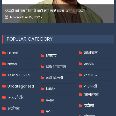
इंडस्ट्री को पता है कि मैं कहीं नहीं जाने वाला-अरशद वारसी
Posted
November 15, 2025
on
POPULAR CATEGORY
Latest
राशिफल
धनबाद
News
राष्ट्रीय
धर्म/आध्यात्म
TOP STORIES
लखनऊ
नयी दिल्ली
Uncategorized
वाराणसी
निविदा
आज़मगढ़
अन्तर्राष्ट्रीय
पंजाब
चंदौली
अलीगढ़
पटना