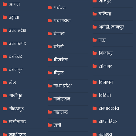
जौनपुर
आगरा
पर्यटन
बलिया
उड़ीसा
प्रयागराज
भदोही, ज्ञानपुर
उत्तर प्रदेश
बंगाल
मऊ
उत्तराखण्ड
बरेली
मिर्जापुर
करियर
बिजनेस
सोनभद्र
कानपुर
बिहार
विज्ञापन
खेल
मध्य प्रदेश
विडियो
गाजीपुर
मनोरंजन
सम्पादकीय
गोरखपुर
महाराष्ट्र
साप्ताहिक
छत्तीसगढ़
रांची
स्वास्थ्य
जमशेदपुर