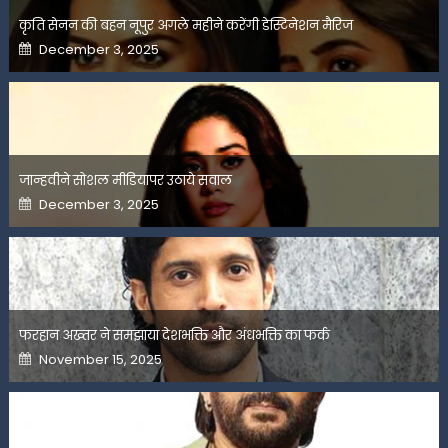
कृति सेनन की बहन नूपुर अगले महीने करेंगी डेस्टिनेशन मैरिज
Posted
December 3, 2025
on
जान्हवीने सोशल मीडियापर उठाये सवाल
Posted
December 3, 2025
on
फरहान अख्तर ने समझाया देशभक्ति और अंधभक्ति का फर्क
Posted
November 15, 2025
on