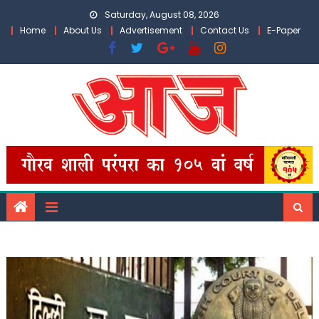
Skip
Saturday, August 08, 2026
to
Home
About Us
Advertisement
Contact Us
E-Paper
content