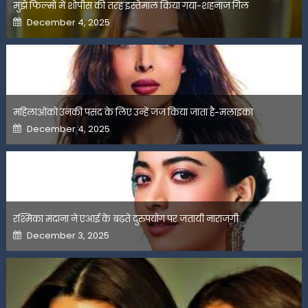
मुझे फिल्मों में शोपीस की तरह इस्तेमाल किया गया-शहनाज गिल
Posted
December 4, 2025
on
महिलाओंको उनकी पसंद के लिए उन्हें जज किया जाता है-मलाइका
Posted
December 4, 2025
on
रश्मिका मंदाना ने एआई के बढ़ते दुरुपयोग पर जतायी नाराजगी
Posted
December 3, 2025
on