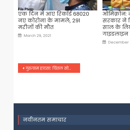
एक दिन में आए रिकॉर्ड 68020
ओमिक्रोन: म
नए कोरोना के मामले, 291
सरकार ने 
मरीजों की मौत
साल के लि
गाइडलाइन
Posted
March 29, 2021
on
Posted
December 2
on
Post
गुरुग्राम हादसा: चिंतल सोसाइटी में फ्लैट के ड्राइंग रूम वाला हिस्सा गिरा, दो लोगों की मौत
navigation
नवीनतम समाचार