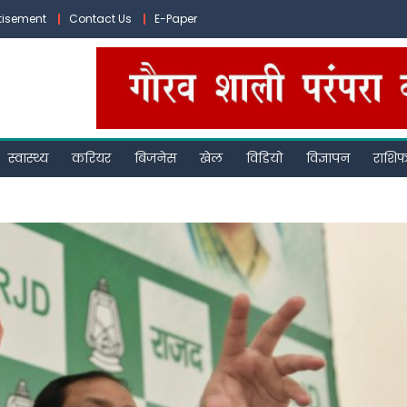
tisement
Contact Us
E-Paper
स्वास्थ्य
करियर
बिजनेस
खेल
विडियो
विज्ञापन
राशि