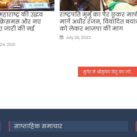
हाराष्ट्र की उद्धव
राष्ट्रपति मुर्मु का पैर छूकर मा
क्रिसमस और नए
मांगें अधीर रंजन, विवादित बय
ए जारी की नई
को लेकर भाजपा की मांग
Posted
July 30, 2022
on
4, 2021
मुंगेर में श्रीकृष्ण सेतु का लोकार्पण आज करेंगे सीएम
साप्ताहिक समाचार