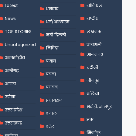
Latest
राशिफल
धनबाद
News
राष्ट्रीय
धर्म/आध्यात्म
TOP STORIES
लखनऊ
नयी दिल्ली
Uncategorized
वाराणसी
निविदा
आज़मगढ़
अन्तर्राष्ट्रीय
पंजाब
चंदौली
अलीगढ़
पटना
जौनपुर
आगरा
पर्यटन
बलिया
उड़ीसा
प्रयागराज
भदोही, ज्ञानपुर
उत्तर प्रदेश
बंगाल
मऊ
उत्तराखण्ड
बरेली
मिर्जापुर