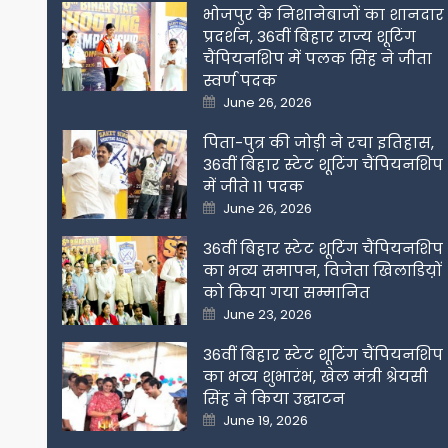
भोजपुर के निशानेबाजों का शानदार
प्रदर्शन, 36वीं बिहार राज्य शूटिंग
चैंपियनशिप में पलक सिंह ने जीता
स्वर्ण पदक
Posted
June 26, 2026
on
पिता-पुत्र की जोड़ी ने रचा इतिहास,
36वीं बिहार स्टेट शूटिंग चैंपियनशिप
में जीते 11 पदक
Posted
June 26, 2026
on
36वीं बिहार स्टेट शूटिंग चैंपियनशिप
का भव्य समापन, विजेता खिलाडिय़ों
को किया गया सम्मानित
Posted
June 23, 2026
on
36वीं बिहार स्टेट शूटिंग चैंपियनशिप
का भव्य शुभारंभ, खेल मंत्री श्रेयसी
सिंह ने किया उद्घाटन
Posted
June 19, 2026
on