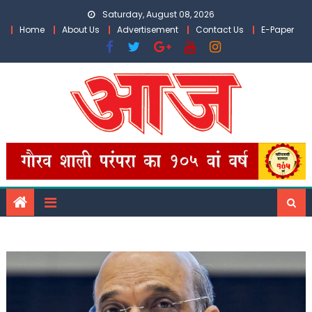
Skip
Saturday, August 08, 2026
to
Home
About Us
Advertisement
Contact Us
E-Paper
content