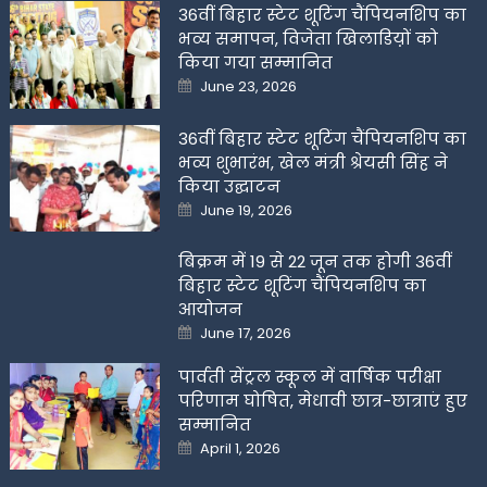
36वीं बिहार स्टेट शूटिंग चैंपियनशिप का
भव्य समापन, विजेता खिलाडिय़ों को
किया गया सम्मानित
Posted
June 23, 2026
on
36वीं बिहार स्टेट शूटिंग चैंपियनशिप का
भव्य शुभारंभ, खेल मंत्री श्रेयसी सिंह ने
किया उद्घाटन
Posted
June 19, 2026
on
बिक्रम में 19 से 22 जून तक होगी 36वीं
बिहार स्टेट शूटिंग चैंपियनशिप का
आयोजन
Posted
June 17, 2026
on
पार्वती सेंट्रल स्कूल में वार्षिक परीक्षा
परिणाम घोषित, मेधावी छात्र-छात्राएं हुए
सम्मानित
Posted
April 1, 2026
on