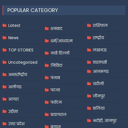
POPULAR CATEGORY
Latest
राशिफल
धनबाद
News
राष्ट्रीय
धर्म/आध्यात्म
TOP STORIES
लखनऊ
नयी दिल्ली
Uncategorized
वाराणसी
निविदा
आज़मगढ़
अन्तर्राष्ट्रीय
पंजाब
चंदौली
अलीगढ़
पटना
जौनपुर
आगरा
पर्यटन
बलिया
उड़ीसा
प्रयागराज
भदोही, ज्ञानपुर
उत्तर प्रदेश
बंगाल