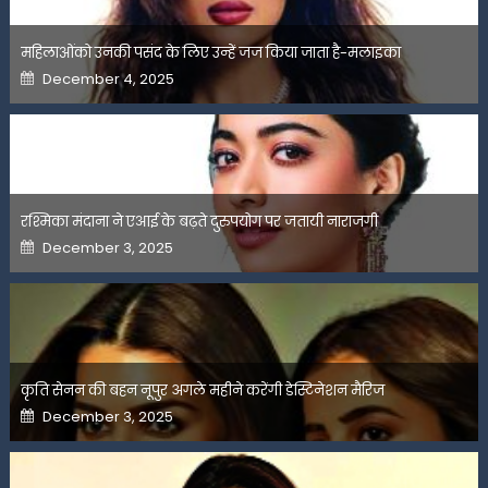
महिलाओंको उनकी पसंद के लिए उन्हें जज किया जाता है-मलाइका
Posted
December 4, 2025
on
रश्मिका मंदाना ने एआई के बढ़ते दुरुपयोग पर जतायी नाराजगी
Posted
December 3, 2025
on
कृति सेनन की बहन नूपुर अगले महीने करेंगी डेस्टिनेशन मैरिज
Posted
December 3, 2025
on