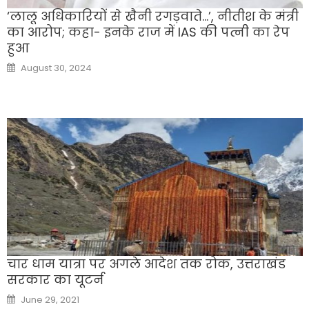
‘लालू अधिकारियों से खैनी रगड़वाते…’, नीतीश के मंत्री
का आरोप; कहा- इनके राज में IAS की पत्नी का रेप
हुआ
Posted
August 30, 2024
on
चार धाम यात्रा पर अगले आदेश तक रोक, उत्तराखंड
सरकार का यूटर्न
Posted
June 29, 2021
on