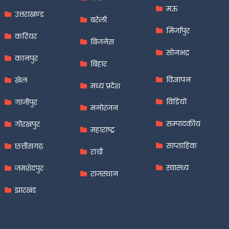
मऊ
उत्तराखण्ड
बरेली
मिर्जापुर
करियर
बिजनेस
सोनभद्र
कानपुर
बिहार
विज्ञापन
खेल
मध्य प्रदेश
विडियो
गाजीपुर
मनोरंजन
सम्पादकीय
गोरखपुर
महाराष्ट्र
साप्ताहिक
छत्तीसगढ़
रांची
स्वास्थ्य
जमशेदपुर
राजस्थान
झारखंड