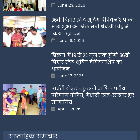
Posted
June 23, 2026
on
36वीं बिहार स्टेट शूटिंग चैंपियनशिप का
भव्य शुभारंभ, खेल मंत्री श्रेयसी सिंह ने
किया उद्घाटन
Posted
June 19, 2026
on
बिक्रम में 19 से 22 जून तक होगी 36वीं
बिहार स्टेट शूटिंग चैंपियनशिप का
आयोजन
Posted
June 17, 2026
on
पार्वती सेंट्रल स्कूल में वार्षिक परीक्षा
परिणाम घोषित, मेधावी छात्र-छात्राएं हुए
सम्मानित
Posted
April 1, 2026
on
साप्ताहिक समाचार