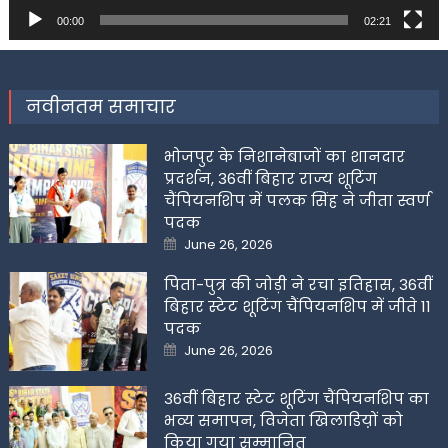
00:00
02:21
नवीनतम समाचार
भोजपुर के निशानेबाजों का शानदार
प्रदर्शन, 36वीं बिहार राज्य शूटिंग
चैंपियनशिप में पलक सिंह ने जीता स्वर्ण
पदक
Posted
June 26, 2026
on
पिता-पुत्र की जोड़ी ने रचा इतिहास, 36वीं
बिहार स्टेट शूटिंग चैंपियनशिप में जीते 11
पदक
Posted
June 26, 2026
on
36वीं बिहार स्टेट शूटिंग चैंपियनशिप का
भव्य समापन, विजेता खिलाडिय़ों को
किया गया सम्मानित