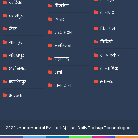
करियर
बिजनेस
सोनभद्र
कानपुर
बिहार
विज्ञापन
खेल
मध्य प्रदेश
विडियो
गाजीपुर
मनोरंजन
सम्पादकीय
गोरखपुर
महाराष्ट्र
साप्ताहिक
छत्तीसगढ़
रांची
स्वास्थ्य
जमशेदपुर
राजस्थान
झारखंड
2022 Jnanamandal Pvt. ltd.
|
Aj Hindi Daily
Techup Technologies
.