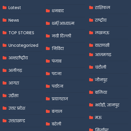
Latest
राशिफल
धनबाद
News
राष्ट्रीय
धर्म/आध्यात्म
TOP STORIES
लखनऊ
नयी दिल्ली
Uncategorized
वाराणसी
निविदा
आज़मगढ़
अन्तर्राष्ट्रीय
पंजाब
चंदौली
अलीगढ़
पटना
जौनपुर
आगरा
पर्यटन
बलिया
उड़ीसा
प्रयागराज
भदोही, ज्ञानपुर
उत्तर प्रदेश
बंगाल
मऊ
उत्तराखण्ड
बरेली
मिर्जापुर