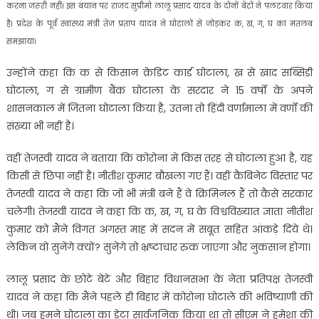
करना जरूरी नहीं। इस बयान पर राजद सुप्रीमो लालू प्रसाद यादव के दोनों बेटों ने पलटवार किया
है। प्रदेश के पूर्व स्वास्थ्य मंत्री तेज प्रताप यादव ने घोटालों से जोड़कर क, ख, ग, घ का मतलब
समझाया।
उन्होंने कहा कि क से किसान क्रेडिट कार्ड घोटाला, ख से खाद सब्सिडी
घोटाला, ग से ग्रामीण बैंक घोटाला के सरदार ने 15 वर्षों के अपने
शासनकाल में जितना घोटाला किया है, उतना तो हिंदी वर्णामाला में वर्णों की
संख्या भी नहीं है।
वहीं तेजस्वी यादव ने बताया कि कोरोना में किस तरह से घोटाला हुआ है, यह
किसी से छिपा नहीं है। नीतीश कुमार बौखला गए हैं। वहीं कैबिनेट विस्तार पर
तेजस्वी यादव ने कहा कि जो भी मंत्री बने हैं वे क्रिमिनल हैं तो कैसे सरकार
चलेगी। तेजस्वी यादव ने कहा कि क, ख, ग, घ के विश्वविख्यात ज्ञाता नीतीश
कुमार को मैंने विगत अगस्त माह में सदन में सबूत सहित आंकड़े दिये थे।
लेकिन वो सुनेंगे क्यों? सुनेंगे तो भ्रष्टाचार रुक जाएगा और नुकसान होगा।
लालू प्रसाद के छोटे बेटे और बिहार विधानसभा के नेता प्रतिपक्ष तेजस्वी
यादव ने कहा कि मैंने पहले ही बिहार में कोरोना घोटाले की भविष्याणी की
थी। जब हमने घोटाला का डेटा सार्वजनिक किया था तो सीएम ने हमेशा की