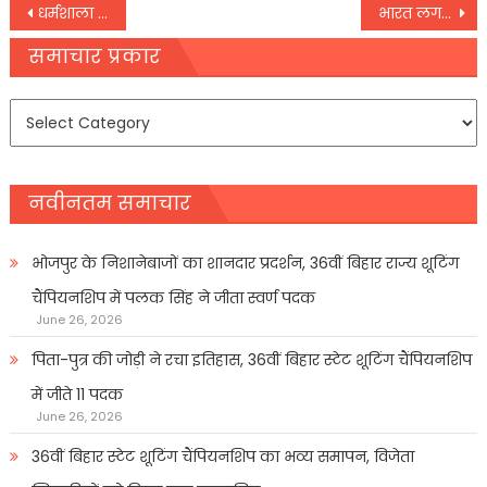
Post
धर्मशाला में तिब्बती नववर्ष की धूम, निर्वासित लोगों ने मनाया ‘लोसार’ त्योहार
भारत लगभग 338 करोड़ रुपये की कोरोना वैक्सीन का निर्यात कर चुका है, राज्यसभा में दी जानकारी
navigation
समाचार प्रकार
समाचार
प्रकार
नवीनतम समाचार
भोजपुर के निशानेबाजों का शानदार प्रदर्शन, 36वीं बिहार राज्य शूटिंग
चैंपियनशिप में पलक सिंह ने जीता स्वर्ण पदक
June 26, 2026
पिता-पुत्र की जोड़ी ने रचा इतिहास, 36वीं बिहार स्टेट शूटिंग चैंपियनशिप
में जीते 11 पदक
June 26, 2026
36वीं बिहार स्टेट शूटिंग चैंपियनशिप का भव्य समापन, विजेता