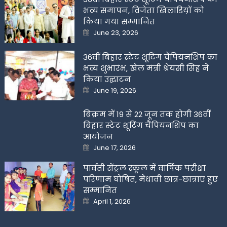
भव्य समापन, विजेता खिलाडिय़ों को
किया गया सम्मानित
Posted
June 23, 2026
on
36वीं बिहार स्टेट शूटिंग चैंपियनशिप का
भव्य शुभारंभ, खेल मंत्री श्रेयसी सिंह ने
किया उद्घाटन
Posted
June 19, 2026
on
बिक्रम में 19 से 22 जून तक होगी 36वीं
बिहार स्टेट शूटिंग चैंपियनशिप का
आयोजन
Posted
June 17, 2026
on
पार्वती सेंट्रल स्कूल में वार्षिक परीक्षा
परिणाम घोषित, मेधावी छात्र-छात्राएं हुए
सम्मानित
Posted
April 1, 2026
on