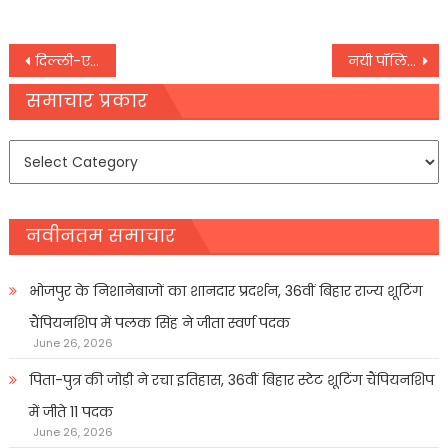
Post
दिल्ली-एनसीआर में भीषण ठंड
नयी पॉलिसीसे व्हाट्सएप को भारतमें नुकसान
navigation
समाचार प्रकार
समाचार
प्रकार
नवीनतम समाचार
भोजपुर के निशानेबाजों का शानदार प्रदर्शन, 36वीं बिहार राज्य शूटिंग
चैंपियनशिप में पलक सिंह ने जीता स्वर्ण पदक
June 26, 2026
पिता-पुत्र की जोड़ी ने रचा इतिहास, 36वीं बिहार स्टेट शूटिंग चैंपियनशिप
में जीते 11 पदक
June 26, 2026