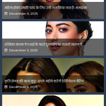
महिलाओंको उनकी पसंद के लिए उन्हें जज किया जाता है-मलाइका
Posted
December 4, 2025
on
रश्मिका मंदाना ने एआई के बढ़ते दुरुपयोग पर जतायी नाराजगी
Posted
December 3, 2025
on
कृति सेनन की बहन नूपुर अगले महीने करेंगी डेस्टिनेशन मैरिज
Posted
December 3, 2025
on