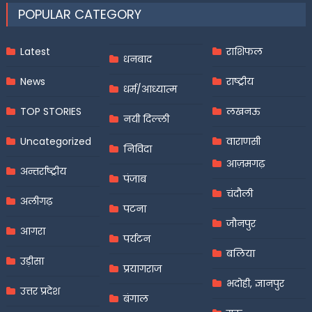
POPULAR CATEGORY
Latest
राशिफल
धनबाद
News
राष्ट्रीय
धर्म/आध्यात्म
TOP STORIES
लखनऊ
नयी दिल्ली
Uncategorized
वाराणसी
निविदा
आज़मगढ़
अन्तर्राष्ट्रीय
पंजाब
चंदौली
अलीगढ़
पटना
जौनपुर
आगरा
पर्यटन
बलिया
उड़ीसा
प्रयागराज
भदोही, ज्ञानपुर
उत्तर प्रदेश
बंगाल