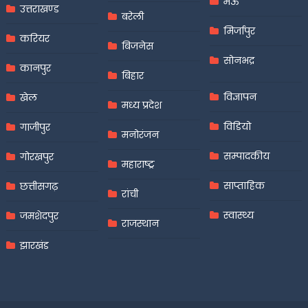
मऊ
उत्तराखण्ड
बरेली
मिर्जापुर
करियर
बिजनेस
सोनभद्र
कानपुर
बिहार
विज्ञापन
खेल
मध्य प्रदेश
विडियो
गाजीपुर
मनोरंजन
सम्पादकीय
गोरखपुर
महाराष्ट्र
साप्ताहिक
छत्तीसगढ़
रांची
स्वास्थ्य
जमशेदपुर
राजस्थान
झारखंड