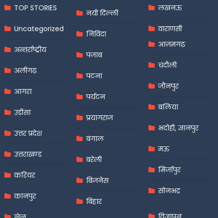
TOP STORIES
लखनऊ
नयी दिल्ली
Uncategorized
वाराणसी
निविदा
आज़मगढ़
अन्तर्राष्ट्रीय
पंजाब
चंदौली
अलीगढ़
पटना
जौनपुर
आगरा
पर्यटन
बलिया
उड़ीसा
प्रयागराज
भदोही, ज्ञानपुर
उत्तर प्रदेश
बंगाल
मऊ
उत्तराखण्ड
बरेली
मिर्जापुर
करियर
बिजनेस
सोनभद्र
कानपुर
बिहार
विज्ञापन
खेल