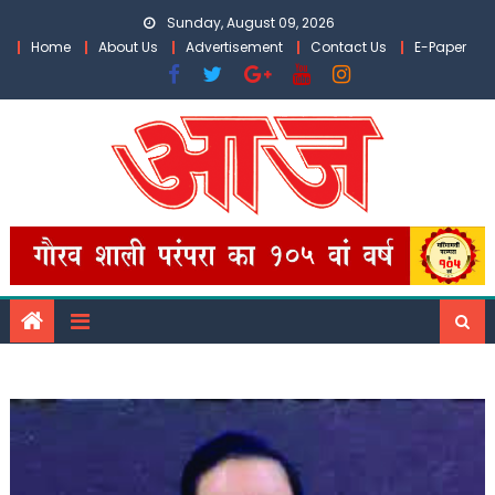
Skip
Sunday, August 09, 2026
to
Home
About Us
Advertisement
Contact Us
E-Paper
content