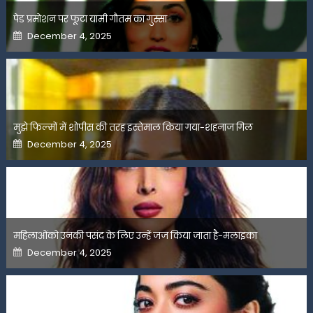
पेड प्रमोशन पर फूटा यामी गौतम का गुस्सा
Posted
December 4, 2025
on
मुझे फिल्मों में शोपीस की तरह इस्तेमाल किया गया-शहनाज गिल
Posted
December 4, 2025
on
महिलाओंको उनकी पसंद के लिए उन्हें जज किया जाता है-मलाइका
Posted
December 4, 2025
on