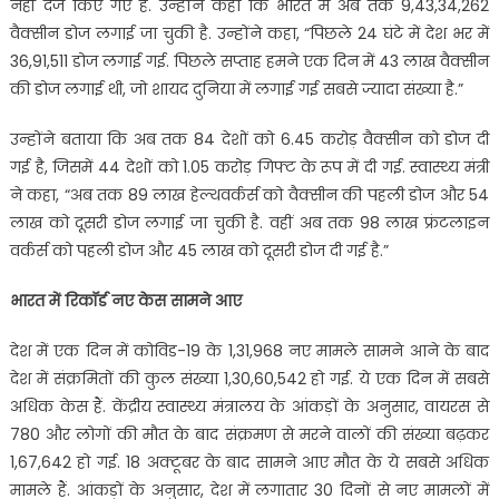
नहीं दर्ज किए गए हैं. उन्होंने कहा कि भारत में अब तक 9,43,34,262
वैक्सीन डोज लगाई जा चुकी है. उन्होंने कहा, “पिछले 24 घंटे में देश भर में
36,91,511 डोज लगाई गई. पिछले सप्ताह हमने एक दिन में 43 लाख वैक्सीन
की डोज लगाई थी, जो शायद दुनिया में लगाई गई सबसे ज्यादा संख्या है.”
उन्होंने बताया कि अब तक 84 देशों को 6.45 करोड़ वैक्सीन को डोज दी
गई है, जिसमें 44 देशों को 1.05 करोड़ गिफ्ट के रूप में दी गई. स्वास्थ्य मंत्री
ने कहा, “अब तक 89 लाख हेल्थवर्कर्स को वैक्सीन की पहली डोज और 54
लाख को दूसरी डोज लगाई जा चुकी है. वहीं अब तक 98 लाख फ्रंटलाइन
वर्कर्स को पहली डोज और 45 लाख को दूसरी डोज दी गई है.”
भारत में रिकॉर्ड नए केस सामने आए
देश में एक दिन में कोविड-19 के 1,31,968 नए मामले सामने आने के बाद
देश में संक्रमितों की कुल संख्या 1,30,60,542 हो गई. ये एक दिन में सबसे
अधिक केस हैं. केंद्रीय स्वास्थ्य मंत्रालय के आंकड़ों के अनुसार, वायरस से
780 और लोगों की मौत के बाद संक्रमण से मरने वालों की संख्या बढ़कर
1,67,642 हो गई. 18 अक्टूबर के बाद सामने आए मौत के ये सबसे अधिक
मामले हैं. आंकड़ों के अनुसार, देश में लगातार 30 दिनों से नए मामलों में