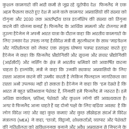
कुशल कामगारों की भारी कमी से जूझ रहे यूरोपीय देश फिनलैंड ने एक
अहम फैसला करते हुए देश में आने वाले कामगार अप्रवासियों की संख्या को
दोगुना और 2030 तक अंतर्राष्ट्रीय छात्र इंटर्नशिप की संख्या को तिगुना
करने की योजना बनाई है। फिनलैंड के आर्थिक मामलों और रोजगार मंत्री
तुउला हैटेनेन ने अपनी भारत यात्रा के दौरान कहा कि भारतीय कामगारों के
लिए उनका देश उपक्त जगह है।विदेश मंत्री वी. मुरलीधरन के साथ “माइग्रेशन
और गतिशीलता को लेकर एक संयुक्त घोषणा पत्रपर हस्ताक्षर करते हुए
हैटेनेन ने कहा कि फ़िनलैंड प्रौद्योगिकी और सूचना और संचार प्रौद्योगिकी
(आईसीटी) और नर्सिंग के क्षेत्र में भारतीय श्रमिकों को आकर्षित करना
चाहता है। हालांकि, मंत्री ने कहा कि उनकी सरकार अप्रवासियों के लिए
रास्ता आसान करने की उम्मीद करती है लेकिन फिलहाल नागरिकता का
रास्ता अभी उपलब्ध नहीं हो सकता है। हैटेनेन ने कहा कि “हम देखते हैं कि
भारत में बहुत प्रतिभावान पेशेवर हैं, जिनकी हमें फिनलैंड में जरूरत है। हमें
अधिक कार्यबल, प्रतिभा, पेशेवरों और कुशल लोगों की आवश्यकता है।
अगर वे फिनलैंड आना चाहते हैं यह दोनों पक्षों के लिए बढि़या अवसर है कि
लोग विदेश जाएं और वहां कुछ कमाएं और कुछ सीखें।इस संदर्भ में विदेश
मंत्रालय (MEA) ने कहा, “छात्रों, विद्वानों, शोधकर्ताओं, व्यापार और पेशेवरों
की गतिशीलता को सुविधाजनक बनाने और अवैध अप्रवासन से निपटने के