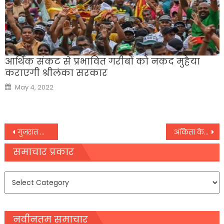
आर्थिक संकट से प्रभावित गरीबों को नकद मुहैया
कराएगी श्रीलंका सरकार
Posted
May 4, 2022
on
Post
गुजरात के वडोदरा में मिला BF-07 वैरिएंट का केस
अंकिता के परिजनों को झटका, CBI जांच को लेकर दायर याचिका खारिज
navigation
समाचार प्रकार
समाचार
प्रकार
नवीनतम समाचार