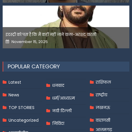
इंडस्ट्री को पता है कि मैं कहीं नहीं जाने वाला-अरशद वारसी
Posted
November 15, 2025
on
POPULAR CATEGORY
Latest
राशिफल
धनबाद
News
राष्ट्रीय
धर्म/आध्यात्म
TOP STORIES
लखनऊ
नयी दिल्ली
Uncategorized
वाराणसी
निविदा
आज़मगढ़