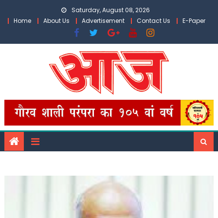
Skip
Saturday, August 08, 2026
to
Home
About Us
Advertisement
Contact Us
E-Paper
content