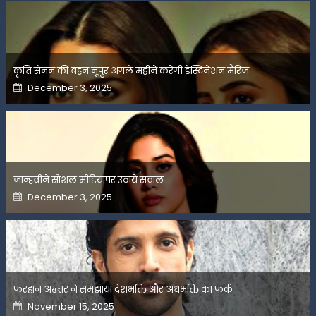
कृति सेनन की बहन नूपुर अगले महीने करेंगी डेस्टिनेशन मैरिज
Posted
December 3, 2025
on
जान्हवीने सोशल मीडियापर उठाये सवाल
Posted
December 3, 2025
on
फरहान अख्तर ने समझाया देशभक्ति और अंधभक्ति का फर्क
Posted
November 15, 2025
on