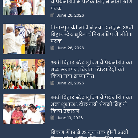
चैंपियनशिप में पलक सिंह ने जीता स्वर्ण
पदक
Posted
June 26, 2026
on
पिता-पुत्र की जोड़ी ने रचा इतिहास, 36वीं
बिहार स्टेट शूटिंग चैंपियनशिप में जीते 11
पदक
Posted
June 26, 2026
on
36वीं बिहार स्टेट शूटिंग चैंपियनशिप का
भव्य समापन, विजेता खिलाडिय़ों को
किया गया सम्मानित
Posted
June 23, 2026
on
36वीं बिहार स्टेट शूटिंग चैंपियनशिप का
भव्य शुभारंभ, खेल मंत्री श्रेयसी सिंह ने
किया उद्घाटन
Posted
June 19, 2026
on
बिक्रम में 19 से 22 जून तक होगी 36वीं