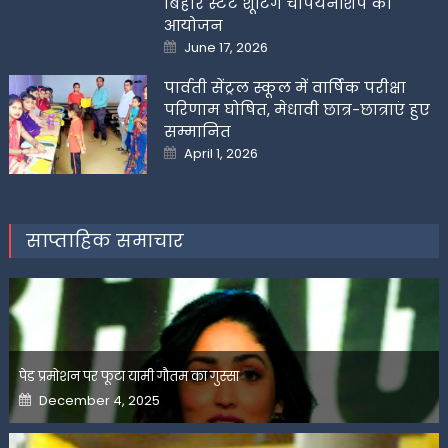
बिहार स्टेट शूटिंग चैंपियनशिप का
आयोजन
Posted
June 17, 2026
on
पार्वती सेंट्रल स्कूल में वार्षिक परीक्षा
परिणाम घोषित, मेधावी छात्र-छात्राएं हुए
सम्मानित
Posted
April 1, 2026
on
साप्ताहिक समाचार
पेड प्रमोशन पर फूटा यामी गौतम का गुस्सा
Posted
December 4, 2025
on