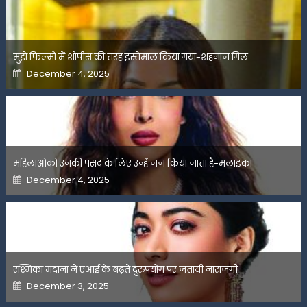
मुझे फिल्मों में शोपीस की तरह इस्तेमाल किया गया-शहनाज गिल
Posted
December 4, 2025
on
महिलाओंको उनकी पसंद के लिए उन्हें जज किया जाता है-मलाइका
Posted
December 4, 2025
on
रश्मिका मंदाना ने एआई के बढ़ते दुरुपयोग पर जतायी नाराजगी
Posted
December 3, 2025
on