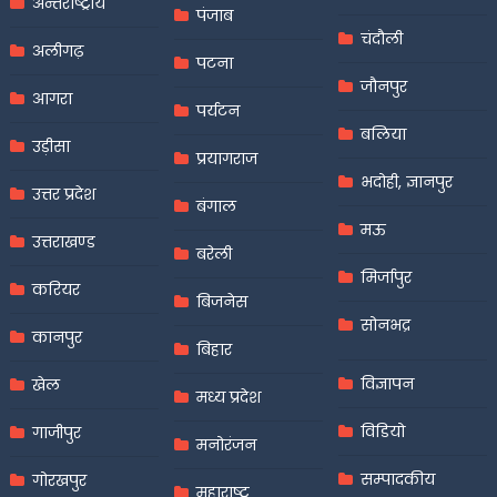
अन्तर्राष्ट्रीय
पंजाब
चंदौली
अलीगढ़
पटना
जौनपुर
आगरा
पर्यटन
बलिया
उड़ीसा
प्रयागराज
भदोही, ज्ञानपुर
उत्तर प्रदेश
बंगाल
मऊ
उत्तराखण्ड
बरेली
मिर्जापुर
करियर
बिजनेस
सोनभद्र
कानपुर
बिहार
विज्ञापन
खेल
मध्य प्रदेश
विडियो
गाजीपुर
मनोरंजन
सम्पादकीय
गोरखपुर
महाराष्ट्र