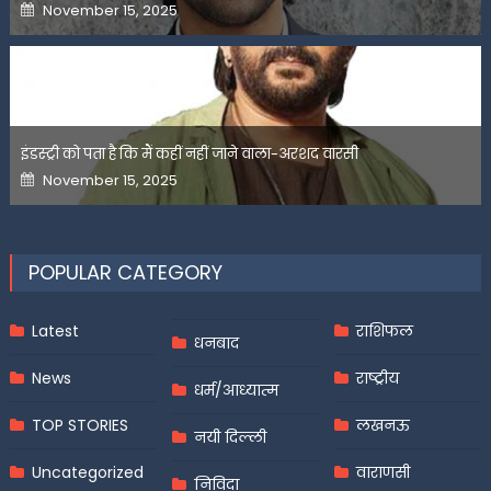
Posted
November 15, 2025
on
इंडस्ट्री को पता है कि मैं कहीं नहीं जाने वाला-अरशद वारसी
Posted
November 15, 2025
on
POPULAR CATEGORY
Latest
राशिफल
धनबाद
News
राष्ट्रीय
धर्म/आध्यात्म
TOP STORIES
लखनऊ
नयी दिल्ली
Uncategorized
वाराणसी
निविदा