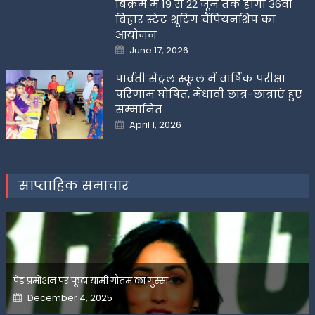
बिक्रम में 19 से 22 जून तक होगी 36वीं
बिहार स्टेट शूटिंग चैंपियनशिप का
आयोजन
Posted
June 17, 2026
on
पार्वती सेंट्रल स्कूल में वार्षिक परीक्षा
परिणाम घोषित, मेधावी छात्र-छात्राएं हुए
सम्मानित
Posted
April 1, 2026
on
साप्ताहिक समाचार
पेड प्रमोशन पर फूटा यामी गौतम का गुस्सा
Posted
December 4, 2025
on