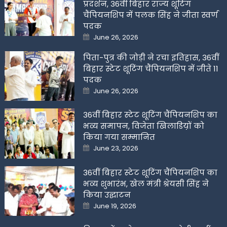
प्रदर्शन, 36वीं बिहार राज्य शूटिंग
चैंपियनशिप में पलक सिंह ने जीता स्वर्ण
पदक
Posted
June 26, 2026
on
पिता-पुत्र की जोड़ी ने रचा इतिहास, 36वीं
बिहार स्टेट शूटिंग चैंपियनशिप में जीते 11
पदक
Posted
June 26, 2026
on
36वीं बिहार स्टेट शूटिंग चैंपियनशिप का
भव्य समापन, विजेता खिलाडिय़ों को
किया गया सम्मानित
Posted
June 23, 2026
on
36वीं बिहार स्टेट शूटिंग चैंपियनशिप का
भव्य शुभारंभ, खेल मंत्री श्रेयसी सिंह ने
किया उद्घाटन
Posted
June 19, 2026
on