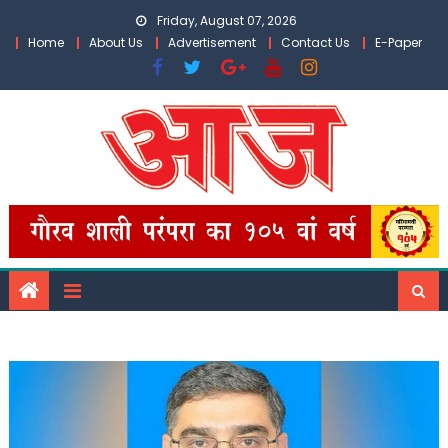
Skip
Friday, August 07, 2026
to
Home
About Us
Advertisement
Contact Us
E-Paper
content