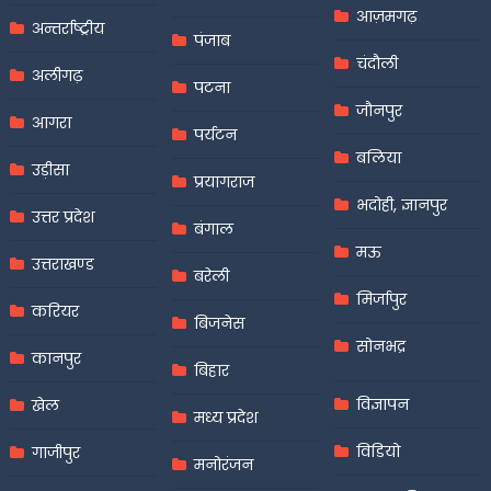
आज़मगढ़
अन्तर्राष्ट्रीय
पंजाब
चंदौली
अलीगढ़
पटना
जौनपुर
आगरा
पर्यटन
बलिया
उड़ीसा
प्रयागराज
भदोही, ज्ञानपुर
उत्तर प्रदेश
बंगाल
मऊ
उत्तराखण्ड
बरेली
मिर्जापुर
करियर
बिजनेस
सोनभद्र
कानपुर
बिहार
विज्ञापन
खेल
मध्य प्रदेश
विडियो
गाजीपुर
मनोरंजन