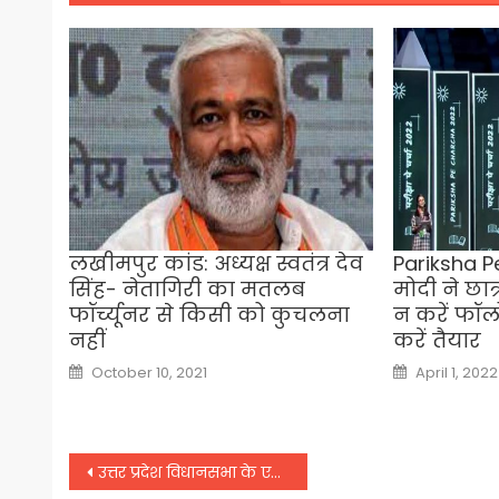
लखीमपुर कांड: अध्यक्ष स्वतंत्र देव
Pariksha P
सिंह- नेतागिरी का मतलब
मोदी ने छात्
फॉर्च्यूनर से किसी को कुचलना
न करें फॉल
नहीं
करें तैयार
Posted
Posted
October 10, 2021
April 1, 2022
on
on
Post
उत्तर प्रदेश विधानसभा के एक दिवसीय सत्र से पहले सपा, कांग्रेस ने विरोध प्रदर्शन किया