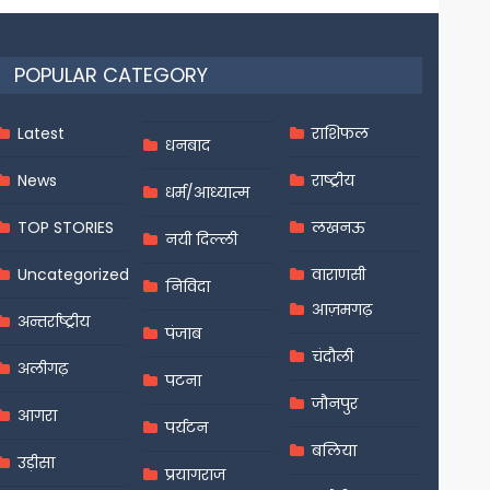
POPULAR CATEGORY
Latest
राशिफल
धनबाद
News
राष्ट्रीय
धर्म/आध्यात्म
TOP STORIES
लखनऊ
नयी दिल्ली
Uncategorized
वाराणसी
निविदा
आज़मगढ़
अन्तर्राष्ट्रीय
पंजाब
चंदौली
अलीगढ़
पटना
जौनपुर
आगरा
पर्यटन
बलिया
उड़ीसा
प्रयागराज