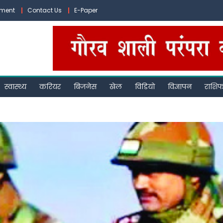
ement
Contact Us
E-Paper
स्वास्थ्य
करियर
बिजनेस
खेल
विडियो
विज्ञापन
राशि