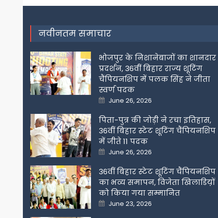
navigation
नवीनतम समाचार
भोजपुर के निशानेबाजों का शानदार
प्रदर्शन, 36वीं बिहार राज्य शूटिंग
चैंपियनशिप में पलक सिंह ने जीता
स्वर्ण पदक
Posted
June 26, 2026
on
पिता-पुत्र की जोड़ी ने रचा इतिहास,
36वीं बिहार स्टेट शूटिंग चैंपियनशिप
में जीते 11 पदक
Posted
June 26, 2026
on
36वीं बिहार स्टेट शूटिंग चैंपियनशिप
का भव्य समापन, विजेता खिलाडिय़ों
को किया गया सम्मानित
Posted
June 23, 2026
on