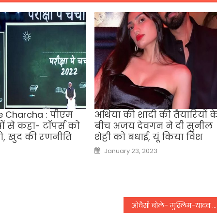
e Charcha : पीएम
अथिया की शादी की तैयारियों क
रों से कहा- टॉपर्स को
बीच अजय देवगन ने दी सुनील
ो, खुद की रणनीति
शेट्टी को बधाई, यूं किया विश
Posted
January 23, 2023
on
ओवैसी बोले- मुस्लिम-यादव कॉम्बिनेशन से BJP को हराया नहीं जा सकता,