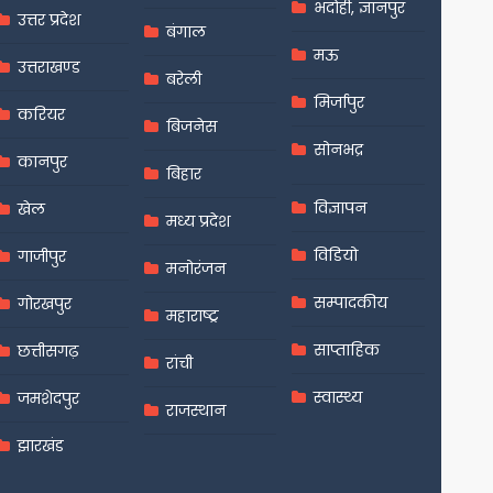
भदोही, ज्ञानपुर
उत्तर प्रदेश
बंगाल
मऊ
उत्तराखण्ड
बरेली
मिर्जापुर
करियर
बिजनेस
सोनभद्र
कानपुर
बिहार
विज्ञापन
खेल
मध्य प्रदेश
विडियो
गाजीपुर
मनोरंजन
सम्पादकीय
गोरखपुर
महाराष्ट्र
साप्ताहिक
छत्तीसगढ़
रांची
स्वास्थ्य
जमशेदपुर
राजस्थान
झारखंड