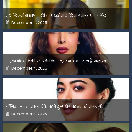
मुझे फिल्मों में शोपीस की तरह इस्तेमाल किया गया-शहनाज गिल
Posted
December 4, 2025
on
महिलाओंको उनकी पसंद के लिए उन्हें जज किया जाता है-मलाइका
Posted
December 4, 2025
on
रश्मिका मंदाना ने एआई के बढ़ते दुरुपयोग पर जतायी नाराजगी
Posted
December 3, 2025
on