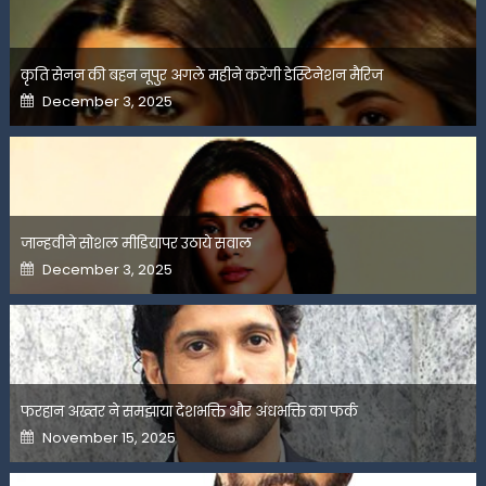
कृति सेनन की बहन नूपुर अगले महीने करेंगी डेस्टिनेशन मैरिज
Posted
December 3, 2025
on
जान्हवीने सोशल मीडियापर उठाये सवाल
Posted
December 3, 2025
on
फरहान अख्तर ने समझाया देशभक्ति और अंधभक्ति का फर्क
Posted
November 15, 2025
on