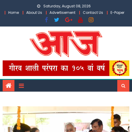
Skip
Saturday, August 08, 2026
to
Home
About Us
Advertisement
Contact Us
E-Paper
content