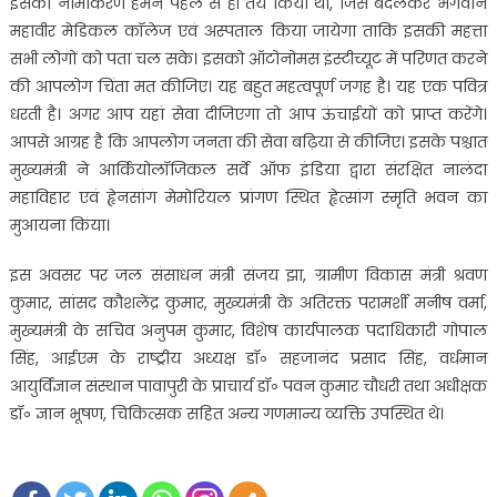
इसका नामाकरण हमने पहले से ही तय किया था, जिसे बदलकर भगवान
महावीर मेडिकल कॉलेज एवं अस्पताल किया जायेगा ताकि इसकी महत्ता
सभी लोगों को पता चल सके। इसको ऑटोनोमस इंस्टीच्यूट में परिणत करने
की आपलोग चिंता मत कीजिए। यह बहुत महत्वपूर्ण जगह है। यह एक पवित्र
धरती है। अगर आप यहां सेवा दीजिएगा तो आप ऊंचाईयों को प्राप्त करेंगे।
आपसे आग्रह है कि आपलोग जनता की सेवा बढ़िया से कीजिए। इसके पश्चात
मुख्यमंत्री ने आर्कियोलॉजिकल सर्वे ऑफ इंडिया द्वारा संरक्षित नालंदा
महाविहार एवं ह्वेनसांग मेमोरियल प्रांगण स्थित ह्वेत्सांग स्मृति भवन का
मुआयना किया।
इस अवसर पर जल संसाधन मंत्री संजय झा, ग्रामीण विकास मंत्री श्रवण
कुमार, सांसद कौशलेंद्र कुमार, मुख्यमंत्री के अतिरक्त परामर्शी मनीष वर्मा,
मुख्यमंत्री के सचिव अनुपम कुमार, विशेष कार्यपालक पदाधिकारी गोपाल
सिंह, आईएम के राष्ट्रीय अध्यक्ष डॉ॰ सहजानंद प्रसाद सिंह, वर्धमान
आयुर्विज्ञान संस्थान पावापुरी के प्राचार्य डॉ॰ पवन कुमार चौधरी तथा अधीक्षक
डॉ॰ ज्ञान भूषण, चिकित्सक सहित अन्य गणमान्य व्यक्ति उपस्थित थे।