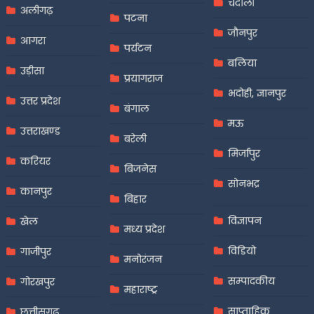
चंदौली
अलीगढ़
पटना
जौनपुर
आगरा
पर्यटन
बलिया
उड़ीसा
प्रयागराज
भदोही, ज्ञानपुर
उत्तर प्रदेश
बंगाल
मऊ
उत्तराखण्ड
बरेली
मिर्जापुर
करियर
बिजनेस
सोनभद्र
कानपुर
बिहार
विज्ञापन
खेल
मध्य प्रदेश
विडियो
गाजीपुर
मनोरंजन
सम्पादकीय
गोरखपुर
महाराष्ट्र
साप्ताहिक
छत्तीसगढ़