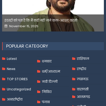
इंडस्ट्री को पता है कि मैं कहीं नहीं जाने वाला-अरशद वारसी
Posted
November 15, 2025
on
POPULAR CATEGORY
Latest
राशिफल
धनबाद
News
राष्ट्रीय
धर्म/आध्यात्म
TOP STORIES
लखनऊ
नयी दिल्ली
Uncategorized
वाराणसी
निविदा
आज़मगढ़
अन्तर्राष्ट्रीय
पंजाब