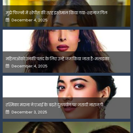
मुझे फिल्मों में शोपीस की तरह इस्तेमाल किया गया-शहनाज गिल
Posted
December 4, 2025
on
महिलाओंको उनकी पसंद के लिए उन्हें जज किया जाता है-मलाइका
Posted
December 4, 2025
on
रश्मिका मंदाना ने एआई के बढ़ते दुरुपयोग पर जतायी नाराजगी
Posted
December 3, 2025
on