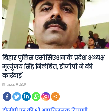
बिहार पुलिस एसोसिएशन के प्रदेश अध्यक्ष
मृत्युंजय सिंह निलंबित, डीजीपी ने की
कार्रवाई
Posted
June 11, 2021
on
डीजीपी
पर की थी
आपत्तिजनक
टिप्पणी