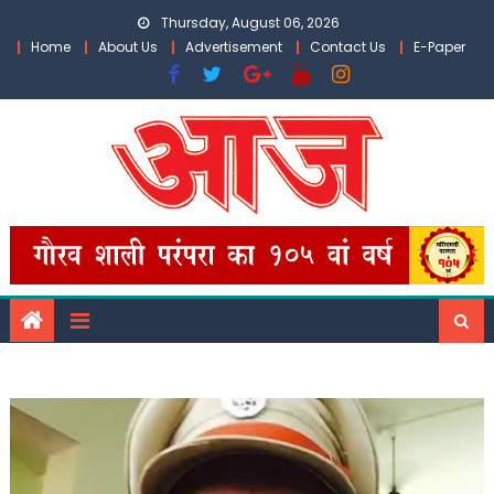
Skip
Thursday, August 06, 2026
to
Home
About Us
Advertisement
Contact Us
E-Paper
content