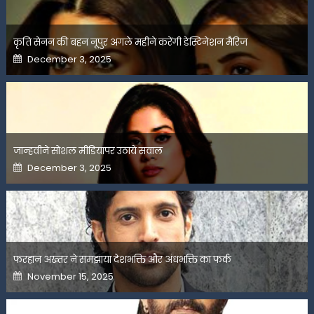
कृति सेनन की बहन नूपुर अगले महीने करेंगी डेस्टिनेशन मैरिज
Posted
December 3, 2025
on
जान्हवीने सोशल मीडियापर उठाये सवाल
Posted
December 3, 2025
on
फरहान अख्तर ने समझाया देशभक्ति और अंधभक्ति का फर्क
Posted
November 15, 2025
on