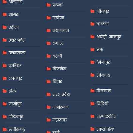
अलीगढ़
पटना
जौनपुर
आगरा
पर्यटन
बलिया
उड़ीसा
प्रयागराज
भदोही, ज्ञानपुर
उत्तर प्रदेश
बंगाल
मऊ
उत्तराखण्ड
बरेली
मिर्जापुर
करियर
बिजनेस
सोनभद्र
कानपुर
बिहार
विज्ञापन
खेल
मध्य प्रदेश
विडियो
गाजीपुर
मनोरंजन
सम्पादकीय
गोरखपुर
महाराष्ट्र
साप्ताहिक
छत्तीसगढ़
रांची