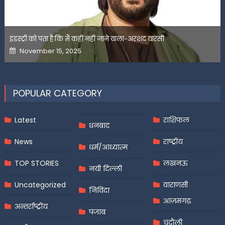
इंडस्ट्री को पता है कि मैं कहीं नहीं जाने वाला-अरशद वारसी
Posted
November 15, 2025
on
POPULAR CATEGORY
Latest
राशिफल
धनबाद
News
राष्ट्रीय
धर्म/आध्यात्म
TOP STORIES
लखनऊ
नयी दिल्ली
Uncategorized
वाराणसी
निविदा
आज़मगढ़
अन्तर्राष्ट्रीय
पंजाब
चंदौली