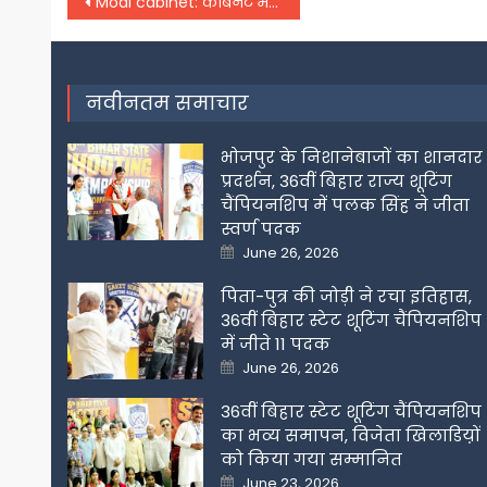
Post
Modi cabinet: कैबिनेट में फेरबदल के साथ ही नए मंत्रियों को मिले विभाग, देखिए पूरी लिस्ट
navigation
नवीनतम समाचार
भोजपुर के निशानेबाजों का शानदार
प्रदर्शन, 36वीं बिहार राज्य शूटिंग
चैंपियनशिप में पलक सिंह ने जीता
स्वर्ण पदक
Posted
June 26, 2026
on
पिता-पुत्र की जोड़ी ने रचा इतिहास,
36वीं बिहार स्टेट शूटिंग चैंपियनशिप
में जीते 11 पदक
Posted
June 26, 2026
on
36वीं बिहार स्टेट शूटिंग चैंपियनशिप
का भव्य समापन, विजेता खिलाडिय़ों
को किया गया सम्मानित
Posted
June 23, 2026