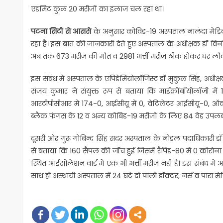
एडमिट कुल 20 मरीजों का इलाज चल रहा था।
पटना सिटी से आससे
के अनुसार कोविड-19 अस्पताल नालंदा मेडिक
रहा है। इस बात की जानकारी देते हुए अस्पताल के अधीक्षक डॉ विनो
अब तक 673 मरीज की मौत व 2981 भर्त्ती मरीज ठीक होकर घर लौट 
इस संबंध में अस्पताल के एपिडेमियोलॉजिस्ट डॉ मुकुल सिंह, अधीक
संजय कुमार ने संयुक्त रूप से बताया कि माईक्रोंबॉयोलॉजी मे
आरटीपीसीआर में 174-0, आईसीयू में 0, वेटिलेटर आईसीयू-0, ऑक्
ब्लैक फंगस के 12 व अन्य कोबिड-19 मरीजों के लिए 84 वेड उपलब्ध
दूसरी ओर गुरू गोबिन्द सिंह सदर अस्पताल के नोडल पदाधिकारी डॉ 
से बताया कि 160 सैपल की जॉच हुई जिसमें रैपिड-80 में 0 कोरोना 
स्थित आईसोलेशन वार्ड में एक भी भर्त्ती मरीज नहीं है। इस संबंध में
साथ ही अस्थायी अस्पताल में 24 घंटे दो पाली डॉक्टर, नर्स व पारा मे