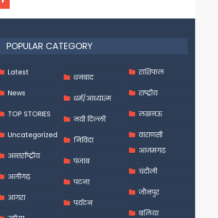
POPULAR CATEGORY
Latest
राशिफल
धनबाद
News
राष्ट्रीय
धर्म/आध्यात्म
TOP STORIES
लखनऊ
नयी दिल्ली
Uncategorized
वाराणसी
निविदा
आज़मगढ़
अन्तर्राष्ट्रीय
पंजाब
चंदौली
अलीगढ़
पटना
जौनपुर
आगरा
पर्यटन
बलिया