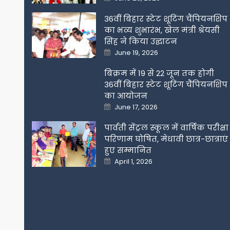
on
36वीं बिहार स्टेट शूटिंग चैंपियनशिप
का भव्य शुभारंभ, खेल मंत्री श्रेयसी
सिंह ने किया उद्घाटन
Posted
June 19, 2026
on
बिक्रम में 19 से 22 जून तक होगी
36वीं बिहार स्टेट शूटिंग चैंपियनशिप
का आयोजन
Posted
June 17, 2026
on
पार्वती सेंट्रल स्कूल में वार्षिक परीक्षा
परिणाम घोषित, मेधावी छात्र-छात्राएं
हुए सम्मानित
Posted
April 1, 2026
on