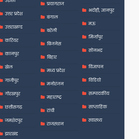
उड़ीसा
प्रयागराज
भदोही, ज्ञानपुर
उत्तर प्रदेश
बंगाल
मऊ
उत्तराखण्ड
बरेली
मिर्जापुर
करियर
बिजनेस
सोनभद्र
कानपुर
बिहार
विज्ञापन
खेल
मध्य प्रदेश
विडियो
गाजीपुर
मनोरंजन
सम्पादकीय
गोरखपुर
महाराष्ट्र
साप्ताहिक
छत्तीसगढ़
रांची
स्वास्थ्य
जमशेदपुर
राजस्थान
झारखंड