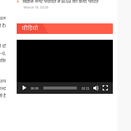
बिक्रम नगर पंचायत में 81.59 का बजट पारित
March 19, 2026
 चल
 है।
वीडियो
Video
ी डॉ
Player
-0,
जबकि
 रूप
्द्र
00:00
02:21
 हैं