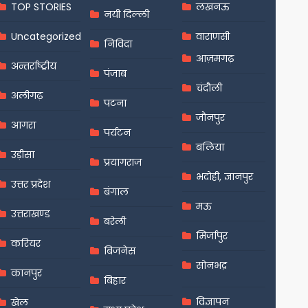
TOP STORIES
लखनऊ
नयी दिल्ली
Uncategorized
वाराणसी
निविदा
आज़मगढ़
अन्तर्राष्ट्रीय
पंजाब
चंदौली
अलीगढ़
पटना
जौनपुर
आगरा
पर्यटन
बलिया
उड़ीसा
प्रयागराज
भदोही, ज्ञानपुर
उत्तर प्रदेश
बंगाल
मऊ
उत्तराखण्ड
बरेली
मिर्जापुर
करियर
बिजनेस
सोनभद्र
कानपुर
बिहार
विज्ञापन
खेल