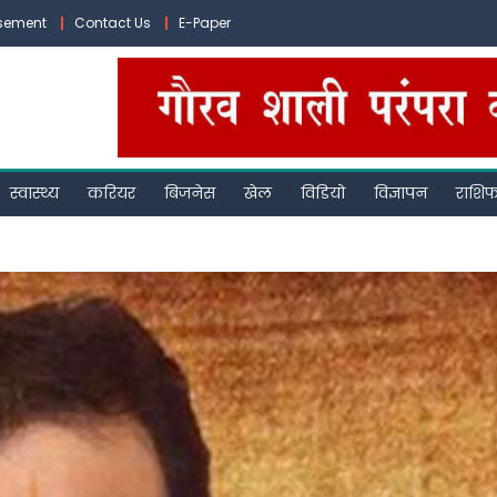
isement
Contact Us
E-Paper
स्वास्थ्य
करियर
बिजनेस
खेल
विडियो
विज्ञापन
राशि