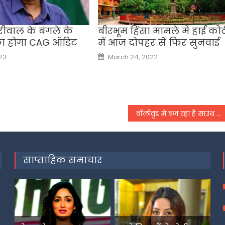
ीवाल के बंगले के
बीरभूम हिंसा मामले में हाई कोर्
का होगा CAG ऑडिट
में आज दोपहर से फिर सुनवाई
Posted
23
March 24, 2022
on
बॉलीवुड में बज रहा है साउथ इंडियन फिल्मों का डंका,
साप्ताहिक समाचार