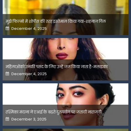
मुझे फिल्मों में शोपीस की तरह इस्तेमाल किया गया-शहनाज गिल
Posted
December 4, 2025
on
महिलाओंको उनकी पसंद के लिए उन्हें जज किया जाता है-मलाइका
Posted
December 4, 2025
on
रश्मिका मंदाना ने एआई के बढ़ते दुरुपयोग पर जतायी नाराजगी
Posted
December 3, 2025
on