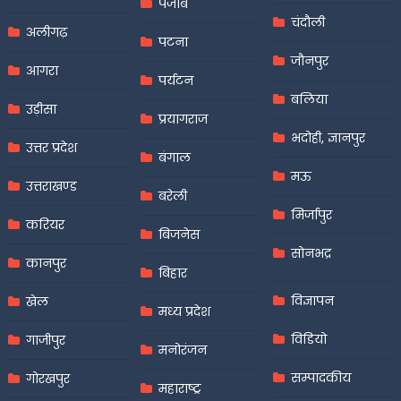
पंजाब
चंदौली
अलीगढ़
पटना
जौनपुर
आगरा
पर्यटन
बलिया
उड़ीसा
प्रयागराज
भदोही, ज्ञानपुर
उत्तर प्रदेश
बंगाल
मऊ
उत्तराखण्ड
बरेली
मिर्जापुर
करियर
बिजनेस
सोनभद्र
कानपुर
बिहार
विज्ञापन
खेल
मध्य प्रदेश
विडियो
गाजीपुर
मनोरंजन
सम्पादकीय
गोरखपुर
महाराष्ट्र