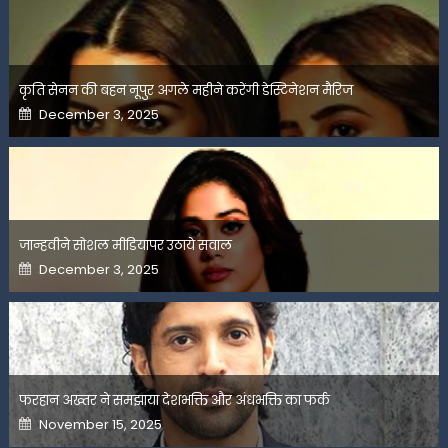
कृति सेनन की बहन नूपुर अगले महीने करेंगी डेस्टिनेशन मैरिज
Posted
December 3, 2025
on
जान्हवीने सोशल मीडियापर उठाये सवाल
Posted
December 3, 2025
on
फरहान अख्तर ने समझाया देशभक्ति और अंधभक्ति का फर्क
Posted
November 15, 2025
on