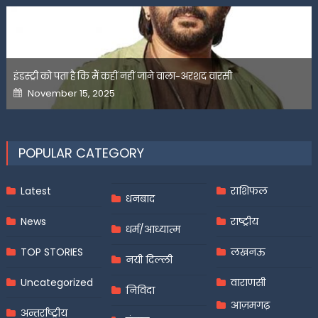
इंडस्ट्री को पता है कि मैं कहीं नहीं जाने वाला-अरशद वारसी
Posted
November 15, 2025
on
POPULAR CATEGORY
Latest
राशिफल
धनबाद
News
राष्ट्रीय
धर्म/आध्यात्म
TOP STORIES
लखनऊ
नयी दिल्ली
Uncategorized
वाराणसी
निविदा
आज़मगढ़
अन्तर्राष्ट्रीय